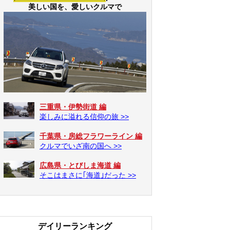
美しい国を、愛しいクルマで
三重県・伊勢街道 編
楽しみに溢れる信仰の旅 >>
千葉県・房総フラワーライン 編
クルマでいざ南の国へ >>
広島県・とびしま海道 編
そこはまさに｢海道｣だった >>
デイリーランキング