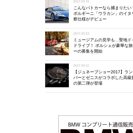
2017.03.31
こんなパトカーなら捕まりたい
ボルギーニ「ウラカン」のイタ
察仕様がデビュー
2017.03.22
ミュージアムの見学も…聖地ド
ドライブ！ ポルシェが豪華な
ーの募集を開始
2017.03.11
【ジュネーブショー2017】ラ
バーとゼニスがコラボした高級
の第二弾が登場