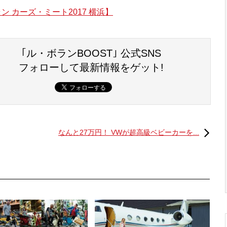
 カーズ・ミート2017 横浜】
｢ル・ボランBOOST｣ 公式SNS
フォローして最新情報をゲット!
は、BMWの「NUMBER ONE>NEXT戦略」に基づき、
レゼンスを高めるためのモデルとして投入される。BMW
次のように紹介する。
なんと27万円！ VWが超高級ベビーカーを...
マンスとBMW独自の魅力の頂点を表しています。BMW8
クス性能とモダンラグジュアリーが両立できることを実証
ーの基準を引き上げるものになります。このモデルで
シップをアピールしてまいります」。
やバンパーのエアインテークなど、ダイナミックな走りを
バーオリエンテッドなインテリアは、ダイナミクスとモダ
アルミや高級レザー、カーボンファイバーが多用されてい