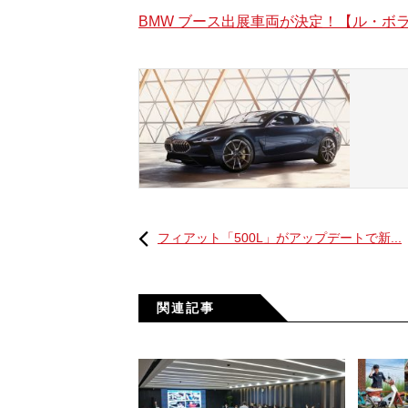
BMW ブース出展車両が決定！【ル・ボラン
2018年に発売される予定の新型8シリーズ
ラグジュアリークラスにおいてさらにプ
のハラルド・クルーガー取締役会会長は
フィアット「500L」がアップデートで新...
「8シリーズはBMWのスポーツパフォー
シリーズ・クーペは、卓越したダイナミ
するモデルで、次世代ラグジュアリーカ
BMWはラグジュアリーカーのリーダー
関連記事
エクステリアは、大型のキドニーグリル
イメージさせるデザインが特徴。ドライ
ンラグジュアリーが融合されたもので、
る。