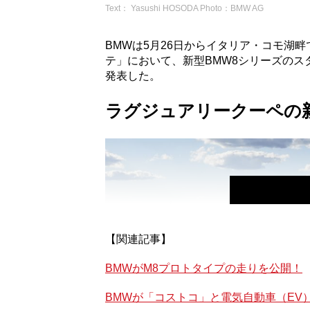
Text： Yasushi HOSODA Photo：BMW AG
BMWは5月26日からイタリア・コモ湖
テ」において、新型BMW8シリーズのス
発表した。
ラグジュアリークーペの
【関連記事】
BMWがM8プロトタイプの走りを公開！
BMWが「コストコ」と電気自動車（EV