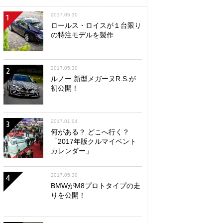
2017.05.30
1
ロールス・ロイスが１台限り
の特注モデルを製作
2017.05.30
2
ルノー 新型メガーヌR.S.が
初公開！
2017.01.04
3
何がある？ どこへ行く？
「2017年版クルマイベント
カレンダー」
2017.05.30
4
BMWがM8プロトタイプの走
りを公開！