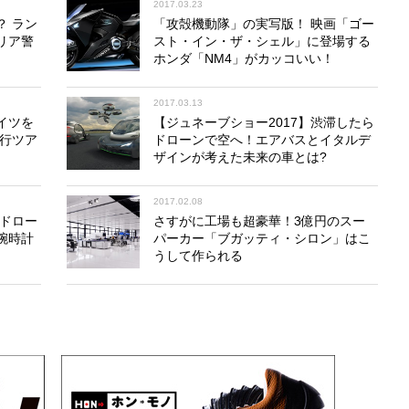
2017.03.23
？ ラン
「攻殻機動隊」の実写版！ 映画「ゴー
リア警
スト・イン・ザ・シェル」に登場する
ホンダ「NM4」がカッコいい！
2017.03.13
イツを
【ジュネーブショー2017】渋滞したら
旅行ツア
ドローンで空へ！エアバスとイタルデ
ザインが考えた未来の車とは?
2017.02.08
ンドロー
さすがに工場も超豪華！3億円のスー
腕時計
パーカー「ブガッティ・シロン」はこ
うして作られる