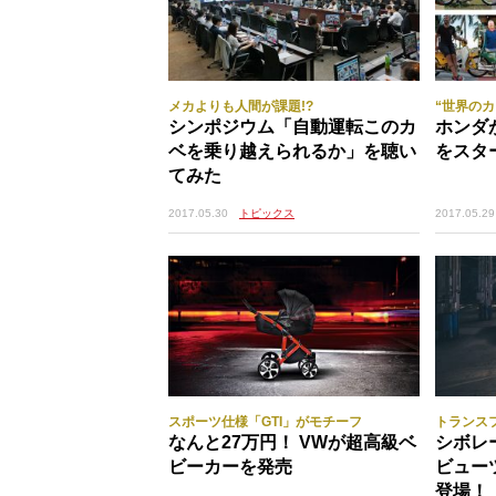
メカよりも人間が課題!?
“世界の
シンポジウム「自動運転このカ
ホンダが
ベを乗り越えられるか」を聴い
をスタ
てみた
2017.05.29
2017.05.30
トピックス
スポーツ仕様「GTI」がモチーフ
トランス
なんと27万円！ VWが超高級ベ
シボレ
ビーカーを発売
ビュー
登場！