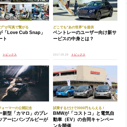
カブ”が写真で繋がる
どこでも“あの世界”を提供
「Love Cub Snap」
ベントレーのユーザー向け新サ
ート
ービスの中身とは？
トピックス
2017.05.29
トピックス
フォーマーの公開記念
試乗するだけで3000円もらえる！
ー新型「カマロ」のプレ
BMWが「コストコ」と電気自
ツアーにバンブルビーが
動車（EV）の合同キャンペー
ンを開催