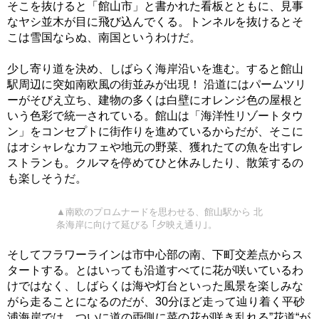
そこを抜けると「館山市」と書かれた看板とともに、見事
なヤシ並木が目に飛び込んでくる。トンネルを抜けるとそ
こは雪国ならぬ、南国というわけだ。
少し寄り道を決め、しばらく海岸沿いを進む。すると館山
駅周辺に突如南欧風の街並みが出現！ 沿道にはパームツリ
ーがそびえ立ち、建物の多くは白壁にオレンジ色の屋根と
いう色彩で統一されている。館山は「海洋性リゾートタウ
ン」をコンセプトに街作りを進めているからだが、そこに
はオシャレなカフェや地元の野菜、獲れたての魚を出すレ
ストランも。クルマを停めてひと休みしたり、散策するの
も楽しそうだ。
▲南欧のプロムナードを思わせる、館山駅から 北
条海岸に向けて延びる ｢夕映え通り｣。
そしてフラワーラインは市中心部の南、下町交差点からス
タートする。とはいっても沿道すべてに花が咲いているわ
けではなく、しばらくは海や灯台といった風景を楽しみな
がら走ることになるのだが、30分ほど走って辿り着く平砂
浦海岸では、ついに道の両側に菜の花が咲き乱れる”花道“が