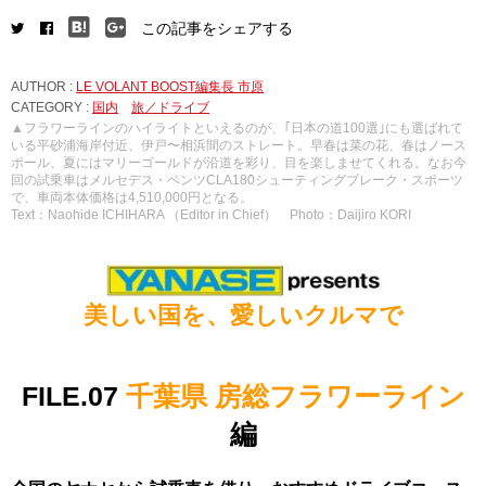
この記事をシェアする
AUTHOR :
LE VOLANT BOOST編集長 市原
CATEGORY :
国内
旅／ドライブ
▲フラワーラインのハイライトといえるのが、｢日本の道100選｣にも選ばれて
いる平砂浦海岸付近、伊戸〜相浜間のストレート。早春は菜の花、春はノース
ポール、夏にはマリーゴールドが沿道を彩り、目を楽しませてくれる。なお今
回の試乗車はメルセデス・ベンツCLA180シューティングブレーク・スポーツ
で、車両本体価格は4,510,000円となる。
Text：Naohide ICHIHARA （Editor in Chief） Photo：Daijiro KORI
美しい国を、愛しいクルマで
FILE.07
千葉県 房総フラワーライン
編