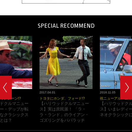
SPECIAL RECOMMEND
2017.04.01
2016.11.05
ワンシーン!?
トヨタにホンダ、フォード!?
祝ニューアルバム発
ドクルマニュー
【ハリウッドクルマニュー
【ハリウッドク
ー・デップが転
ス】実は庶民派！ 「ラ・
ス】いまレディ
なクラシックス
ラ・ランド」のライアン・
ネオクラシックに
とは？
ゴズリングをパパラッチ