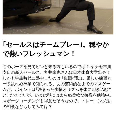
｢セールスはチームプレー｣。穏やか
で熱いフレッシュマン！
このポーズを見てピンと来る方もいるのでは？ ヤナセ市川
支店の新人セールス、丸井龍也さんは日本体育大学出身！
しかも学生時代に熱中したのは ｢集団行動｣。厳しい練習と
一糸乱れぬ神業で知られる、あの芸術的なまでのマスゲー
ムだ。ポイントは｢決まった歩幅とリズムを体に叩き込むこ
と｣ だそうだが、いまは型にはまらぬ柔軟な接客を勉強中。
スポーツコーチングも得意だそうなので、トレーニング法
の相談などもしてみては？