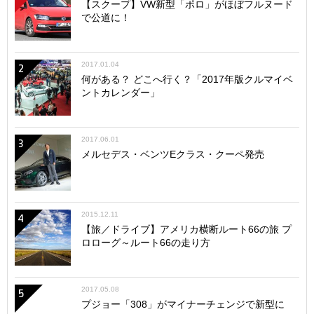
【スクープ】VW新型「ポロ」がほぼフルヌード
で公道に！
2017.01.04
2
何がある？ どこへ行く？「2017年版クルマイベ
ントカレンダー」
2017.06.01
3
メルセデス・ベンツEクラス・クーペ発売
2015.12.11
4
【旅／ドライブ】アメリカ横断ルート66の旅 プ
ロローグ～ルート66の走り方
2017.05.08
5
プジョー「308」がマイナーチェンジで新型に