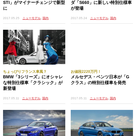
STI」がマイナーチェンジで新型
ダ「S660」に新しい特別仕様車
に
が登場
2017.05.25
ニューモデル
,
国内
2017.05.24
ニューモデル
,
国内
ちょっぴりフランス車風？
お値段2220万円！
BMW「3シリーズ」にオシャレ
メルセデス・ベンツ日本が「G
な特別仕様車「クラシック」が
クラス」の特別仕様車を発売
新登場
2017.05.11
ニューモデル
,
国内
2017.05.11
ニューモデル
,
国内