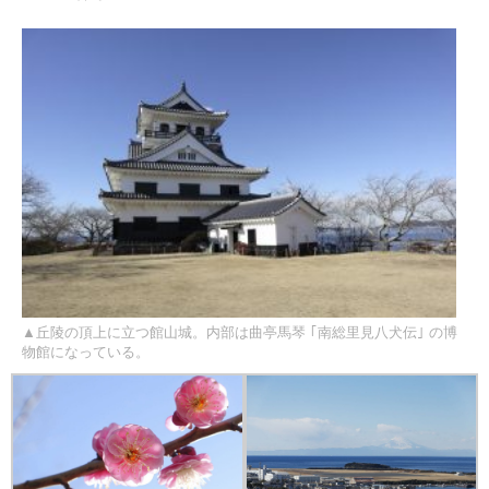
▲丘陵の頂上に立つ館山城。内部は曲亭馬琴 ｢南総里見八犬伝｣ の博
物館になっている。