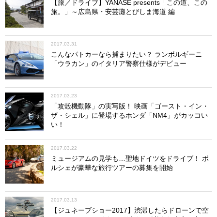
【旅／ドライブ】YANASE presents「この道、この
旅。」～広島県・安芸灘とびしま海道 編
2017.03.31
こんなパトカーなら捕まりたい？ ランボルギーニ
「ウラカン」のイタリア警察仕様がデビュー
2017.03.23
「攻殻機動隊」の実写版！ 映画「ゴースト・イン・
ザ・シェル」に登場するホンダ「NM4」がカッコい
い！
2017.03.22
ミュージアムの見学も…聖地ドイツをドライブ！ ポ
ルシェが豪華な旅行ツアーの募集を開始
2017.03.13
【ジュネーブショー2017】渋滞したらドローンで空