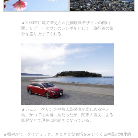
▲2000年に建て替えられた南欧風デザインの館山
駅。リゾートタウンのシンボルとして、旅行者の気
分を盛り上げてくれる。
▲シュノーケリングや無人島探検が楽しめる沖ノ
島。かつては本当に島だったが、関東大震災による
隆起などで現在は陸続きになっている。
▲穏やかで、ダイナミック。さまざまな表情をみせてくる半島の海岸線