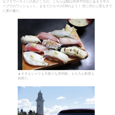
もフラワーラインの見どころだ。こちらは館山市伊戸付近にあるＳ字カ
ーブでのワンショット。まるでクルマのCMのよう！ 空に浮かぶ雲もすで
に夏の趣だ。
▲ネタもシャリも大振りな房州鮨。もちろん鮮度も
抜群だ。