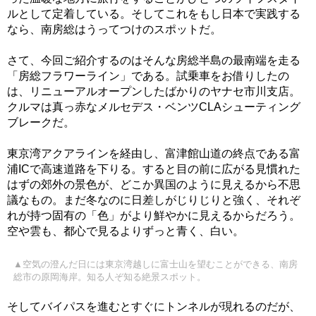
ルとして定着している。そしてこれをもし日本で実践する
なら、南房総はうってつけのスポットだ。
さて、今回ご紹介するのはそんな房総半島の最南端を走る
「房総フラワーライン」である。試乗車をお借りしたの
は、リニューアルオープンしたばかりのヤナセ市川支店。
クルマは真っ赤なメルセデス・ベンツCLAシューティング
ブレークだ。
東京湾アクアラインを経由し、富津館山道の終点である富
浦ICで高速道路を下りる。すると目の前に広がる見慣れた
はずの郊外の景色が、どこか異国のように見えるから不思
議なもの。まだ冬なのに日差しがじりじりと強く、それぞ
れが持つ固有の「色」がより鮮やかに見えるからだろう。
空や雲も、都心で見るよりずっと青く、白い。
▲空気の澄んだ日には東京湾越しに富士山を望むことができる、南房
総市の原岡海岸。知る人ぞ知る絶景スポット。
そしてバイパスを進むとすぐにトンネルが現れるのだが、