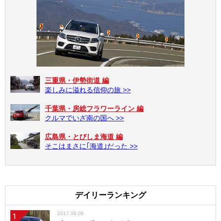
三重県・伊勢街道 編
楽しみに溢れる信仰の旅 >>
千葉県・房総フラワーライン 編
クルマでいざ南の国へ >>
広島県・とびしま海道 編
そこはまさに｢海道｣だった >>
デイリーランキング
2017.06.06
1