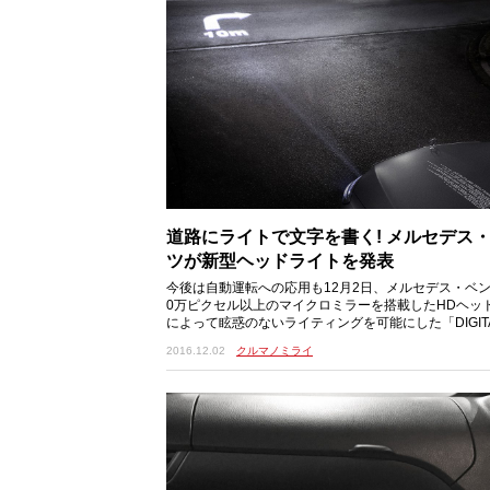
道路にライトで文字を書く! メルセデス
ツが新型ヘッドライトを発表
今後は自動運転への応用も12月2日、メルセデス・ベン
0万ピクセル以上のマイクロミラーを搭載したHDヘッ
によって眩惑のないライティングを可能にした「DIGITA
T（デジタルライト）」を発表した。こ
2016.12.02
クルマノミライ