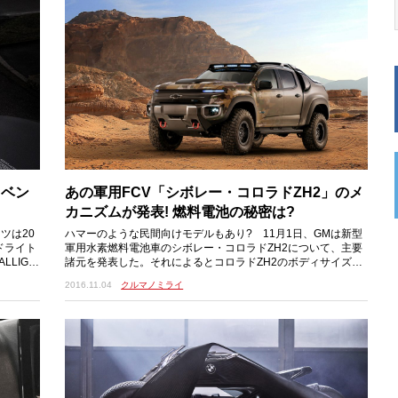
・ベン
あの軍用FCV「シボレー・コロラドZH2」のメ
カニズムが発表! 燃料電池の秘密は?
ツは20
ハマーのような民間向けモデルもあり? 11月1日、GMは新型
ドライト
軍用水素燃料電池車のシボレー・コロラドZH2について、主要
LLIGH
諸元を発表した。それによるとコロラドZH2のボディサイズは
全長210.5×全幅84.5（含ドアミラー）
2016.11.04
クルマノミライ