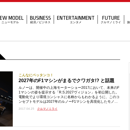
EW MODEL
BUSINESS
ENTERTAINMENT
FUTURE
ニューモデル
経済／ビジネス
エンタメ
クルマノミライ
旅
こんなにペッタンコ！
2027年のF1マシンがまるでクワガタ!? と話題
ルノーは、開催中の上海モーターショー2017において、未来のF
1マシンの姿を提示する「R.S.2027ヴィジョン」を初公開した。
電動化でより環境コンシャスに名称からもわかるように、このコ
ンセプトモデルは2027年のルノーF1マシンを具現化したモノ。4
0年培ったF1シーンでの経験をもとに、2027年のF1マシンがど
2017.04.25
クルマノミライ
のようなカタチになっているかをルノーが表現したのである。彼
らは将来のF1レースが、さらなる電動化に加え、より安全で壮大
なレースになっていることを想定しているという。ちょうど車体
の中央に収まるドライバーは透明