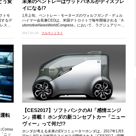
どう変
未来のベントレーはウッドパネルがディスプレ
イになる!?
クトモ
1月上旬、ベントレー・モーターズのヴォルフガング・デュル
現するデ
ハイマー会長兼CEOは、米国デトロイトで毎年開催される「A
プレスラ
utomotiveNewsWorldCongress」において、ラグジュアリーモ
ビリティの未来と、ベントレ
2017.01.20
クルマノミライ
【CES2017】ソフトバンクのAI「感情エンジ
動運転
ン」搭載！ ホンダの新コンセプトカー「ニュー
ヴィー」って何だ!?
Consu
ホンダが考える未来のEVコミューターホンダは、2017年1月5
指針「ニッ
日から8日まで米国ラスベガスで開催される「CES2017（国際