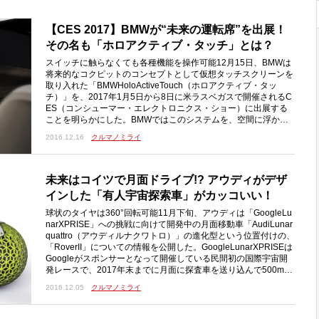
【CES 2017】BMWが“未来の運転席”を出展！
その名も「ホロアクティブ・タッチ」とは？
スイッチに触らなくても各種機能を操作可能12月15日、BMWは
将来的なコクピットのコンセプトとして仮想タッチスクリーンを
取り入れた「BMWHoloActiveTouch（ホロアクティブ・タッ
チ）」を、2017年1月5日から8日に米ラスベガスで開催されるC
ES（コンシューマー・エレクトロニクス・ショー）に出展する
ことを明らかにした。BMWではこのシステムを、空間に浮かん
だフリーフローティングディスプレイを指の動きで操作し、それ
2016.12.16
クルマノミライ
に触覚的な反応で確認できるフィードバック機能を備えた革新的
なインターフェイスだと紹介している
未来はコイツで月面ドライブ!? アウディがデザ
インした「有人宇宙探索車」がカッコいい！
球状のタイヤは360°回転可能11月下旬、アウディは「GoogleLu
narXPRISE」への挑戦に向けて開発中の月面移動車「AudiLunar
quattro（アウディルナクワトロ）」の進化型という位置付けの、
「RoverII」についての情報を公開した。GoogleLunarXPRISEは
Googleがスポンサーとなって開催している民間初の国際宇宙開
発レースで、2017年末までに月面に探査車を送り込んで500m以
上移動させ、指定された高解像度の画像や動画を地球に送信でき
2016.12.05
クルマノミライ
たチームには優勝賞金2000万ドル（約22億7