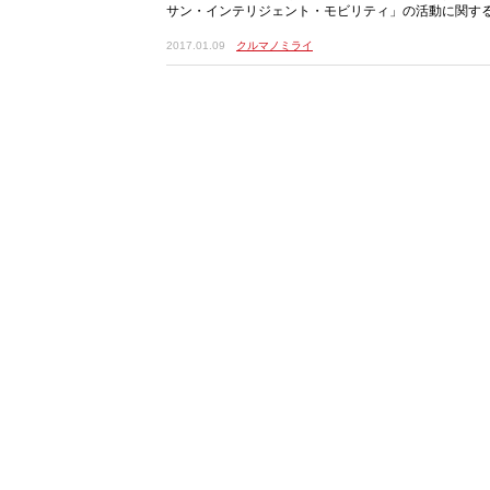
サン・インテリジェント・モビリティ」の活動に関す
かの成果を発表した。中で
2017.01.09
クルマノミライ