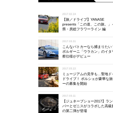
2017.02.24
【旅／ドライブ】YANASE
presents「この道、この旅。
県・房総フラワーライン 編
2017.03.31
こんなパトカーなら捕まりたい
ボルギーニ「ウラカン」のイタ
察仕様がデビュー
2017.03.22
ミュージアムの見学も…聖地ド
ドライブ！ ポルシェが豪華な
ーの募集を開始
2017.03.11
【ジュネーブショー2017】ラ
バーとゼニスがコラボした高級
の第二弾が登場