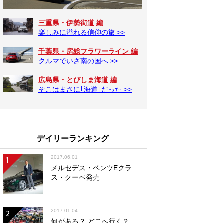
三重県・伊勢街道 編
楽しみに溢れる信仰の旅 >>
千葉県・房総フラワーライン 編
クルマでいざ南の国へ >>
広島県・とびしま海道 編
そこはまさに｢海道｣だった >>
デイリーランキング
2017.06.01
1
メルセデス・ベンツEクラ
ス・クーペ発売
2017.01.04
2
何がある？ どこへ行く？