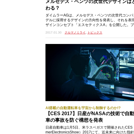
メルセデス・ベンツの次世代デザインは
わる？
ダイムラーAGは、メルセデス・ベンツの次世代コンパ
デルに採用するデザインの方向性を発表し、それを表
ザインコンセプト「エスセティクスA」を公開した。
インを減らした流麗なフォルムにA/BクラスやCLA、
2017.01.30
クルマノミライ
,
トピックス
AI搭載の自動運転車を宇宙から制御するのか!?
【CES 2017】日産がNASAの技術で自
車の事故を防ぐ構想を発表
日産自動車は1月5日、米ラスベガスで開催されたCES（
merElectronicsShow）2017にて、近未来に向けた