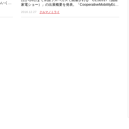
るいくつ
家電ショー）」の出展概要を発表。「CooperativeMobilityEcos
ystem（考え
2016.12.27
クルマノミライ