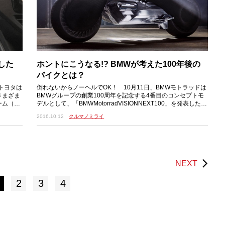
した
ホントにこうなる!? BMWが考えた100年後の
バイクとは？
トヨタは
倒れないからノーヘルでOK！ 10月11日、BMWモトラッドは
さまざま
BMWグループの創業100周年を記念する4番目のコンセプトモ
ーム（M
デルとして、「BMWMotorradVISIONNEXT100」を発表した。
このモデルによってBM
2016.10.12
クルマノミライ
NEXT
2
3
4