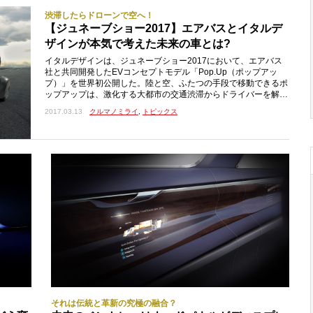
渋滞したらドローンで空へ！
【ジュネーブショー2017】エアバスとイタルデ
ザインが本気で考えた未来の車とは?
イタルデザインは、ジュネーブショー2017において、エアバス
社と共同開発したEVコンセプトモデル「Pop.Up（ポップアッ
プ）」を世界初公開した。陸と空、ふたつの手段で移動できるポ
ップアップは、激化する大都市の交通渋滞からドライバーを解放
するために、ユニークなコンセプトに基づいて開発された。普段
2017.03.13
クルマノミライ
,
トピックス
は都市型EVコミューターとして走行し、渋滞に遭遇したシーン
などではルーフに組み合わせるドローンによって空を飛ぶことが
できるのだ。このコンセプトモデルは、「エアモジュール」、
「カプセル」、「グランドモジュール」の3つのパートで
それは伝統と革新の究極の融合？