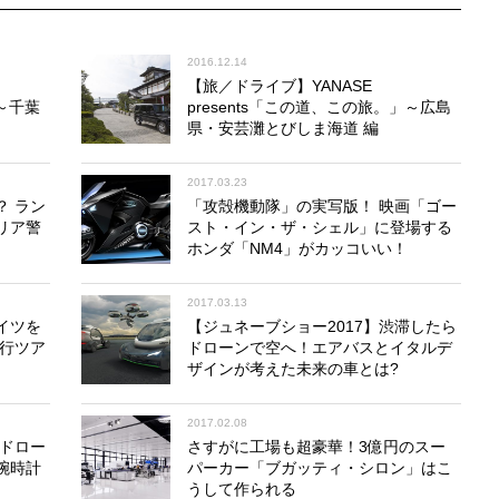
2016.12.14
【旅／ドライブ】YANASE
」～千葉
presents「この道、この旅。」～広島
県・安芸灘とびしま海道 編
2017.03.23
？ ラン
「攻殻機動隊」の実写版！ 映画「ゴー
リア警
スト・イン・ザ・シェル」に登場する
ホンダ「NM4」がカッコいい！
2017.03.13
イツを
【ジュネーブショー2017】渋滞したら
旅行ツア
ドローンで空へ！エアバスとイタルデ
ザインが考えた未来の車とは?
2017.02.08
ンドロー
さすがに工場も超豪華！3億円のスー
腕時計
パーカー「ブガッティ・シロン」はこ
うして作られる