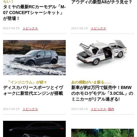
らい！
アウディの新型A8がチラ見せ？
タミヤの最新RCカーモデル「M-
07 CONCEPTシャーシキット」
が登場！
2017.06.15
トピックス
2017.06.15
トピックス
「インジニウム」が続々
あの感動がいま蘇る……
ディスカバリースポーツとイヴ
新車が約2万円で販売中！BMW
ォークに新世代エンジンが搭載
のホモロゲモデル「3.0CSL」の
ミニカーがリアル過ぎる!
2017.06.15
トピックス
2017.06.15
トピックス
,
国内