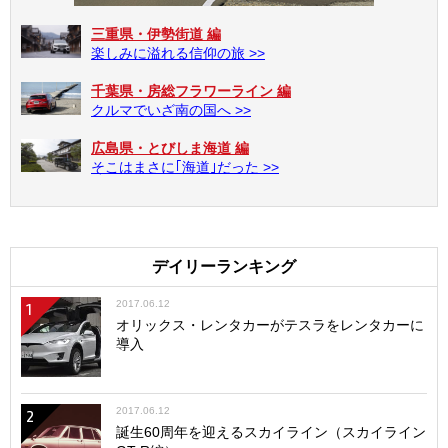
三重県・伊勢街道 編
楽しみに溢れる信仰の旅 >>
千葉県・房総フラワーライン 編
クルマでいざ南の国へ >>
広島県・とびしま海道 編
そこはまさに｢海道｣だった >>
デイリーランキング
2017.06.12
1
オリックス・レンタカーがテスラをレンタカーに
導入
2017.06.12
2
誕生60周年を迎えるスカイライン（スカイライン