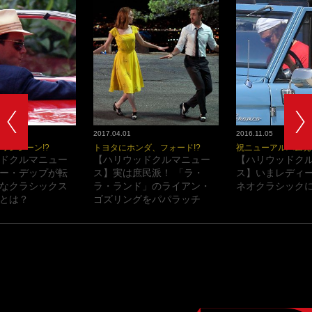
2017.04.01
2016.11.05
ワンシーン!?
トヨタにホンダ、フォード!?
祝ニューアルバム発
ドクルマニュー
【ハリウッドクルマニュー
【ハリウッドク
ー・デップが転
ス】実は庶民派！ 「ラ・
ス】いまレディ
なクラシックス
ラ・ランド」のライアン・
ネオクラシックに
とは？
ゴズリングをパパラッチ