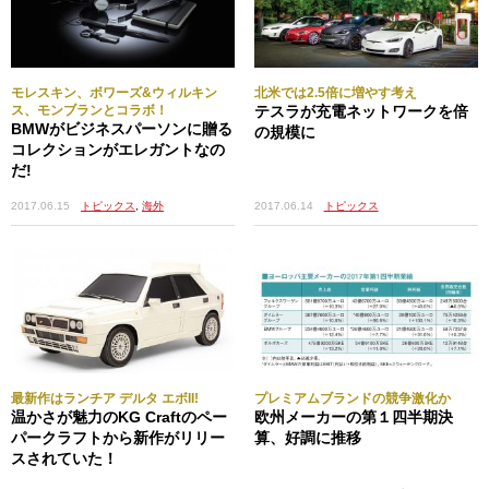
モレスキン、ボワーズ&ウィルキン
北米では2.5倍に増やす考え
ス、モンブランとコラボ！
テスラが充電ネットワークを倍
BMWがビジネスパーソンに贈る
の規模に
コレクションがエレガントなの
だ!
2017.06.14
トピックス
2017.06.15
トピックス
,
海外
最新作はランチア デルタ エボII!
プレミアムブランドの競争激化か
温かさが魅力のKG Craftのペー
欧州メーカーの第１四半期決
パークラフトから新作がリリー
算、好調に推移
スされていた！