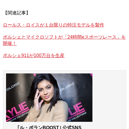
18歳とは思えないセレブっぷりお届けしよう。
【関連記事】
まずはポルシェ911 GT3 RS。
ロールス・ロイスが１台限りの特注モデルを製作
ポルシェとマイクロソフトが「24時間eスポーツレース」を
開催！
ポルシェ911が100万台を生産
いきなり上級者感の漂うセンスを見せつけるが、コレ、
実はパパであるブルース・ジェンナーのもの。陸上競技で
の元オリンピック金メダリスト、やっぱクルマも俊足が好
き!? それにしても難易度高めのボディカラーを、難なく
｢ル・ボランBOOST｣ 公式SNS