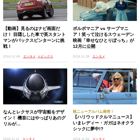
紹介しきれないので続きます！
スペックや価格など、より詳しい情報はこちら
【動画】見るのはナビ画面だ
ボルボマニア vs サーブマニ
ポルシェ911
け！ 目隠しした車で英スタント
ア！笑って泣けるスウェーデン
http://www.porsche.com/japan/jp
マンがバックスピンターンに挑
映画「幸せなひとりぼっち」が
戦！
12月に公開
ロールス・ロイス・ゴースト
2016.12.08
エンタメ
,
トピックス
2016.11.28
エンタメ
ロールス・ロイス・モーター・カーズ東京
http://www.rolls-roycemotorcars-cornes.jp/
ロールス・ロイス・モーター・カーズ横浜
http://www.rolls-roycemotorcars-nicole.com/
ロールス・ロイス・モーター・カーズ大阪
http://www.rolls-roycemotorcars-osaka.com/
なんとレクサスが宇宙船をデザ
祝ニューアルバム発売！
【ハリウッドクルマニュース】
イン！ 機首にはやっぱりあのグ
いまレディー・ガガはネオクラ
リルが…
シックに夢中!?
2016.11.11
エンタメ
2016.11.05
エンタメ