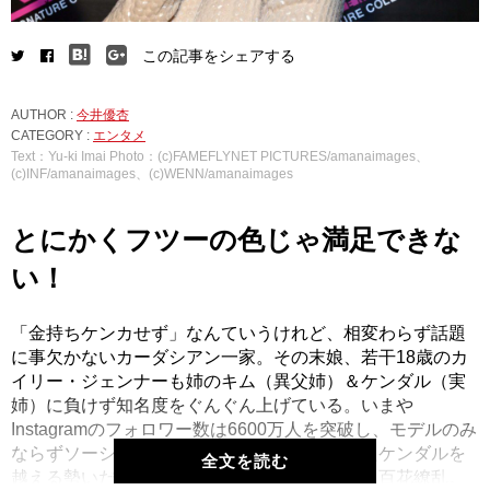
この記事をシェアする
AUTHOR :
今井優杏
CATEGORY :
エンタメ
Text：Yu-ki Imai Photo：(c)FAMEFLYNET PICTURES/amanaimages、
(c)INF/amanaimages、(c)WENN/amanaimages
とにかくフツーの色じゃ満足できな
い！
「金持ちケンカせず」なんていうけれど、相変わらず話題
に事欠かないカーダシアン一家。その末娘、若干18歳のカ
イリー・ジェンナーも姉のキム（異父姉）＆ケンダル（実
姉）に負けず知名度をぐんぐん上げている。いまや
Instagramのフォロワー数は6600万人を突破し、モデルのみ
ならずソーシャルスターとしての地位も築いたケンダルを
全文を読む
越える勢いだ。そんなカイリー、クルマも恋も百花繚乱。