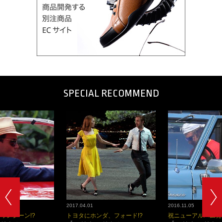
SPECIAL RECOMMEND
2017.04.01
2016.11.05
ワンシーン!?
トヨタにホンダ、フォード!?
祝ニューアルバム発