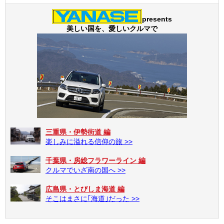
presents
美しい国を、愛しいクルマで
三重県・伊勢街道 編
楽しみに溢れる信仰の旅 >>
千葉県・房総フラワーライン 編
クルマでいざ南の国へ >>
広島県・とびしま海道 編
そこはまさに｢海道｣だった >>