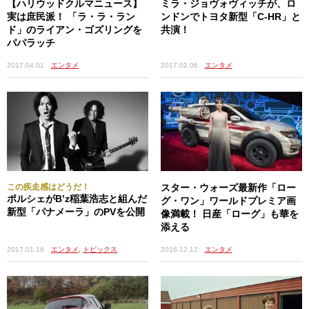
【ハリウッドクルマニュース】
ミラ・ジョヴォヴィッチが、ロ
実は庶民派！ 「ラ・ラ・ラン
ンドンでトヨタ新型「C-HR」と
ド」のライアン・ゴズリングを
共演！
パパラッチ
2017.02.06
エンタメ
2017.04.01
エンタメ
コンサバティブな印象のゴーストをマットブラックで仕
上げ、どことなくストリート風味に仕上げるあたりがカイ
リー流。一緒に乗っているのは異父兄のロブ・カーダシア
ンで、ふたりが向かった先はカイリーと「親友宣言」した
この疾走感はどうだ！
スター・ウォーズ最新作「ロー
セクシーモデル／ストリッパー、ブラックチャイナの自
ポルシェがB’z稲葉浩志と組んだ
グ・ワン」ワールドプレミア画
新型「パナメーラ」のPVを公開
宅。このブラックチャイナ、実はロブとスピード婚約して
像満載！ 日産「ローグ」も華を
添える
現在妊娠中なのだが、カイリーの元彼の元嫁というややこ
しい関係性でもあり……。
2017.01.16
エンタメ
,
トピックス
2016.12.12
エンタメ
う～ん、どうして超狭い世界で惚れたの腫れたのしちゃ
うんでしょ、カーダシアン。