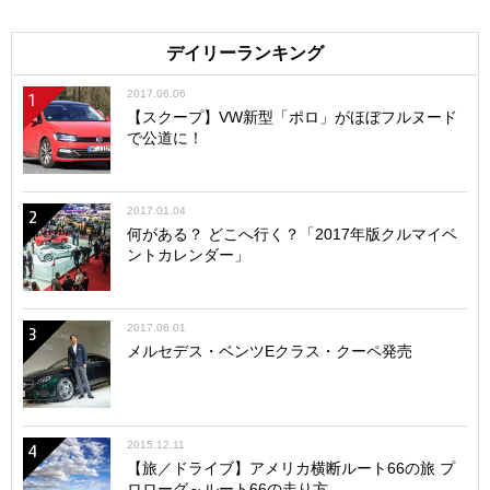
デイリーランキング
2017.06.06
1
【スクープ】VW新型「ポロ」がほぼフルヌード
で公道に！
2017.01.04
2
何がある？ どこへ行く？「2017年版クルマイベ
ントカレンダー」
2017.06.01
3
メルセデス・ベンツEクラス・クーペ発売
2015.12.11
4
【旅／ドライブ】アメリカ横断ルート66の旅 プ
ロローグ～ルート66の走り方