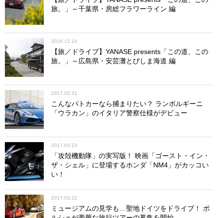
旅。」～千葉県・房総フラワーライン 編
2016.12.14
【旅／ドライブ】YANASE presents「この道、この
旅。」～広島県・安芸灘とびしま海道 編
2017.03.31
こんなパトカーなら捕まりたい？ ランボルギーニ
「ウラカン」のイタリア警察仕様がデビュー
2017.03.23
「攻殻機動隊」の実写版！ 映画「ゴースト・イン・
ザ・シェル」に登場するホンダ「NM4」がカッコい
い！
2017.03.22
ミュージアムの見学も…聖地ドイツをドライブ！ ポ
ルシェが豪華な旅行ツアーの募集を開始