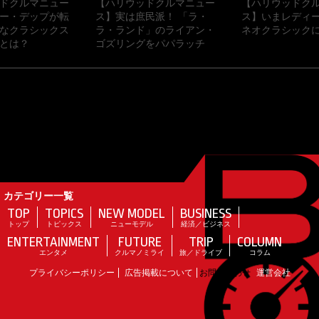
ドクルマニュー
【ハリウッドクルマニュー
【ハリウッドク
ー・デップが転
ス】実は庶民派！ 「ラ・
ス】いまレディ
なクラシックス
ラ・ランド」のライアン・
ネオクラシックに
とは？
ゴズリングをパパラッチ
カテゴリー一覧
TOP
TOPICS
NEW MODEL
BUSINESS
トップ
トピックス
ニューモデル
経済／ビジネス
ENTERTAINMENT
FUTURE
TRIP
COLUMN
エンタメ
クルマノミライ
旅／ドライブ
コラム
プライバシーポリシー
広告掲載について
お問い合わせ
運営会社