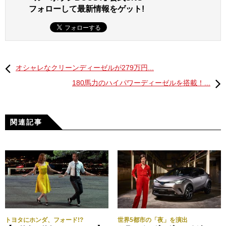
乗りこなすカイリーもすごい。
フォローして最新情報をゲット!
そして真のセレブといえば、のロールスロイス・ゴース
ト。
オシャレなクリーンディーゼルが279万円...
180馬力のハイパワーディーゼルを搭載！...
関連記事
トヨタにホンダ、フォード!?
世界5都市の「夜」を演出