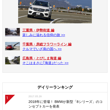
三重県・伊勢街道 編
楽しみに溢れる信仰の旅 >>
千葉県・房総フラワーライン 編
クルマでいざ南の国へ >>
広島県・とびしま海道 編
そこはまさに｢海道｣だった >>
デイリーランキング
2017.05.26
1
2018年に登場！ BMWが新型「8シリーズ」のコ
ンセプトカーを発表