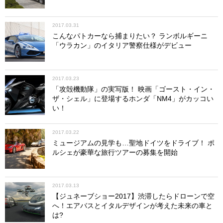
2017.03.31
こんなパトカーなら捕まりたい？ ランボルギーニ
「ウラカン」のイタリア警察仕様がデビュー
2017.03.23
「攻殻機動隊」の実写版！ 映画「ゴースト・イン・
ザ・シェル」に登場するホンダ「NM4」がカッコい
い！
2017.03.22
ミュージアムの見学も…聖地ドイツをドライブ！ ポ
ルシェが豪華な旅行ツアーの募集を開始
2017.03.13
【ジュネーブショー2017】渋滞したらドローンで空
へ！エアバスとイタルデザインが考えた未来の車と
は?