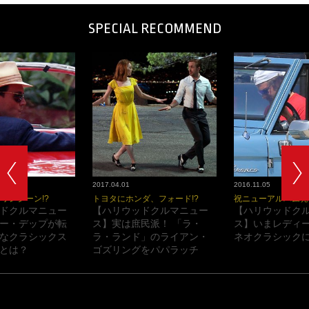
SPECIAL RECOMMEND
2017.04.01
2016.11.05
ワンシーン!?
トヨタにホンダ、フォード!?
祝ニューアルバム発
ドクルマニュー
【ハリウッドクルマニュー
【ハリウッドク
ー・デップが転
ス】実は庶民派！ 「ラ・
ス】いまレディ
なクラシックス
ラ・ランド」のライアン・
ネオクラシックに
とは？
ゴズリングをパパラッチ