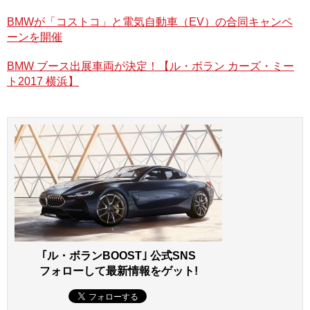
BMWが「コストコ」と電気自動車（EV）の合同キャンペ
ーンを開催
BMW ブース出展車両が決定！【ル・ボラン カーズ・ミー
ト2017 横浜】
｢ル・ボランBOOST｣ 公式SNS
フォローして最新情報をゲット!