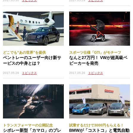
2017.05.29
トピックス
2017.05.30
トピックス
どこでも“あの世界”を提供
スポーツ仕様「GTI」がモチーフ
ベントレーのユーザー向け新サ
なんと27万円！ VWが超高級ベ
ービスの中身とは？
ビーカーを発売
2017.05.29
トピックス
2017.05.26
トピックス
トランスフォーマーの公開記念
試乗するだけで3000円もらえる！
シボレー新型「カマロ」のプレ
BMWが「コストコ」と電気自動