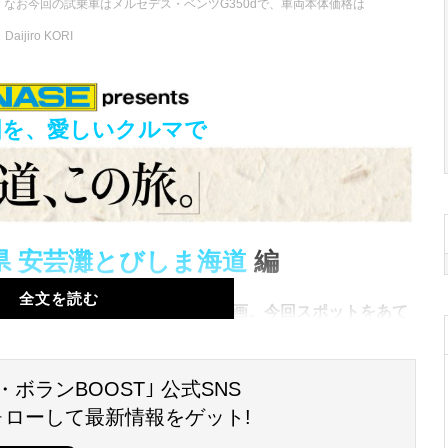
なお今回の試乗車はメルセデス・ベンツG350dで、車両本体価格は
Daijiro KORI
国を、愛しいクルマで
県 安芸灘とびしま海道
編
全文を読む
めドライブコースを紹介する本企画。
今回スポットをあて
に浮かぶ５つの島を、７つの橋で結ぶ｢安芸灘とびしま海
た瀬戸内海は、まさに「海道」そのもの。
そんな当時の
飛びしてみよう。
・ボランBOOST｣ 公式SNS
ォローして最新情報をゲット!
く、
そこはまさに｢海道｣だった