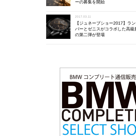
ーの募集を開始
2017.03.11
【ジュネーブショー2017】ラ
バーとゼニスがコラボした高級
の第二弾が登場
そして漁師町らしい豊浜町を安全運転で
え、現在も江戸時代の町並みが大規模に
堤や灯籠、船宿、お茶屋といった施設が
代に伝えてくる。