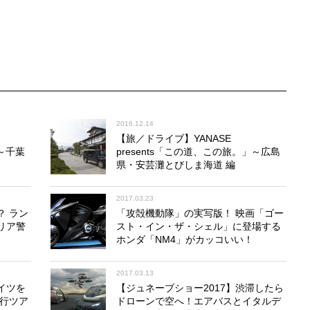
立ち寄った。一帯は当時の面影をよく残しつつ、現代的な
速カメラを取り出して撮影したのが、最上段にあるメイン
2016.12.14
【旅／ドライブ】YANASE
」～千葉
presents「この道、この旅。」～広島
県・安芸灘とびしま海道 編
2017.03.23
？ ラン
「攻殻機動隊」の実写版！ 映画「ゴー
浜」を見学。そこから隣の豊島へは長いトンネルを抜けて
リア警
スト・イン・ザ・シェル」に登場する
、自分とクルマがいきなり絶景の真ん中に！ これはトンネ
ホンダ「NM4」がカッコいい！
かな時間が流れる中、うれしいサプライズである。
2017.03.13
イツを
【ジュネーブショー2017】渋滞したら
旅行ツア
ドローンで空へ！エアバスとイタルデ