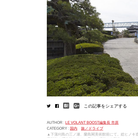
この記事をシェアする
AUTHOR :
LE VOLANT BOOST編集長 市原
CATEGORY :
国内
旅／ドライブ
▲下蒲刈島の三ノ瀬、蘭島閣美術館前にて。総ヒノキ