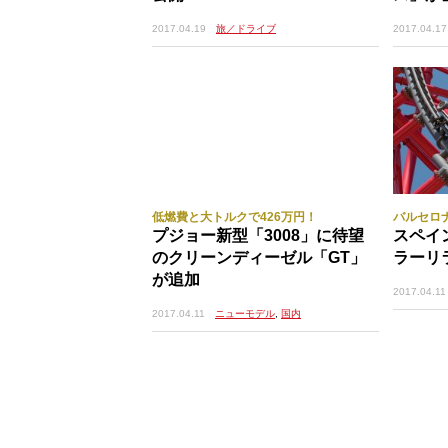
2017.04.19
旅／ドライブ
2017.04.17
▲広島県呉市の下蒲刈島、上蒲刈島、豊島、大崎
びしま海道｣。よってルートのようなものは存在し
み海道｣があるが、あちらはほとんどの橋が有料
はすべて無料。だから海や島の風景をより身近に、
ットである。
その昔、日本の大動脈は山陽道であり瀬
り防衛の拠点だった九州の太宰府を結ぶ
低燃費と大トルクで426万円！
バルセロ
プジョー新型「3008」に待望
スペイ
さて、今回はそんな瀬戸内海をクルマで
のクリーンディーゼル「GT」
ラーリ
デス・ベンツＧクラスを拝借、広島呉道路
が追加
ま海道の拠点、安芸灘大橋にたどり着く
2017.04.11
2017.04.11
ニューモデル
,
国内
通行料金を払って橋を駆け上がると、い
あんな気持ちになってくる。これから別
の景色に向かってクルマを走らせている