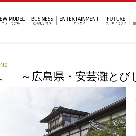
EW MODEL
BUSINESS
ENTERTAINMENT
FUTURE
ニューモデル
経済/ビジネス
エンタメ
クルマノミライ
旅
ts
。」～広島県・安芸灘とびし