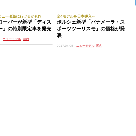
ミューダ島に行けるかも!?
全4モデルを日本導入へ
ローバーが新型「ディス
ポルシェ新型「パナメーラ・ス
ー」の特別限定車を発売
ポーツツーリスモ」の価格が発
表
ニューモデル
,
国内
2017.04.05
ニューモデル
,
国内
之瀬には江戸時代「海駅」が設けられており、番所や本陣
をする西国大名はもちろん、大陸から瀬戸内海を通って大