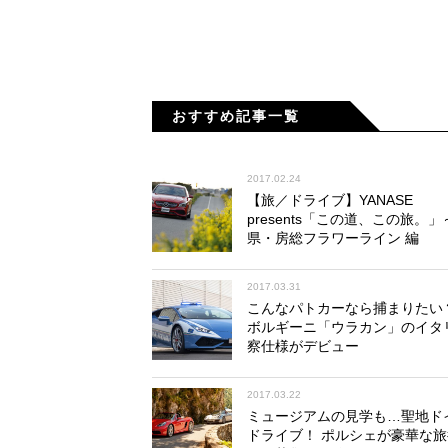
阪へ向かう、朝鮮通信使の一行もここに
洗練を加えて美しく整備されている。早
カットだ。
おすすめ記事一覧
2017.02.24
【旅／ドライブ】YANASE
presents「この道、この旅。
県・房総フラワーライン 編
2017.03.31
こんなパトカーなら捕まりたい
続く上蒲刈島では白砂が美しい「県民の
ボルギーニ「ウラカン」のイタ
行くのだが、目の前が明るくなった途端
察仕様がデビュー
ルの先がすぐ橋になっているから。穏や
2017.03.22
ミュージアムの見学も…聖地ド
ドライブ！ ポルシェが豪華な