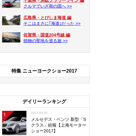
千葉県・房総フラワーライン 編
クルマでいざ南の国へ >>
広島県・とびしま海道 編
そこはまさに｢海道｣だった >>
佐賀県・国道204号線 編
焼物の聖地を巡る旅 >>
特集 ニューヨークショー2017
デイリーランキング
2017.04.20
1
メルセデス・ベンツ 新型「S
クラス」続報【上海モーター
ショー2017】