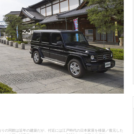
造りの同館は近年の建築だが、付近には江戸時代の日本家屋を移築／復元した