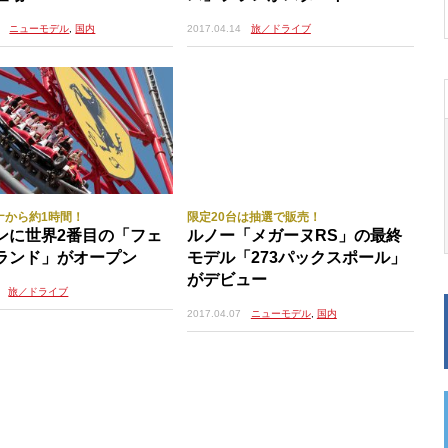
ニューモデル
,
国内
2017.04.14
旅／ドライブ
下島、愛媛県今治市の岡村島によって構成される観光エリアが｢安芸灘と
ないが、最短コースを辿るなら全行程は約30㎞。東には有名な｢しまな
道路であるのに対し、こちらは安芸灘大橋だけ料金がかかるが、そのほか
ゆったりと楽しめるのだ。少し離れるが“小京都”竹原も見逃せないスポ
戸内海だったという。都のある畿内と、大陸との窓口であ
、重要な陸路と海路だったからだ。
ナから約1時間！
限定20台は抽選で販売！
ンに世界2番目の「フェ
ルノー「メガーヌRS」の最終
旅してみよう、という試みだ。ヤナセ広島支店からメルセ
ランド」がオープン
モデル「273パックスポール」
、国道185号線を進み、およそ１時間ほど走ればとびし
がデビュー
。
旅／ドライブ
2017.04.07
ニューモデル
,
国内
ままさに飛行機に乗って滑走路から飛び立つ時のような、
世界に行くという、大きな期待と少しの不安。海と島だけ
のだから、どこか不思議な感覚もある。