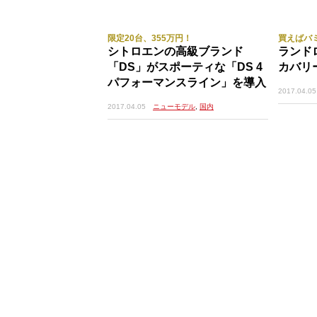
限定20台、355万円！
買えばバ
シトロエンの高級ブランド
ランド
「DS」がスポーティな「DS 4
カバリ
パフォーマンスライン」を導入
2017.04.05
2017.04.05
ニューモデル
,
国内
最初に上陸するのは下蒲刈島。ここの三
までが整えられていた。そして参勤交代