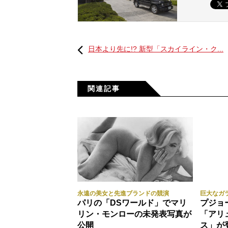
日本より先に!? 新型「スカイライン・ク...
関連記事
永遠の美女と先進ブランドの競演
巨大なガ
パリの「DSワールド」でマリ
プジョ
リン・モンローの未発表写真が
「アリ
公開
ス」が