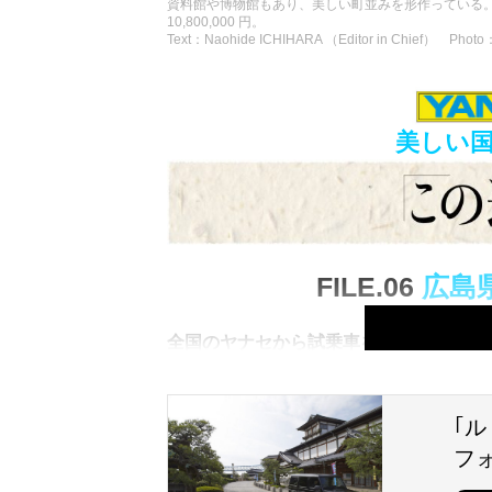
資料館や博物館もあり、美しい町並みを形作っている。
10,800,000 円。
Text：Naohide ICHIHARA （Editor in Chief） Photo：
美しい
FILE.06
広島
全国のヤナセから試乗車を借り、おすす
るのは｢街道｣ではなく｢海道｣。
瀬戸内海
道｣だ。
太古の昔から海上交通が盛んだっ
面影を強く残す島々を、クルマでひとっ
｢ル
フ
キャッチフレーズではな