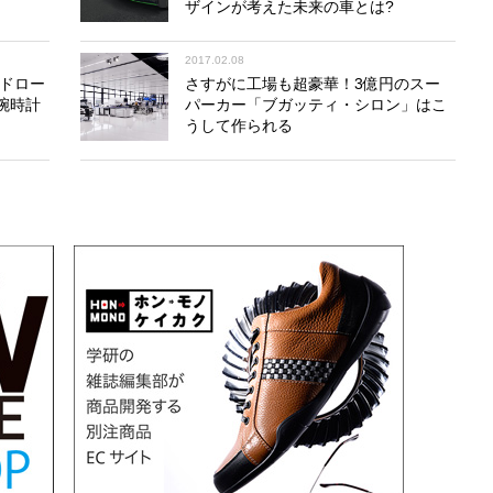
ザインが考えた未来の車とは?
2017.02.08
ンドロー
さすがに工場も超豪華！3億円のスー
腕時計
パーカー「ブガッティ・シロン」はこ
うして作られる
抜け、大崎下島へ。かつて風待ちや潮待ちの港として栄
残る御手洗に立ち寄る。この街には住居だけでなく、防波
よい状態で保存されており、静かに中継貿易港の栄華を現