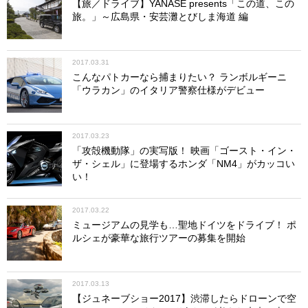
【旅／ドライブ】YANASE presents「この道、この
開催日：2017年1月13日～15日
旅。」～広島県・安芸灘とびしま海道 編
会場：千葉・幕張メッセ
公式サイト
http://www.tokyoautosalon.jp/2017/
2017.03.31
JCCAクラシックカーフェスティバル ニューイヤーミー
こんなパトカーなら捕まりたい？ ランボルギーニ
ティング
「ウラカン」のイタリア警察仕様がデビュー
開催日：2017年1月29日
会場：東京・台場（青海臨時駐車場）
公式サイト
http://www.jcca.cc/event/2017/newyear/
2017.03.23
「攻殻機動隊」の実写版！ 映画「ゴースト・イン・
モータースポーツジャパン 2017 フェスティバル イン お台
ザ・シェル」に登場するホンダ「NM4」がカッコい
場
い！
開催日：2017年4月（詳細未定）
会場：東京・台場
2017.03.22
公式サイト
http://www.motorsport-japan.com/msjf/
ミュージアムの見学も…聖地ドイツをドライブ！ ポ
ルシェが豪華な旅行ツアーの募集を開始
自動車技術展：人とクルマのテクノロジー展2017 横浜
開催日：2017年5月24日～26日
会場：パシフィコ横浜
2017.03.13
公式サイト
http://expo.jsae.or.jp/
【ジュネーブショー2017】渋滞したらドローンで空