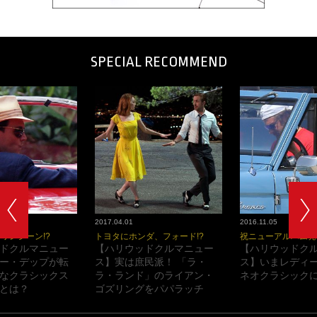
SPECIAL RECOMMEND
2017.04.01
2016.11.05
ワンシーン!?
トヨタにホンダ、フォード!?
祝ニューアルバム発
ドクルマニュー
【ハリウッドクルマニュー
【ハリウッドク
ー・デップが転
ス】実は庶民派！ 「ラ・
ス】いまレディ
なクラシックス
ラ・ランド」のライアン・
ネオクラシックに
とは？
ゴズリングをパパラッチ