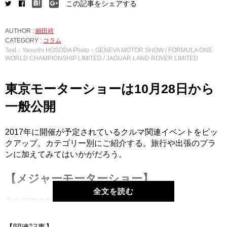
この記事をシェアする
AUTHOR :
細田靖
CATEGORY :
コラム
Text：Yasushi HOSODA Photo：GENEVA MOTOR SHOW / FORMULA ONE
WORLD CHAMPIONSHIP LIMITED / JAGUAR LAND ROVER LIMITED
東京モーターショーは10月28日から
一般公開
2017年に開催が予定されているクルマ関連イベントをピッ
クアップ。カテゴリー別にご紹介する。旅行や出張のプラ
ンに加えてみてはいかがだろう。
【メジャーモーターショー】
全文を読む
北米国際自動車ショー（デトロイトショー）
開催日：2017年1月9日～1月22日（一般公開は14日から）
会場：米国ミシガン州デトロイト／コボセンター