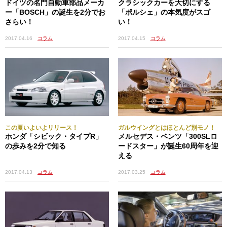
第6戦／5月28日／モナコGP（モンテカルロ）
ドイツの名門自動車部品メーカ
クラシックカーを大切にする
ー「BOSCH」の誕生を2分でお
「ポルシェ」の本気度がスゴ
第7戦／6月11日／カナダGP（モントリオール）
さらい！
い！
第8戦／6月25日／アゼルバイジャンGP（バクー）
第9戦／7月9日／オーストリアGP（シュピールベルク）
2017.04.16
コラム
2017.04.15
コラム
第10戦／7月16日／イギリスGP（シルバーストーン）
第11戦／7月30日／ハンガリーGP（ブダペスト）
第12戦／8月27日／ベルギーGP（スパ・フランコルシャ
ン）
第13戦／9月3日／イタリアGP（モンツァ）
第14戦／9月17日／シンガポールGP（シンガポール）
第15戦／10月1日／マレーシアGP（セパン）
第16戦／10月8日／日本GP（鈴鹿）
この夏いよいよリリース！
ガルウイングとはほとんど別モノ！
第17戦／10月22日／アメリカGP（オースティン）
ホンダ「シビック・タイプR」
メルセデス・ベンツ「300SLロ
の歩みを2分で知る
ードスター」が誕生60周年を迎
第18戦／10月29日／メキシコGP（メキシコシティ）
える
第19戦／11月12日／ブラジルGP（サンパウロ）
第20戦／11月26日／アブダビGP（アブダビ）
2017.04.13
コラム
2017.03.25
コラム
WEC（世界耐久選手権）
Rd.1／4月16日／シルバーストーン6時間（イギリス）
Rd.2／5月6日／スパ・フランコルシャン6時間（ベルギ
ー）