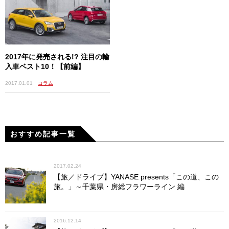
第11戦／10月5日～8日／スペイン
第12戦／10月26日～29日／グレートブリテン
第13戦／11月16日～19日／オーストラリア
2017年に発売される!? 注目の輸
入車ベスト10！【前編】
2017.01.01
コラム
おすすめ記事一覧
2017.02.24
【旅／ドライブ】YANASE presents「この道、この
旅。」～千葉県・房総フラワーライン 編
【その他】
東京オートサロン
2016.12.14