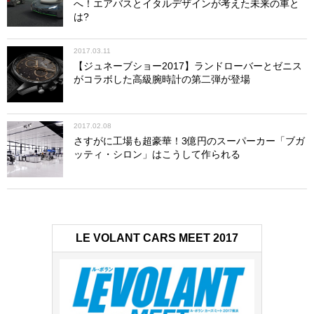
へ！エアバスとイタルデザインが考えた未来の車と
コンコルソ・デレガンツァ・ヴィラ・デステ
は?
開催日：2017年5月26日～28日
開催地：イタリア・コモ湖畔
2017.03.11
公式サイト
http://concorsodeleganzavilladeste.com/
【ジュネーブショー2017】ランドローバーとゼニス
がコラボした高級腕時計の第二弾が登場
グッドウッド・フェスティバル・オブ・スピード
開催日：2017年6月29日～7月2日
開催地：英国チチェスター グッドウッド
2017.02.08
公式サイト
https://www.goodwood.com/flagship-
さすがに工場も超豪華！3億円のスーパーカー「ブガ
events/festival-of-speed/
ッティ・シロン」はこうして作られる
ザ・クワイル・モータースポーツ・ギャザリング
開催日：2017年8月18日
開催地：米国カリフォリニア州カーメル（ウズラロッジ&ゴ
ルフクラブ）
LE VOLANT CARS MEET 2017
公式サイト
http://signatureevents.peninsula.com/en/Motorsports/Motorspo
ペブルビーチ・コンクール・デレガンス
開催日：2017年8月20日