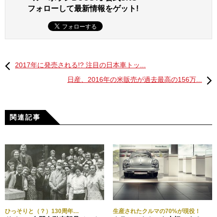
フォローして最新情報をゲット!
2017年に発売される!? 注目の日本車トッ...
日産、2016年の米販売が過去最高の156万...
関連記事
【メジャーカーレース】
F1グランプリ
第1戦／3月26日／オーストラリアGP（メルボルン）
第2戦／4月9日／中国GP（上海）
第3戦／4月16日／バーレーンGP（バーレーン）
第4戦／4月30日／ロシアGP（ソチ）
第5戦／5月14日／スペインGP（バルセロナ）
ひっそりと（？）130周年…
生産されたクルマの70%が現役！