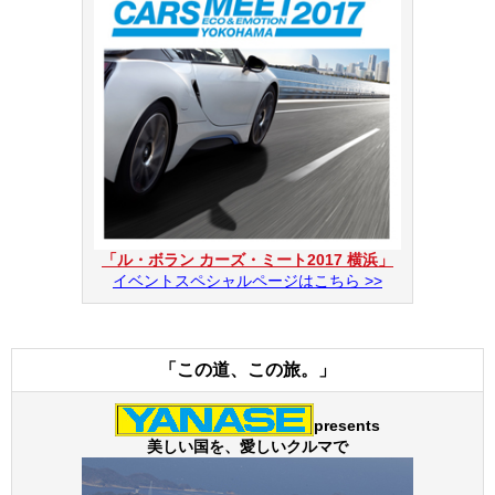
開催地：米国カリフォルニア州ペブルビーチ
公式サイト
http://www.pebblebeachconcours.net/
「ル・ボラン カーズ・ミート2017 横浜」
イベントスペシャルページはこちら >>
「この道、この旅。」
presents
美しい国を、愛しいクルマで