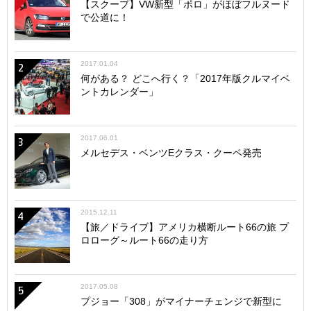
【スクープ】VW新型「ポロ」がほぼフルヌード
で公道に！
2017.01.04
2
何がある？ どこへ行く？「2017年版クルマイベ
ントカレンダー」
2017.06.01
3
メルセデス・ベンツEクラス・クーペ発売
2015.12.11
4
【旅／ドライブ】アメリカ横断ルート66の旅 プ
ロローグ～ルート66の走り方
2017.05.08
5
プジョー「308」がマイナーチェンジで新型に