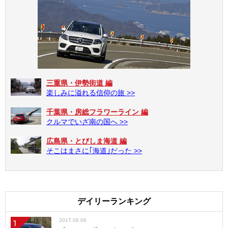
三重県・伊勢街道 編
楽しみに溢れる信仰の旅 >>
千葉県・房総フラワーライン 編
クルマでいざ南の国へ >>
広島県・とびしま海道 編
そこはまさに｢海道｣だった >>
デイリーランキング
2017.06.06
1