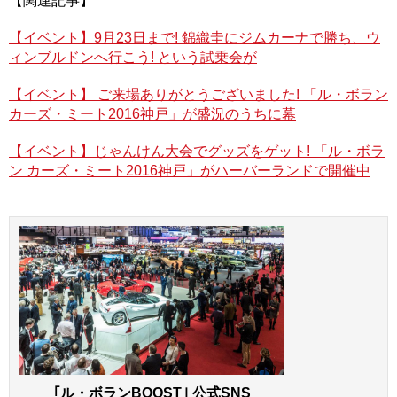
【関連記事】
公式サイト
http://naias.com/
【イベント】9月23日まで! 錦織圭にジムカーナで勝ち、ウ
第87回 ジュネーブ・モーターショー
ィンブルドンへ行こう! という試乗会が
開催日：2017年3月7日～3月19日（一般公開は9日から）
会場：スイス・ジュネーブ／パレクスポ
【イベント】 ご来場ありがとうございました! 「ル・ボラン
公式サイト http://www.gims.swiss/en/
カーズ・ミート2016神戸」が盛況のうちに幕
第67回 フランクフルト・モーターショー
【イベント】じゃんけん大会でグッズをゲット! 「ル・ボラ
開催日：2017年9月12日～24日（一般公開は14日から）
ン カーズ・ミート2016神戸」がハーバーランドで開催中
会場：ドイツ・フランクフルト／見本市会場
（Messegelaende Frankfurt）
公式サイト
http://www.iaa.de/en/
第45回 東京モーターショー
開催日：2017年10月25日～11月5日（一般公開は10月28日
から）
会場：東京都江東区有明／東京ビッグサイト
公式サイト http://www.tokyo-motorshow.com/
｢ル・ボランBOOST｣ 公式SNS