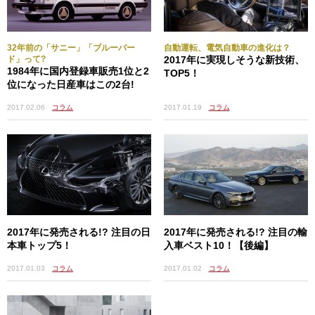
Rd.3／6月17～18日／ル・マン24時間（フランス）
Rd.4／7月16日／ニュルブルクリンク6時間（ドイツ）
Rd.5／9月3日／メキシコ6時間（メキシコ）
32年前の「サニー」「ブルーバー
自動運転、電気自動車の進化は？
Rd.6／9月16日／サーキット・オブ・ジ・アメリカズ6時間
ド」って?
2017年に実現しそうな新技術、
1984年に国内登録車販売1位と2
TOP5！
（米国）
位になった日産車はこの2台!
Rd.7／10月15日／富士スピードウェイ6時間（静岡県）
Rd.8／11月5日／上海国際サーキット6時間（中国）
2017.01.19
コラム
2017.02.06
コラム
Rd.9／11月18日／バーレーン6時間（バーレーン）
WRC（世界ラリー選手権）
第1戦／1月19日～22日／モンテカルロ
第2戦／2月9日～12日／スウェーデン
第3戦／3月9日～12日／メキシコ
第4戦／4月6日～9日／フランス
第5戦／4月27日～30日／アルゼンチン
2017年に発売される!? 注目の日
2017年に発売される!? 注目の輸
第6戦／5月18日～21日／ポルトガル
本車トップ5！
入車ベスト10！【後編】
第7戦／6月8日～11日／イタリア
2017.01.03
コラム
2017.01.02
コラム
第8戦／6月29日～7月2日／ポーランド
第9戦／7月27日～30日／フィンランド
第10戦／8月17日～20日／ドイツ