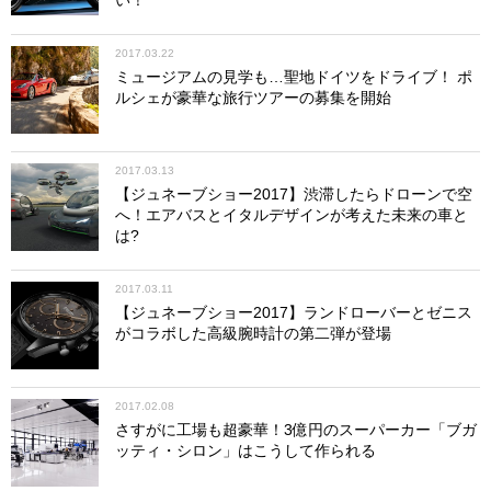
2017.03.22
ミュージアムの見学も…聖地ドイツをドライブ！ ポ
ルシェが豪華な旅行ツアーの募集を開始
2017.03.13
【ジュネーブショー2017】渋滞したらドローンで空
へ！エアバスとイタルデザインが考えた未来の車と
は?
2017.03.11
【ジュネーブショー2017】ランドローバーとゼニス
がコラボした高級腕時計の第二弾が登場
2017.02.08
さすがに工場も超豪華！3億円のスーパーカー「ブガ
ッティ・シロン」はこうして作られる