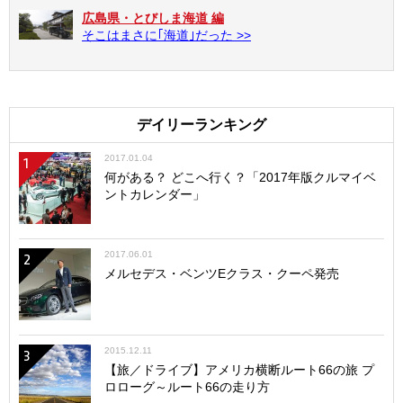
広島県・とびしま海道 編
そこはまさに｢海道｣だった >>
デイリーランキング
2017.01.04
1
何がある？ どこへ行く？「2017年版クルマイベ
ントカレンダー」
2017.06.01
2
メルセデス・ベンツEクラス・クーペ発売
2015.12.11
3
【旅／ドライブ】アメリカ横断ルート66の旅 プ
ロローグ～ルート66の走り方