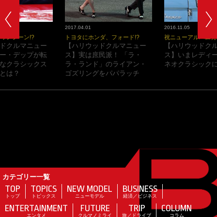
2017.04.01
2016.11.05
ワンシーン!?
トヨタにホンダ、フォード!?
祝ニューアルバム発
ドクルマニュー
【ハリウッドクルマニュー
【ハリウッドク
ー・デップが転
ス】実は庶民派！ 「ラ・
ス】いまレディ
なクラシックス
ラ・ランド」のライアン・
ネオクラシックに
とは？
ゴズリングをパパラッチ
カテゴリー一覧
TOP
TOPICS
NEW MODEL
BUSINESS
トップ
トピックス
ニューモデル
経済／ビジネス
ENTERTAINMENT
FUTURE
TRIP
COLUMN
エンタメ
クルマノミライ
旅／ドライブ
コラム