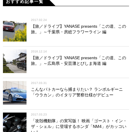
おすすめ記事一覧
2017.02.24
【旅／ドライブ】YANASE presents「この道、この
旅。」～千葉県・房総フラワーライン 編
2016.12.14
【旅／ドライブ】YANASE presents「この道、この
旅。」～広島県・安芸灘とびしま海道 編
2017.03.31
こんなパトカーなら捕まりたい？ ランボルギーニ
「ウラカン」のイタリア警察仕様がデビュー
2017.03.23
「攻殻機動隊」の実写版！ 映画「ゴースト・イン・
ザ・シェル」に登場するホンダ「NM4」がカッコい
い！