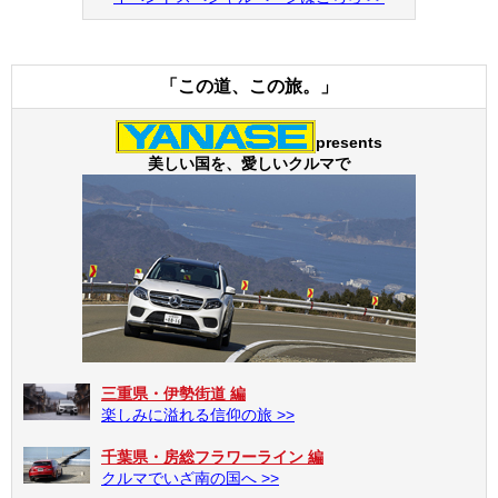
「この道、この旅。」
presents
美しい国を、愛しいクルマで
三重県・伊勢街道 編
楽しみに溢れる信仰の旅 >>
千葉県・房総フラワーライン 編
クルマでいざ南の国へ >>