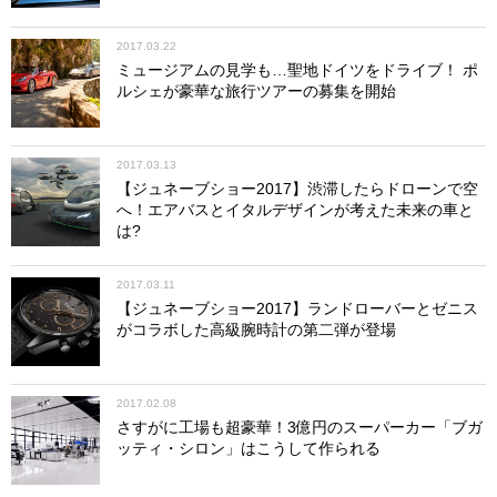
2017.03.22
ミュージアムの見学も…聖地ドイツをドライブ！ ポ
ルシェが豪華な旅行ツアーの募集を開始
2017.03.13
【ジュネーブショー2017】渋滞したらドローンで空
へ！エアバスとイタルデザインが考えた未来の車と
は?
2017.03.11
【ジュネーブショー2017】ランドローバーとゼニス
がコラボした高級腕時計の第二弾が登場
2017.02.08
さすがに工場も超豪華！3億円のスーパーカー「ブガ
ッティ・シロン」はこうして作られる