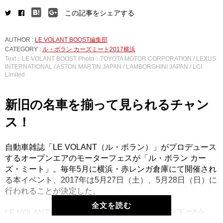
この記事をシェアする
AUTHOR :
LE VOLANT BOOST編集部
CATEGORY :
ル・ボラン カーズミート2017横浜
Text：LE VOLANT BOOST Photo：TOYOTA MOTOR CORPORATION / LEXUS
INTERNATIONAL / ASTON MARTIN JAPAN / LAMBORGHINI JAPAN / LCI
Limited
新旧の名車を揃って見られるチャン
ス！
自動車雑誌「LE VOLANT（ル・ボラン）」がプロデュース
するオープンエアのモーターフェスが「ル・ボラン カー
ズ・ミート」。毎年5月に横浜・赤レンガ倉庫にて開催され
る本イベント、2017年は5月27日（土）、5月28日（日）に
行われることが決定した。
全文を読む
LE VOLANT編集部が厳選した特別展示車両は以下の8台。