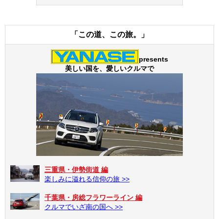
「この道、この旅。」
presents
美しい国を、愛しいクルマで
三重県・伊勢街道 編
楽しみに溢れる信仰の旅 >>
千葉県・房総フラワーライン 編
クルマでいざ南の国へ >>