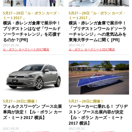
5月27～28日「ル・ボラン カーズ・
5月27～28日「ル・ボラン カーズ・
ミート2017 」
ミート2017 」
横浜・赤レンガ倉庫で展示中！
横浜・赤レンガ倉庫で展示中！
ブリヂストンはなぜ「ワールド
「ブリヂストンワールドソーラ
ソーラーチャレンジ」を応援す
ーチャレンジ」への意気込みを
るのか？[PR]
東海大学チームに聞く [PR]
アストン・マーティン バンキッシュＳ
2017.05.28
2017.05.27
ル・ボラン カーズミート2017横浜
ル・ボラン カーズミート2017横浜
5月27～28日に開催！
5月27～28日に開催！
フォルクスワーゲン ブース出展
ソーラーカーに乗れる！ ブリヂ
車両が決定！【ル・ボラン カー
ストン ブース出展内容が決定
ズ・ミート2017 横浜】
【ル・ボラン カーズ・ミート
2017 横浜】
● 28日（日）
2017.05.25
2017.05.23