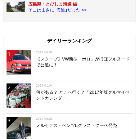
広島県・とびしま海道 編
そこはまさに｢海道｣だった >>
デイリーランキング
2017.06.06
1
【スクープ】VW新型「ポロ」がほぼフルヌード
で公道に！
2017.01.04
2
何がある？ どこへ行く？「2017年版クルマイベ
ントカレンダー」
2017.06.01
3
メルセデス・ベンツEクラス・クーペ発売