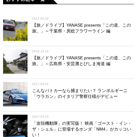
2017.02.24
【旅／ドライブ】YANASE presents「この道、この
旅。」～千葉県・房総フラワーライン 編
2016.12.14
【旅／ドライブ】YANASE presents「この道、この
旅。」～広島県・安芸灘とびしま海道 編
2017.03.31
こんなパトカーなら捕まりたい？ ランボルギーニ
「ウラカン」のイタリア警察仕様がデビュー
2017.03.23
「攻殻機動隊」の実写版！ 映画「ゴースト・イン・
ザ・シェル」に登場するホンダ「NM4」がカッコい
い！