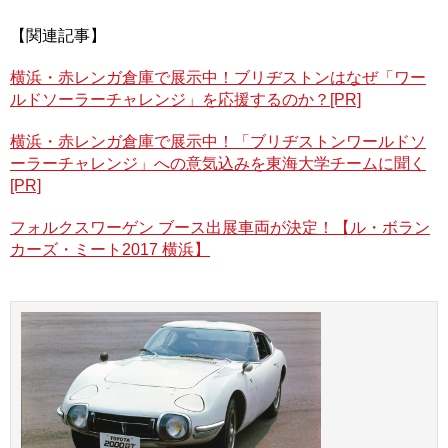
27日（土）、28日（日）で展示車両が日替わりとなるの
で、両日ともに見逃せない！
【関連記事】
イベントの詳細はこちら
横浜・赤レンガ倉庫で展示中！ブリヂストンはなぜ「ワー
http://levolant-boost.com/lvcm2017_yokohama
ルドソーラーチャレンジ」を応援するのか？[PR]
編集部特別展示車
横浜・赤レンガ倉庫で展示中！「ブリヂストンワールドソ
ーラーチャレンジ」への意気込みを東海大学チームに聞く
● 27日（土）
[PR]
トヨタ2000GT
フォルクスワーゲン ブース出展車両が決定！【ル・ボラン
カーズ・ミート2017 横浜】