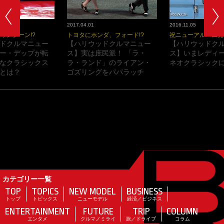
2017.04.01
2016.11.05
ワンシーン!?
トヨタにホンダ、フォード!?
祝ニューアルバム発
ドクルマニュー
【ハリウッドクルマニュー
【ハリウッドク
ー・デップが転
ス】実は庶民派！ 「ラ・
ス】いまレディ
なクラシックス
ラ・ランド」のライアン・
ネオクラシックに
とは？
ゴズリングをパパラッチ
カテゴリー一覧
TOP
TOPICS
NEW MODEL
BUSINESS
トップ
トピックス
ニューモデル
経済／ビジネス
ENTERTAINMENT
FUTURE
TRIP
COLUMN
エンタメ
クルマノミライ
旅／ドライブ
コラム