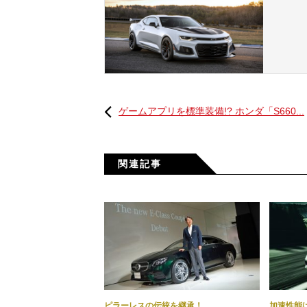
サスペンションにはレーシングテクノロジ
ゲームアプリを標準装備!? ホンダ「S660...
ック・サスペンション・スプール・バル
は標準仕様のカマロZL1より27kg軽
イヤーの「イーグルF1スーパーカー3R
関連記事
なお、カマロXL1 1LEに標準搭載され
ム・トラック・パフォーマンス・パッケー
っており、パッケージ価格7500ドル（約
ピラーレスの伝統を継承！
加速性能