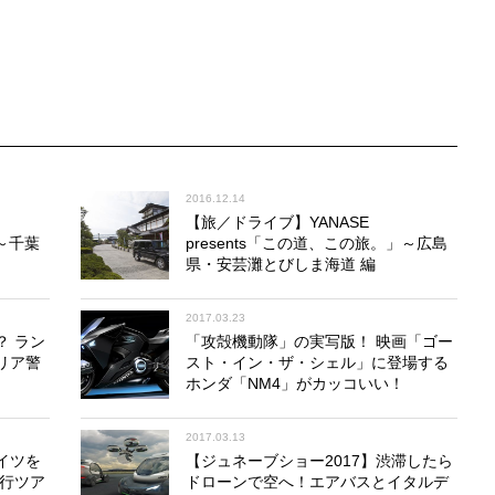
2016.12.14
【旅／ドライブ】YANASE
」～千葉
presents「この道、この旅。」～広島
県・安芸灘とびしま海道 編
2017.03.23
？ ラン
「攻殻機動隊」の実写版！ 映画「ゴー
リア警
スト・イン・ザ・シェル」に登場する
ホンダ「NM4」がカッコいい！
2017.03.13
イツを
【ジュネーブショー2017】渋滞したら
旅行ツア
ドローンで空へ！エアバスとイタルデ