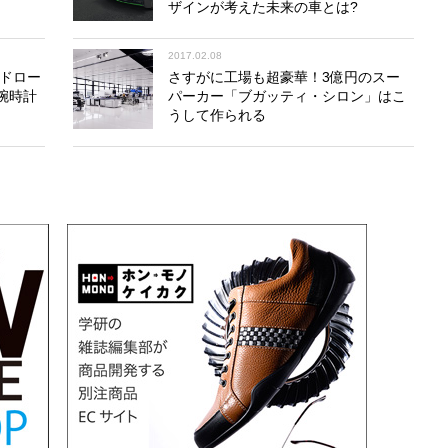
ザインが考えた未来の車とは?
2017.02.08
ンドロー
さすがに工場も超豪華！3億円のスー
腕時計
パーカー「ブガッティ・シロン」はこ
うして作られる