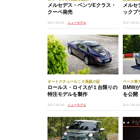
メルセデス・ベンツEクラス・
メルセデ
クーペ発売
ックプ
2017.06.01
ニューモデル
2017.06.01
オートクチュールこそ高級の証
ベース車
ロールス・ロイスが１台限りの
BMW
特注モデルを製作
を公開
2017.05.30
ニューモデル
2017.05.30