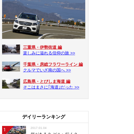
三重県・伊勢街道 編
楽しみに溢れる信仰の旅 >>
千葉県・房総フラワーライン 編
クルマでいざ南の国へ >>
広島県・とびしま海道 編
そこはまさに｢海道｣だった >>
デイリーランキング
2017.01.04
1