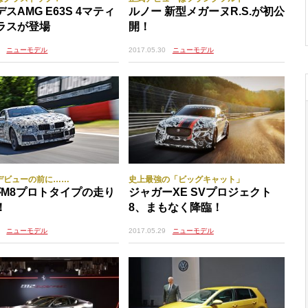
スAMG E63S 4マティ
ルノー 新型メガーヌR.S.が初公
ラスが登場
開！
ニューモデル
2017.05.30
ニューモデル
デビューの前に……
史上最強の「ビッグキャット」
がM8プロトタイプの走り
ジャガーXE SVプロジェクト
！
8、まもなく降臨！
ニューモデル
2017.05.29
ニューモデル