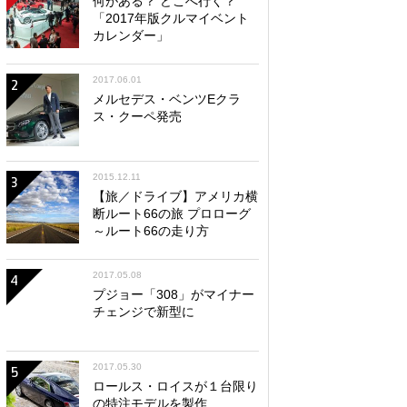
何がある？ どこへ行く？
「2017年版クルマイベント
カレンダー」
2017.06.01
2
メルセデス・ベンツEクラ
ス・クーペ発売
2015.12.11
3
【旅／ドライブ】アメリカ横
断ルート66の旅 プロローグ
～ルート66の走り方
2017.05.08
4
プジョー「308」がマイナー
チェンジで新型に
2017.05.30
5
ロールス・ロイスが１台限り
の特注モデルを製作