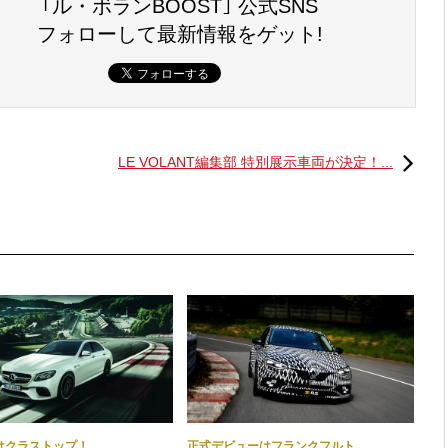
｢ル・ボランBOOST｣ 公式SNS
フォローして最新情報をゲット!
ーを駆使した軽量の「マルチマチックDSSV（ダイナミ
LE VOLANT編集部 特別展示車両が決定！...
ブ）」を採用。ダンパーやホイールの軽量化により、車重
く仕上げられている。ちなみに標準装着されるタイヤはグッド
」、ブレーキはブレンボ製だ。
るサスペンションやエアロパーツなどの「1LEエクストリー
ジ」は、標準モデルのLSやLT、SSにも装着が可能とな
84万円）で提供される。
はクラストップ！
正式デビューはフランクフルト