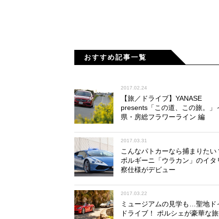
おすすめ記事一覧
2017.02.24
【旅／ドライブ】YANASE
presents「この道、この旅。
県・房総フラワーライン 編
2017.03.31
こんなパトカーなら捕まりたい
ボルギーニ「ウラカン」のイタ
察仕様がデビュー
2017.03.22
ミュージアムの見学も…聖地ド
ドライブ！ ポルシェが豪華な