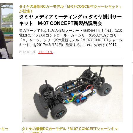
製品説明会にも参加したマツダのゲストお二人と各メディア関係
者
タミヤの最新RCカーモデル「M-07 CONCEPTシャーシキット」
が登場！
タミヤ メディアミーティング in タミヤ掛川サー
キット M-07 CONCEPT新製品説明会
星のマークでおなじみの模型メーカー・株式会社タミヤは、1/10
電動RC（ラジオコントロール）カーシリーズの人気カテゴリー
「Mシャーシ」シリーズの最新モデル「M-07CONCEPTシャーシ
キット」を2017年6月24日に発売する。これに先がけて2017年6
月16日に開催された「タミヤメディアミーティング〈RCカー
2017.06.23
トピックス
編〉M-07CONCEPT新製品説明会&MAZDAChampionshipレース
体験会」にル・ボラン・ブースト編集部も参加。今回は、タミヤ
の開発スタッフに加え、マツダ株式会社からのゲストお二人を交
えて
シキッ
タミヤの最新RCカーモデル「M-07 CONCEPTシャーシキッ