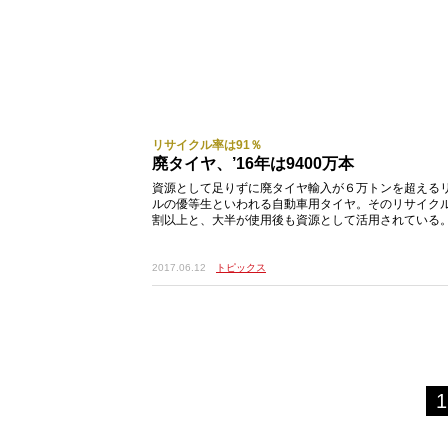
リサイクル率は91％
廃タイヤ、’16年は9400万本
資源として足りずに廃タイヤ輸入が６万トンを超える
ルの優等生といわれる自動車用タイヤ。そのリサイク
割以上と、大半が使用後も資源として活用されている
メーカーの団体である日本自動車タイヤ協会（JATMA
2017.06.12
トピックス
1