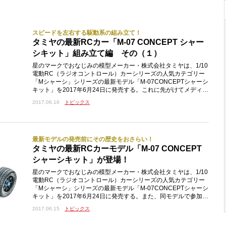
スピードを左右する駆動系の組み立て！
タミヤの最新RCカー「M-07 CONCEPT シャー
シキット」組み立て編 その（１）
星のマークでおなじみの模型メーカー・株式会社タミヤは、1/10
電動RC（ラジオコントロール）カーシリーズの人気カテゴリー
「Mシャーシ」シリーズの最新モデル「M-07CONCEPTシャーシ
キット」を2017年6月24日に発売する。これに先がけてメディア
関係者に対して行われる商品説明会＆レース体験会に参加するた
2017.06.16
トピックス
め、ル・ボラン・ブースト編集部も発売前の「M-07CONCEPT
シャーシキット」をタミヤからゲット！ 今回からはその組み立
ての模様をお送りしていく。説明書をよく読んで、必要な工具や
作業の流れを確認最新のマシンを前
最新モデルの発売前にその歴史をおさらい！
タミヤの最新RCカーモデル「M-07 CONCEPT
シャーシキット」が登場！
星のマークでおなじみの模型メーカー・株式会社タミヤは、1/10
電動RC（ラジオコントロール）カーシリーズの人気カテゴリー
「Mシャーシ」シリーズの最新モデル「M-07CONCEPTシャーシ
キット」を2017年6月24日に発売する。また、同モデルで参加可
能なタミヤ公式のRCカー競技会「タミヤグランプリ全日本選手
2017.06.15
トピックス
権」（2017年6月〜10月全国17会場で開催）において、マツダ
株式会社の協賛により「MAZDAChampionship」クラスが実施さ