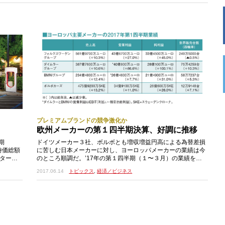
れることも併せて発表された。これに先がけ、タミヤではメディ
ア関係者を対象とし
プレミアムブランドの競争激化か
欧州メーカーの第１四半期決算、好調に推移
期
ドイツメーカー３社、ボルボとも増収増益円高による為替差損
時価総額
に苦しむ日本メーカーに対し、ヨーロッパメーカーの業績は今
ター
のところ順調だ。’17年の第１四半期（１〜３月）の業績を見
ていくとドイツメーカー３社に加え、ボル
2017.06.14
トピックス
,
経済／ビジネス