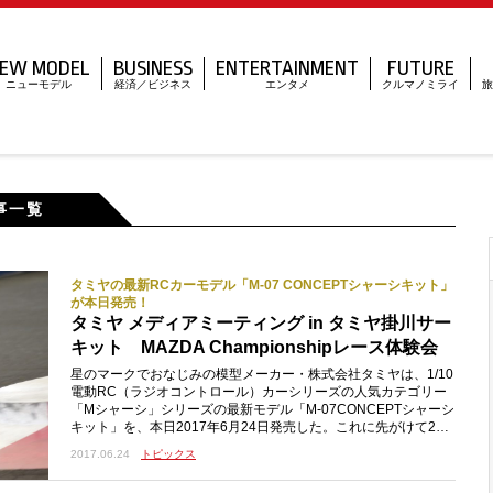
EW MODEL
BUSINESS
ENTERTAINMENT
FUTURE
ニューモデル
経済／ビジネス
エンタメ
クルマノミライ
旅
記事一覧
タミヤの最新RCカーモデル「M-07 CONCEPTシャーシキット」
が本日発売！
タミヤ メディアミーティング in タミヤ掛川サー
キット MAZDA Championshipレース体験会
星のマークでおなじみの模型メーカー・株式会社タミヤは、1/10
電動RC（ラジオコントロール）カーシリーズの人気カテゴリー
「Mシャーシ」シリーズの最新モデル「M-07CONCEPTシャーシ
キット」を、本日2017年6月24日発売した。これに先がけて201
7年6月16日に開催された「タミヤメディアミーティング〈RCカ
2017.06.24
トピックス
ー編〉M-07CONCEPT新製品説明会&MAZDAChampionshipレー
ス体験会」に、ル・ボラン・ブースト編集部も参加。今回は、新