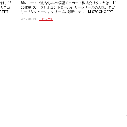
は、1/
星のマークでおなじみの模型メーカー・株式会社タミヤは、1/
気カテゴ
10電動RC（ラジオコントロール）カーシリーズの人気カテゴ
EPTシ
リー「Mシャーシ」シリーズの最新モデル「M-07CONCEPTシ
ャーシキット」を2017年6月24日に発
2017.06.19
トピックス