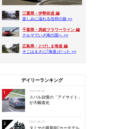
三重県・伊勢街道 編
楽しみに溢れる信仰の旅 >>
千葉県・房総フラワーライン 編
クルマでいざ南の国へ >>
広島県・とびしま海道 編
そこはまさに｢海道｣だった >>
デイリーランキング
2017.06.22
1
スバル自慢の「アイサイト」
が大幅進化
2017.06.15
2
タミヤの最新RCカーモデル