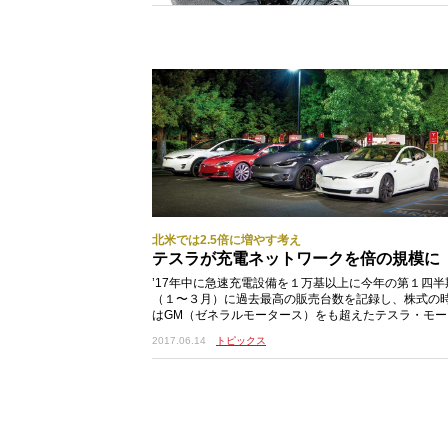
北米では2.5倍に増やす考え
テスラが充電ネットワークを倍の規模に
’17年中に急速充電設備を１万基以上に今年の第１四半
（１〜３月）に過去最高の販売台数を記録し、株式の
はGM（ゼネラルモータース）をも超えたテスラ・モー
ス。今年夏に発売を予定しているテスラ・モデル
2017.06.14
トピックス