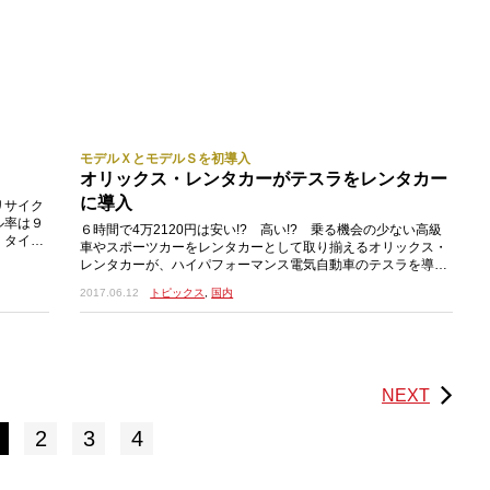
モデルＸとモデルＳを初導入
オリックス・レンタカーがテスラをレンタカー
に導入
リサイク
ル率は９
６時間で4万2120円は安い!? 高い!? 乗る機会の少ない高級
。タイヤ
車やスポーツカーをレンタカーとして取り揃えるオリックス・
レンタカーが、ハイパフォーマンス電気自動車のテスラを導
入。スポーツセダンのテスラ・モデルS75と、S
2017.06.12
トピックス
,
国内
NEXT
2
3
4