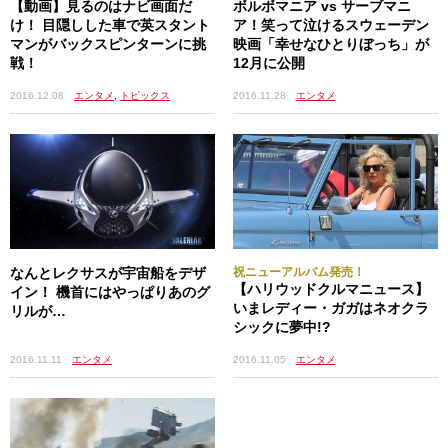
【動画】見るのはナビ画面だ
ボルボマニア vs サーブマニ
け！ 目隠しした車で英スタント
ア！笑って泣けるスウェーデン
マンがバックスピンターンに挑
映画「幸せなひとりぼっち」が
戦！
12月に公開
2016.12.08
エンタメ
,
トピックス
2016.11.28
エンタメ
なんとレクサスが宇宙船をデザ
祝ニューアルバム発売！
【ハリウッドクルマニュース】
イン！ 機首にはやっぱりあのグ
いまレディー・ガガはネオクラ
リルが…
シックに夢中!?
2016.11.11
エンタメ
2016.11.05
エンタメ