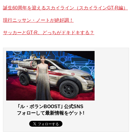
誕生60周年を迎えるスカイライン（スカイラインGT-R編）
現行ニッサン・ノートが絶好調！
サッカーとGT-R、どっちがドキドキする？
日産ローグは日産エクストレイルの兄弟車にあたる北米市
場モデルで、2016年9月に最新の2017年モデルを発表。今
回、展示された特別試乗車「Rogue One Star Wars Limited
Edition」は、スターウォーズ・シリーズのスピンオフ的作
品の『ローグ・ワン/スター・ウォーズ・ストーリー』との
タイアップで企画されたモデルで、5400台のみの限定販売
となる。
なお、『ローグ・ワン/スター・ウォーズ・ストーリー』
｢ル・ボランBOOST｣ 公式SNS
は、日本では12月16日から公開される。
フォローして最新情報をゲット!