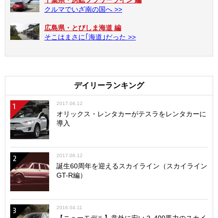
クルマでいざ南の国へ >>
広島県・とびしま海道 編
そこはまさに｢海道｣だった >>
デイリーランキング
2017.06.12
1
オリックス・レンタカーがテスラをレンタカーに
導入
2017.06.12
2
誕生60周年を迎えるスカイライン（スカイライン
GT-R編）
2016.04.11
3
【ニューモデル】意外に安い？ 400馬力のスカイ