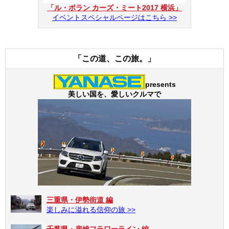
「ル・ボラン カーズ・ミート2017 横浜」
イベントスペシャルページはこちら >>
「この道、この旅。」
presents
美しい国を、愛しいクルマで
三重県・伊勢街道 編
楽しみに溢れる信仰の旅 >>
千葉県・房総フラワーライン 編