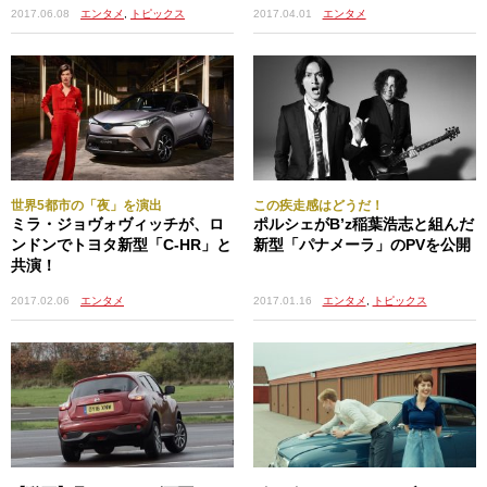
2017.06.08
エンタメ
,
トピックス
2017.04.01
エンタメ
世界5都市の「夜」を演出
この疾走感はどうだ！
ミラ・ジョヴォヴィッチが、ロ
ポルシェがB’z稲葉浩志と組んだ
ンドンでトヨタ新型「C-HR」と
新型「パナメーラ」のPVを公開
共演！
2017.01.16
エンタメ
,
トピックス
2017.02.06
エンタメ