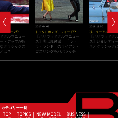
2017.04.01
2016.11.05
ワンシーン!?
トヨタにホンダ、フォード!?
祝ニューアルバム発
ドクルマニュー
【ハリウッドクルマニュー
【ハリウッドク
ー・デップが転
ス】実は庶民派！ 「ラ・
ス】いまレディ
なクラシックス
ラ・ランド」のライアン・
ネオクラシックに
とは？
ゴズリングをパパラッチ
カテゴリー一覧
TOP
TOPICS
NEW MODEL
BUSINESS