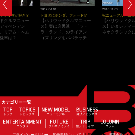
2017.04.01
2016.11.05
もクルマが好き!?
トヨタにホンダ、フォード!?
祝ニューアルバム発
ドクルマニュー
【ハリウッドクルマニュー
【ハリウッドク
ディペンデン
ス】実は庶民派！ 「ラ・
ス】いまレディ
、リアム・へム
ラ・ランド」のライアン・
ネオクラシックに
愛車は？
ゴズリングをパパラッチ
カテゴリー一覧
TOP
TOPICS
NEW MODEL
BUSINESS
トップ
トピックス
ニューモデル
経済／ビジネス
ENTERTAINMENT
FUTURE
TRIP
COLUMN
エンタメ
クルマノミライ
旅／ドライブ
コラム
プライバシーポリシー
広告掲載について
お問い合わせ
運営会社