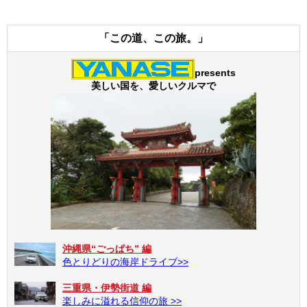
「この道、この旅。」
presents
美しい国を、愛しいクルマで
沖縄県“ごっぱち” 編
色とりどりの海岸ドライブ>>
三重県・伊勢街道 編
楽しみに溢れる信仰の旅 >>