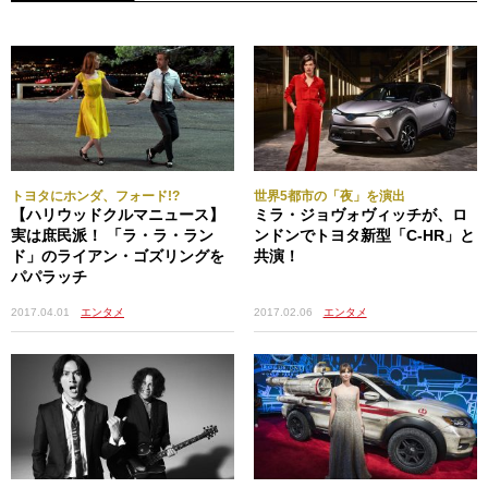
トヨタにホンダ、フォード!?
世界5都市の「夜」を演出
【ハリウッドクルマニュース】
ミラ・ジョヴォヴィッチが、ロ
実は庶民派！ 「ラ・ラ・ラン
ンドンでトヨタ新型「C-HR」と
ド」のライアン・ゴズリングを
共演！
パパラッチ
2017.02.06
エンタメ
2017.04.01
エンタメ