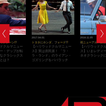
2017.04.01
2016.11.05
ワンシーン!?
トヨタにホンダ、フォード!?
祝ニューアルバム発
ドクルマニュー
【ハリウッドクルマニュー
【ハリウッドク
ー・デップが転
ス】実は庶民派！ 「ラ・
ス】いまレディ
なクラシックス
ラ・ランド」のライアン・
ネオクラシックに
とは？
ゴズリングをパパラッチ