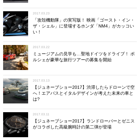
2017.03.23
「攻殻機動隊」の実写版！ 映画「ゴースト・イン・
ザ・シェル」に登場するホンダ「NM4」がカッコい
い！
2017.03.22
ミュージアムの見学も…聖地ドイツをドライブ！ ポ
ルシェが豪華な旅行ツアーの募集を開始
2017.03.13
【ジュネーブショー2017】渋滞したらドローンで空
へ！エアバスとイタルデザインが考えた未来の車と
は?
2017.03.11
【ジュネーブショー2017】ランドローバーとゼニス
がコラボした高級腕時計の第二弾が登場