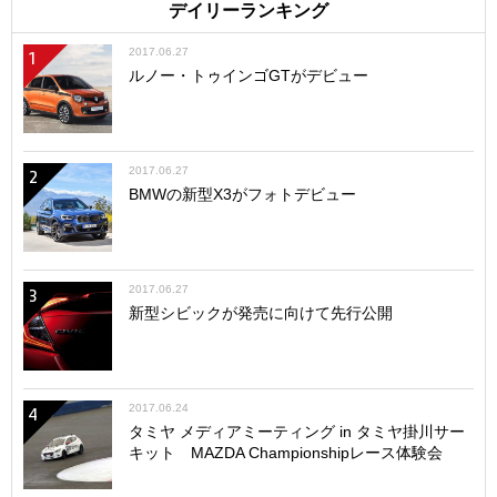
デイリーランキング
2017.06.27
1
ルノー・トゥインゴGTがデビュー
2017.06.27
2
BMWの新型X3がフォトデビュー
2017.06.27
3
新型シビックが発売に向けて先行公開
2017.06.24
4
タミヤ メディアミーティング in タミヤ掛川サー
キット MAZDA Championshipレース体験会