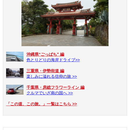
沖縄県“ごっぱち” 編
色とりどりの海岸ドライブ>>
三重県・伊勢街道 編
楽しみに溢れる信仰の旅 >>
千葉県・房総フラワーライン 編
クルマでいざ南の国へ >>
「この道、この旅。」一覧はこちら >>