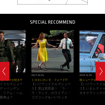
SPECIAL RECOMMEND
2017.04.01
2016.11.05
もクルマが好き!?
トヨタにホンダ、フォード!?
祝ニューアルバム発
ドクルマニュー
【ハリウッドクルマニュー
【ハリウッドク
ディペンデン
ス】実は庶民派！ 「ラ・
ス】いまレディ
、リアム・へム
ラ・ランド」のライアン・
ネオクラシックに
愛車は？
ゴズリングをパパラッチ