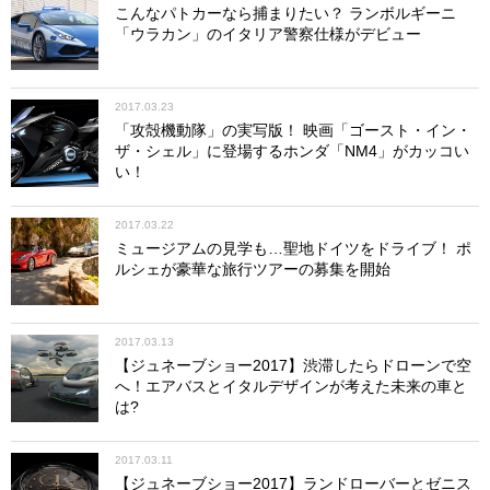
こんなパトカーなら捕まりたい？ ランボルギーニ
「ウラカン」のイタリア警察仕様がデビュー
2017.03.23
「攻殻機動隊」の実写版！ 映画「ゴースト・イン・
ザ・シェル」に登場するホンダ「NM4」がカッコい
い！
2017.03.22
ミュージアムの見学も…聖地ドイツをドライブ！ ポ
ルシェが豪華な旅行ツアーの募集を開始
2017.03.13
【ジュネーブショー2017】渋滞したらドローンで空
へ！エアバスとイタルデザインが考えた未来の車と
は?
2017.03.11
【ジュネーブショー2017】ランドローバーとゼニス