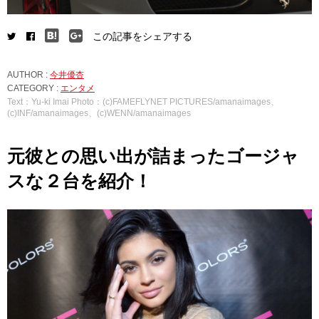
この記事をシェアする
AUTHOR :
今井優杏
CATEGORY :
エンタメ
Text：Yu-ki Imai Photo：(c)FAMEFLYNET PICTURES/amanaimages、
(c)INF/amanaimages、(c)WENN/amanaimages
元彼との思い出が詰まったゴージャ
スな２台を紹介！