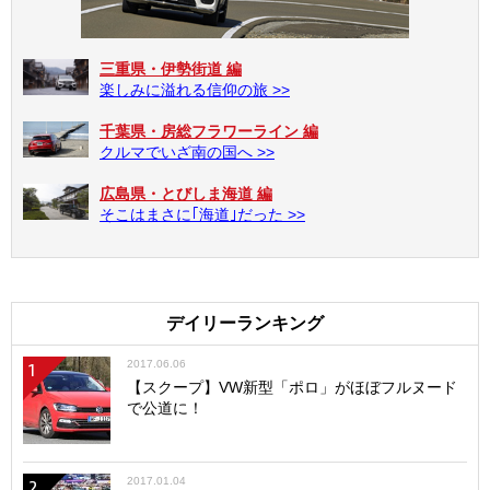
三重県・伊勢街道 編
楽しみに溢れる信仰の旅 >>
千葉県・房総フラワーライン 編
クルマでいざ南の国へ >>
広島県・とびしま海道 編
そこはまさに｢海道｣だった >>
デイリーランキング
2017.06.06
1
【スクープ】VW新型「ポロ」がほぼフルヌード
で公道に！
2017.01.04
2