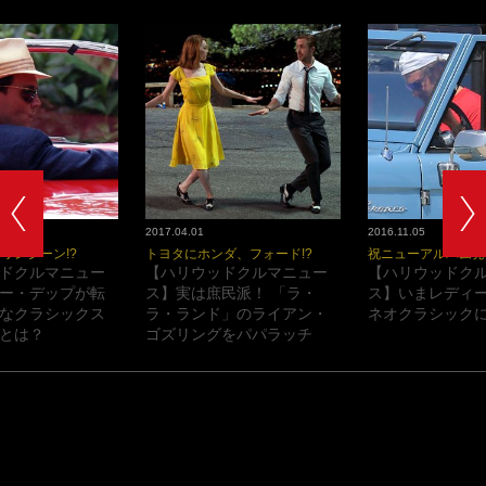
2017.04.01
2016.11.05
ワンシーン!?
トヨタにホンダ、フォード!?
祝ニューアルバム発
ドクルマニュー
【ハリウッドクルマニュー
【ハリウッドク
ー・デップが転
ス】実は庶民派！ 「ラ・
ス】いまレディ
なクラシックス
ラ・ランド」のライアン・
ネオクラシックに
とは？
ゴズリングをパパラッチ