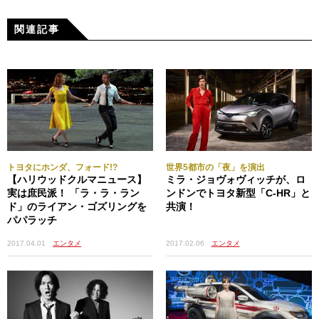
関連記事
トヨタにホンダ、フォード!?
世界5都市の「夜」を演出
【ハリウッドクルマニュース】
ミラ・ジョヴォヴィッチが、ロ
実は庶民派！ 「ラ・ラ・ラン
ンドンでトヨタ新型「C-HR」と
ド」のライアン・ゴズリングを
共演！
パパラッチ
2017.02.06
エンタメ
2017.04.01
エンタメ