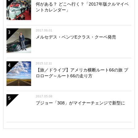
何がある？ どこへ行く？「2017年版クルマイベ
ントカレンダー」
2017.06.01
3
メルセデス・ベンツEクラス・クーペ発売
2015.12.11
4
【旅／ドライブ】アメリカ横断ルート66の旅 プ
ロローグ～ルート66の走り方
2017.05.08
5
プジョー「308」がマイナーチェンジで新型に