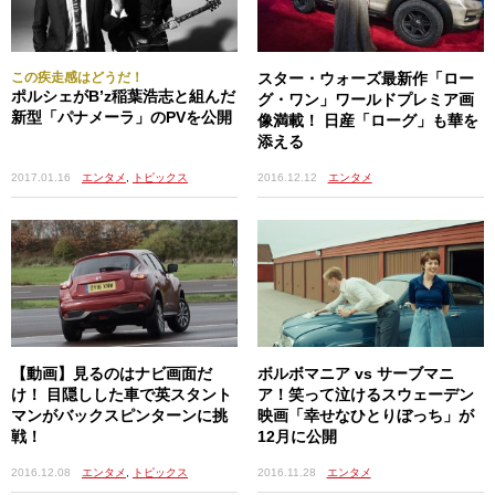
この疾走感はどうだ！
スター・ウォーズ最新作「ロー
ポルシェがB’z稲葉浩志と組んだ
グ・ワン」ワールドプレミア画
新型「パナメーラ」のPVを公開
像満載！ 日産「ローグ」も華を
添える
2017.01.16
エンタメ
,
トピックス
2016.12.12
エンタメ
【動画】見るのはナビ画面だ
ボルボマニア vs サーブマニ
け！ 目隠しした車で英スタント
ア！笑って泣けるスウェーデン
マンがバックスピンターンに挑
映画「幸せなひとりぼっち」が
戦！
12月に公開
2016.12.08
エンタメ
,
トピックス
2016.11.28
エンタメ