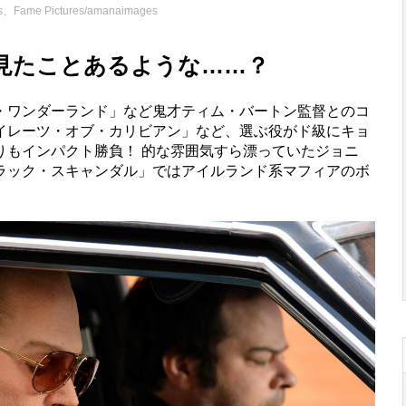
s、Fame Pictures/amanaimages
見たことあるような……？
ワンダーランド」など鬼才ティム・バートン監督とのコ
イレーツ・オブ・カリビアン」など、選ぶ役がド級にキョ
りもインパクト勝負！ 的な雰囲気すら漂っていたジョニ
ラック・スキャンダル」ではアイルランド系マフィアのボ
。