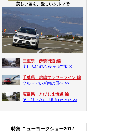
美しい国を、愛しいクルマで
三重県・伊勢街道 編
楽しみに溢れる信仰の旅 >>
千葉県・房総フラワーライン 編
クルマでいざ南の国へ >>
広島県・とびしま海道 編
そこはまさに｢海道｣だった >>
特集 ニューヨークショー2017