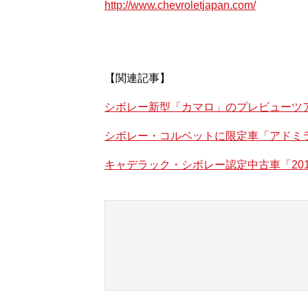
http://www.chevroletjapan.com/
【関連記事】
シボレー新型「カマロ」のプレビューツ
シボレー・コルベットに限定車「アドミラ
キャデラック・シボレー認定中古車「20