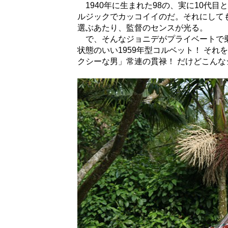
1940年に生まれた98の、実に10代
ルジックでカッコイイのだ。それにして
選ぶあたり、監督のセンスが光る。
で、そんなジョニデがプライベートで乗
状態のいい1959年型コルベット！ そ
クシーな男」常連の貫禄！ だけどこん