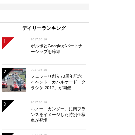
デイリーランキング
2017.05.16
1
ボルボとGoogleがパートナ
ーシップを締結
2017.05.16
2
フェラーリ創立70周年記念
イベント「カバルケード・ク
ラシケ 2017」が開催
2017.05.16
3
ルノー「カングー」に南フラ
ンスをイメージした特別仕様
車が登場
2017.05.16