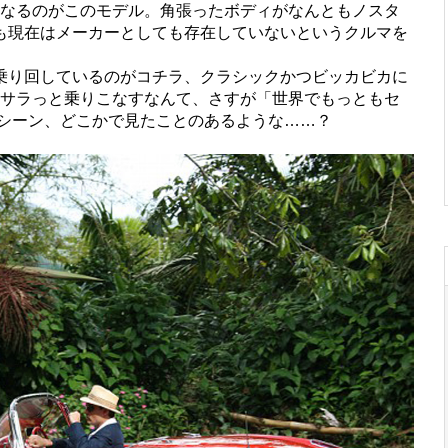
目となるのがこのモデル。角張ったボディがなんともノスタ
も現在はメーカーとしても存在していないというクルマを
り回しているのがコチラ、クラシックかつビッカビカに
れをサラっと乗りこなすなんて、さすが「世界でもっともセ
なシーン、どこかで見たことのあるような……？