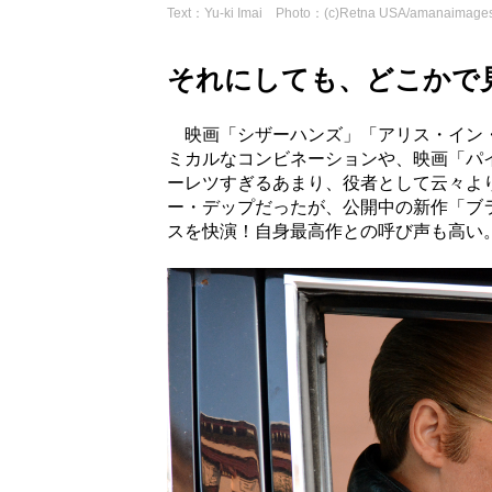
Text：Yu-ki Imai Photo：(c)Retna USA/amanaimage
それにしても、どこかで
映画「シザーハンズ」「アリス・イン・
ミカルなコンビネーションや、映画「パ
ーレツすぎるあまり、役者として云々よ
ー・デップだったが、公開中の新作「ブ
スを快演！自身最高作との呼び声も高い