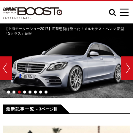
新型
【上海モーターショー2017】アウディ「e-tronスポーツバック・コン
ト」詳報
最新記事一覧
- 3ページ目