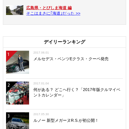
広島県・とびしま海道 編
そこはまさに｢海道｣だった >>
デイリーランキング
2017.06.01
1
メルセデス・ベンツEクラス・クーペ発売
2017.01.04
2
何がある？ どこへ行く？「2017年版クルマイベ
ントカレンダー」
2017.05.30
3
ルノー 新型メガーヌR.S.が初公開！