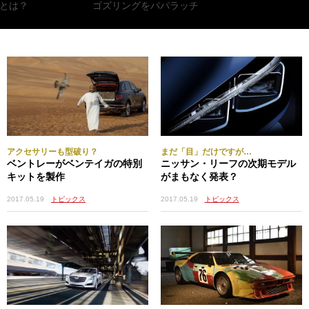
とは？
ゴズリングをパパラッチ
アクセサリーも型破り？
まだ「目」だけですが…
ベントレーがベンテイガの特別
ニッサン・リーフの次期モデル
キットを製作
がまもなく発表？
2017.05.19
トピックス
2017.05.19
トピックス