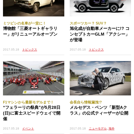
ミツビシの名車が一堂に！
スポーツカー？ SUV？
博物館「三菱オートギャラリ
旭化成が自動車メーカーに!? コ
ー」がリニューアルオープン
ンセプトカーGLM「アクシー」
が登場
2017.05.18
トピックス
2017.05.18
トピックス
F1マシンから最新モデルまで！
会長自ら情報漏洩!?
“フェラーリの祭典”が5月28日
メルセデス・ベンツ「新型Aク
(日)に富士スピードウェイで開
ラス」の公式ティーザーが公開
催
2017.05.18
ニューモデル
,
海外
2017.05.18
イベント