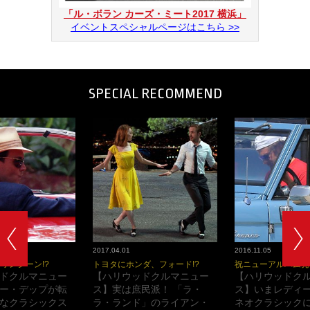
「ル・ボラン カーズ・ミート2017 横浜」
イベントスペシャルページはこちら >>
SPECIAL RECOMMEND
2017.04.01
2016.11.05
ワンシーン!?
トヨタにホンダ、フォード!?
祝ニューアルバム発
ドクルマニュー
【ハリウッドクルマニュー
【ハリウッドク
ー・デップが転
ス】実は庶民派！ 「ラ・
ス】いまレディ
なクラシックス
ラ・ランド」のライアン・
ネオクラシックに