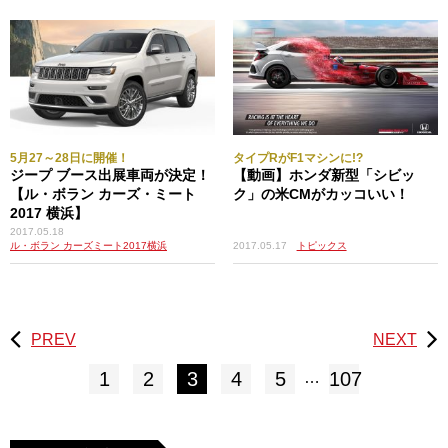
5月27～28日に開催！
タイプRがF1マシンに!?
ジープ ブース出展車両が決定！
【動画】ホンダ新型「シビッ
【ル・ボラン カーズ・ミート
ク」の米CMがカッコいい！
2017 横浜】
2017.05.18
2017.05.17
トピックス
ル・ボラン カーズミート2017横浜
PREV
NEXT
1
2
3
4
5
107
…