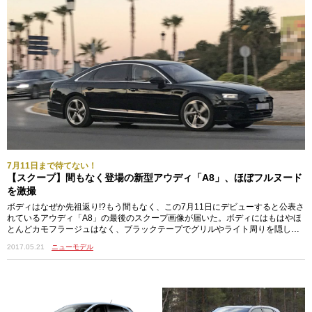
7月11日まで待てない！
【スクープ】間もなく登場の新型アウディ「A8」、ほぼフルヌード
を激撮
ボディはなぜか先祖返り!?もう間もなく、この7月11日にデビューすると公表さ
れているアウディ「A8」の最後のスクープ画像が届いた。ボディにはもはやほ
とんどカモフラージュはなく、ブラックテープでグリルやライト周りを隠した
だ…
2017.05.21
ニューモデル