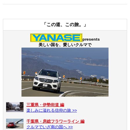
「この道、この旅。」
presents
美しい国を、愛しいクルマで
三重県・伊勢街道 編
楽しみに溢れる信仰の旅 >>
千葉県・房総フラワーライン 編
クルマでいざ南の国へ >>