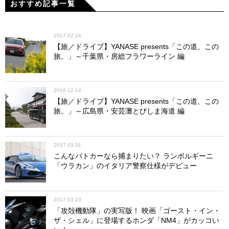
おすすめ記事一覧
2017.02.24
【旅／ドライブ】YANASE presents「この道、この
旅。」～千葉県・房総フラワーライン 編
2016.12.14
【旅／ドライブ】YANASE presents「この道、この
旅。」～広島県・安芸灘とびしま海道 編
2017.03.31
こんなパトカーなら捕まりたい？ ランボルギーニ
「ウラカン」のイタリア警察仕様がデビュー
2017.03.23
「攻殻機動隊」の実写版！ 映画「ゴースト・イン・
ザ・シェル」に登場するホンダ「NM4」がカッコい