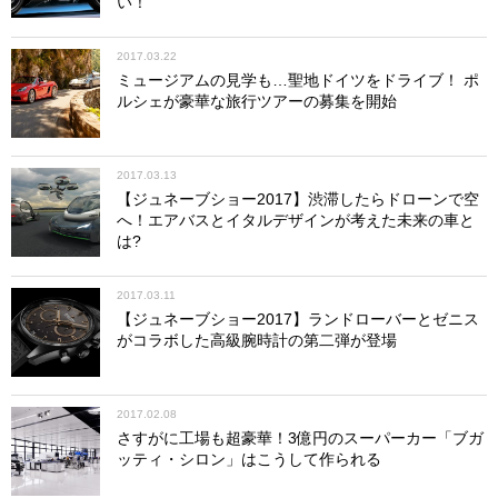
い！
2017.03.22
ミュージアムの見学も…聖地ドイツをドライブ！ ポ
ルシェが豪華な旅行ツアーの募集を開始
2017.03.13
【ジュネーブショー2017】渋滞したらドローンで空
へ！エアバスとイタルデザインが考えた未来の車と
は?
2017.03.11
【ジュネーブショー2017】ランドローバーとゼニス
がコラボした高級腕時計の第二弾が登場
2017.02.08
さすがに工場も超豪華！3億円のスーパーカー「ブガ
ッティ・シロン」はこうして作られる