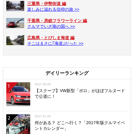
三重県・伊勢街道 編
楽しみに溢れる信仰の旅 >>
千葉県・房総フラワーライン 編
クルマでいざ南の国へ >>
広島県・とびしま海道 編
そこはまさに｢海道｣だった >>
デイリーランキング
2017.06.06
1
【スクープ】VW新型「ポロ」がほぼフルヌード
で公道に！
2017.01.04
2
何がある？ どこへ行く？「2017年版クルマイベ
ントカレンダー」