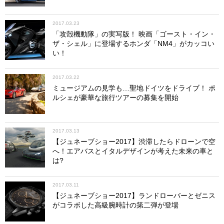
2017.03.23
「攻殻機動隊」の実写版！ 映画「ゴースト・イン・
ザ・シェル」に登場するホンダ「NM4」がカッコい
い！
2017.03.22
ミュージアムの見学も…聖地ドイツをドライブ！ ポ
ルシェが豪華な旅行ツアーの募集を開始
2017.03.13
【ジュネーブショー2017】渋滞したらドローンで空
へ！エアバスとイタルデザインが考えた未来の車と
は?
2017.03.11
【ジュネーブショー2017】ランドローバーとゼニス
がコラボした高級腕時計の第二弾が登場