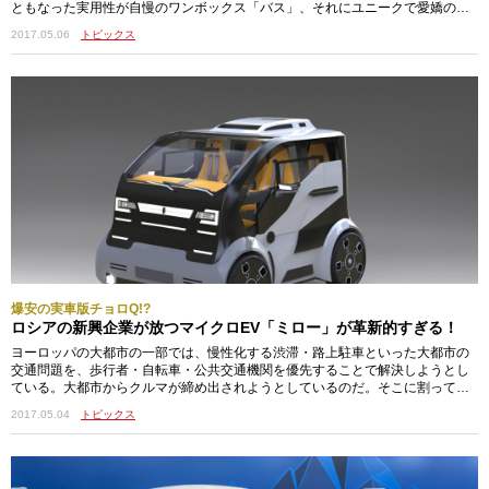
ともなった実用性が自慢のワンボックス「バス」、それにユニークで愛嬌のあ
るエクステリアが人気の「カルマン」など、オリジナリティの高い車両やレス
2017.05.06
トピックス
トア済車両は、いまでも高級乗用車の新車に匹敵するプライスが付けられてい
る。さて、今回ご紹介するのは、アメリカはサンディエゴに本拠地を置く「ゼ
レクトリック」社（http://zelectricmotors.com）が、そんなクラシックVWを…
爆安の実車版チョロQ!?
ロシアの新興企業が放つマイクロEV「ミロー」が革新的すぎる！
ヨーロッパの大都市の一部では、慢性化する渋滞・路上駐車といった大都市の
交通問題を、歩行者・自転車・公共交通機関を優先することで解決しようとし
ている。大都市からクルマが締め出されようとしているのだ。そこに割って入
ろうとしているのがマイクロEVやコンパクトEV。ヨーロッパでは、大手自動車
2017.05.04
トピックス
メーカーのほかにもスタートアップ企業から多様なモデルが発表されており、
その一部はすでに市販されているものもある。今回はそんな中から、ロシアの
スタートアップ企業「ミローカーズ（http://mirrowcars.com）」が開発している
「…