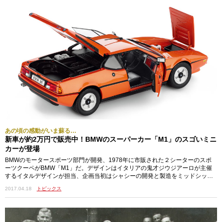
あの頃の感動がいま蘇る…
新車が約2万円で販売中！BMWのスーパーカー「M1」のスゴいミニ
カーが登場
BMWのモータースポーツ部門が開発、1978年に市販された２シーターのスポ
ーツクーペがBMW「M1」だ。デザインはイタリアの鬼才ジウジアーロが主催
するイタルデザインが担当、企画当初はシャシーの開発と製造をミッドシップ
レイ…
2017.04.18
トピックス