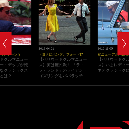
2017.04.01
2016.11.05
ワンシーン!?
トヨタにホンダ、フォード!?
祝ニューアルバム発
ドクルマニュー
【ハリウッドクルマニュー
【ハリウッドク
ー・デップが転
ス】実は庶民派！ 「ラ・
ス】いまレディ
なクラシックス
ラ・ランド」のライアン・
ネオクラシックに
とは？
ゴズリングをパパラッチ