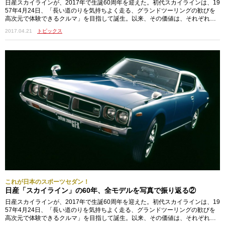
日産スカイラインが、2017年で生誕60周年を迎えた。初代スカイラインは、19
57年4月24日、「長い道のりを気持ちよく走る、グランドツーリングの歓びを
高次元で体験できるクルマ」を目指して誕生。以来、その価値は、それぞれの
時代の最先端技術を搭載して常に新しい世代へと受け継がれてきた。そこで当
2017.04.21
トピックス
サイトでは、5回に分けて歴代スカイラインを写真を中心に振り返ってみたい。
その第8回となる今回は、1980年代後半～90年代前半に発売が開始された第7代
～9代目についてまとめた。スカイラインよ、どこへ行く？7代目ニッサン・ス
カイラ…
これが日本のスポーツセダン！
日産「スカイライン」の60年、全モデルを写真で振り返る②
日産スカイラインが、2017年で生誕60周年を迎えた。初代スカイラインは、19
57年4月24日、「長い道のりを気持ちよく走る、グランドツーリングの歓びを
高次元で体験できるクルマ」を目指して誕生。以来、その価値は、それぞれ…