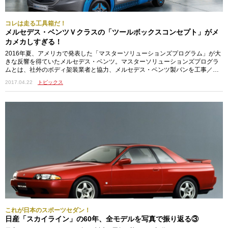
コレは走る工具箱だ！
メルセデス・ベンツＶクラスの「ツールボックスコンセプト」がメ
カメカしすぎる！
2016年夏、アメリカで発表した「マスターソリューションズプログラム」が大
きな反響を得ていたメルセデス・ベンツ。マスターソリューションズプログラ
ムとは、社外のボディ架装業者と協力、メルセデス・ベンツ製バンを工事／作
業用車両にカスタマイズするプログラム。基本的にはプロ仕様の働くクルマに
2017.04.22
トピックス
仕上げることがメインではあるが、趣味として楽しむ人も利用できるとあっ
て、ハードユーザーの間でもかなり話題になっていた。Vクラスのバン仕様をベ
ースにそんなメルセデスが、シカゴモーターショーで発表したコンセプトモデ
ルが、ここで紹介する「メル…
これが日本のスポーツセダン！
日産「スカイライン」の60年、全モデルを写真で振り返る③