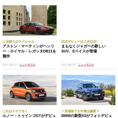
１台限りのスペシャル
正式デビューは７月13日
アストン・マーティンがヘンリ
まもなくジャガーの新しい
ー・ロイヤル・レガッタDB11を
SUV、Eペイスが登場
製作
2017.06.27
ニューモデル
2017.06.27
ニューモデル
これはイケてる！
一見地味でも中身は激変？
ルノー・トゥインゴGTがデビュ
BMWの新型X3がフォトデビュ