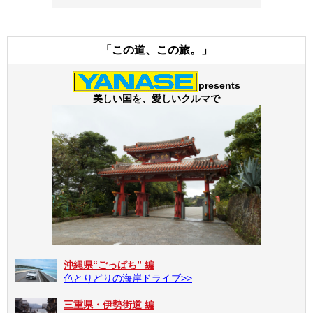
「この道、この旅。」
presents
美しい国を、愛しいクルマで
沖縄県“ごっぱち” 編
色とりどりの海岸ドライブ>>
三重県・伊勢街道 編