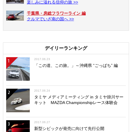
楽しみに溢れる信仰の旅 >>
千葉県・房総フラワーライン 編
クルマでいざ南の国へ >>
デイリーランキング
2017.06.23
1
「この道、この旅。」～沖縄県 “ごっぱち” 編
2017.06.24
2
タミヤ メディアミーティング in タミヤ掛川サー
キット MAZDA Championshipレース体験会
2017.06.27
3
新型シビックが発売に向けて先行公開