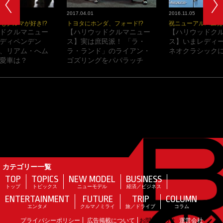
2017.04.01
2016.11.05
もクルマが好き!?
トヨタにホンダ、フォード!?
祝ニューアルバム発
ドクルマニュー
【ハリウッドクルマニュー
【ハリウッドク
ディペンデン
ス】実は庶民派！ 「ラ・
ス】いまレディ
、リアム・へム
ラ・ランド」のライアン・
ネオクラシックに
愛車は？
ゴズリングをパパラッチ
カテゴリー一覧
TOP
TOPICS
NEW MODEL
BUSINESS
トップ
トピックス
ニューモデル
経済／ビジネス
ENTERTAINMENT
FUTURE
TRIP
COLUMN
エンタメ
クルマノミライ
旅／ドライブ
コラム
プライバシーポリシー
広告掲載について
お問い合わせ
運営会社