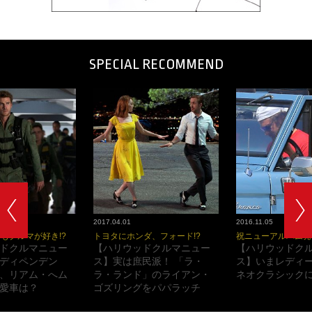
SPECIAL RECOMMEND
2017.04.01
2016.11.05
もクルマが好き!?
トヨタにホンダ、フォード!?
祝ニューアルバム発
ドクルマニュー
【ハリウッドクルマニュー
【ハリウッドク
ディペンデン
ス】実は庶民派！ 「ラ・
ス】いまレディ
、リアム・へム
ラ・ランド」のライアン・
ネオクラシックに
愛車は？
ゴズリングをパパラッチ