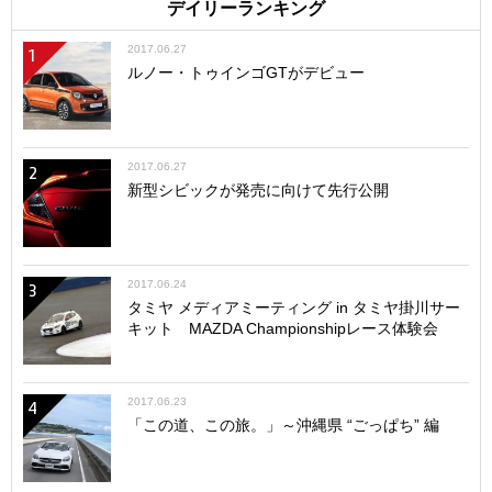
デイリーランキング
2017.06.27
1
ルノー・トゥインゴGTがデビュー
2017.06.27
2
新型シビックが発売に向けて先行公開
2017.06.24
3
タミヤ メディアミーティング in タミヤ掛川サー
キット MAZDA Championshipレース体験会
2017.06.23
4
「この道、この旅。」～沖縄県 “ごっぱち” 編