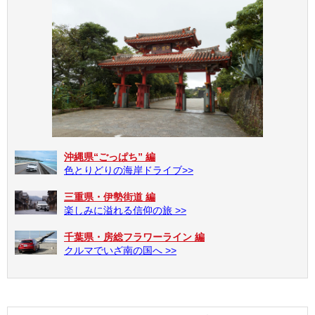
沖縄県“ごっぱち” 編
色とりどりの海岸ドライブ>>
三重県・伊勢街道 編
楽しみに溢れる信仰の旅 >>
千葉県・房総フラワーライン 編
クルマでいざ南の国へ >>