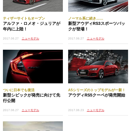
ティザーサイトもオープン
ノーマル系に続き……
アルファ・ロメオ・ジュリアが
新型アウディRS3スポーツバッ
年内に上陸！
クが登場！
2017.06.27
ニューモデル
2017.06.27
ニューモデル
ついに日本でも復活
A5シリーズのトップモデルが一新！
新型シビックが発売に向けて先
アウディRS5クーペが発売開始
行公開
2017.06.23
ニューモデル
2017.06.27
ニューモデル