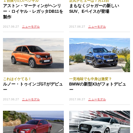
１台限りのスペシャル
正式デビューは７月13日
アストン・マーティンがヘンリ
まもなくジャガーの新しい
ー・ロイヤル・レガッタDB11を
SUV、Eペイスが登場
製作
2017.06.27
ニューモデル
2017.06.27
ニューモデル
これはイケてる！
一見地味でも中身は激変？
ルノー・トゥインゴGTがデビュ
BMWの新型X3がフォトデビュ
ー
ー
2017.06.27
ニューモデル
2017.06.27
ニューモデル