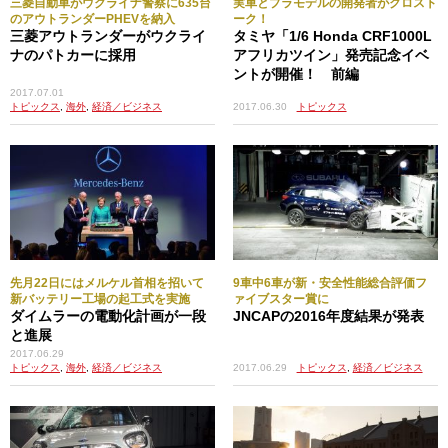
三菱自動車がウクライナ警察に635台
実車とプラモデルの開発者がクロスト
のアウトランダーPHEVを納入
ーク！
三菱アウトランダーがウクライ
タミヤ「1/6 Honda CRF1000L
ナのパトカーに採用
アフリカツイン」発売記念イベ
ントが開催！ 前編
2017.07.01
トピックス
,
海外
,
経済／ビジネス
2017.06.30
トピックス
先月22日にはメルケル首相を招いて
9車中6車が新・安全性能総合評価フ
新バッテリー工場の起工式を実施
ァイブスター賞に
ダイムラーの電動化計画が一段
JNCAPの2016年度結果が発表
と進展
2017.06.29
2017.06.29
トピックス
,
経済／ビジネス
トピックス
,
海外
,
経済／ビジネス