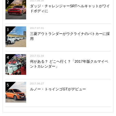
2017.06.30
2
ダッジ・チャレンジャーSRTヘルキャットがワイ
ドボディに
2017.07.01
3
三菱アウトランダーがウクライナのパトカーに採
用
2017.01.04
4
何がある？ どこへ行く？「2017年版クルマイベ
ントカレンダー」
2017.06.27
5
ルノー・トゥインゴGTがデビュー