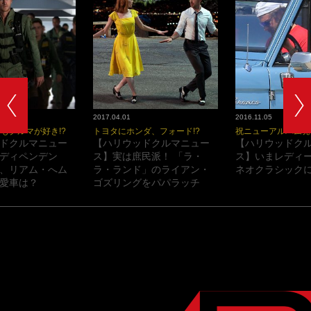
2017.04.01
2016.11.05
もクルマが好き!?
トヨタにホンダ、フォード!?
祝ニューアルバム発
ドクルマニュー
【ハリウッドクルマニュー
【ハリウッドク
ディペンデン
ス】実は庶民派！ 「ラ・
ス】いまレディ
、リアム・へム
ラ・ランド」のライアン・
ネオクラシックに
愛車は？
ゴズリングをパパラッチ