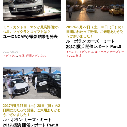
ミニ・カントリーマンが最高評価の5
2017年5月27日（土）28日（日）の2
つ星。マイクラとスイフトは？
日間にわたって開催。ご来場ありがと
ユーロNCAPが最新結果を発表
うございました！
ル・ボラン カーズ・ミート
2017 横浜 開催レポート Part.9
2017.06.28
2017.06.29
イベント
,
トピックス
,
ル・ボラン カーズミー
トピックス
,
海外
,
経済／ビジネス
ト2017横浜
2017年5月27日（土）28日（日）の2
日間にわたって開催。ご来場ありがと
うございました！
ル・ボラン カーズ・ミート
2017 横浜 開催レポート Part.8
2017.06.28