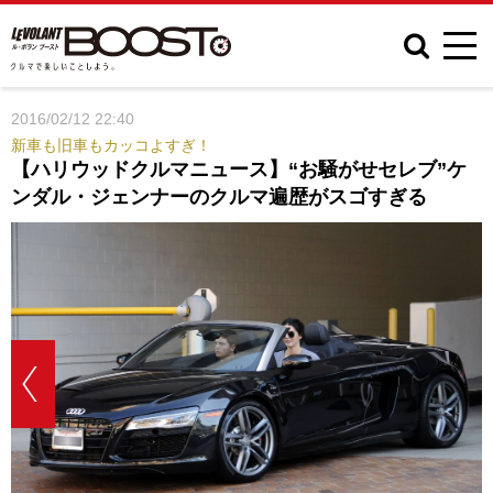
2016/02/12 22:40
新車も旧車もカッコよすぎ！
【ハリウッドクルマニュース】“お騒がせセレブ”ケ
ンダル・ジェンナーのクルマ遍歴がスゴすぎる