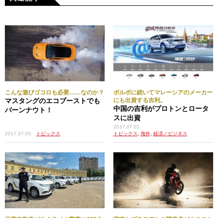
こんな遊びゴコロも必要……なのか？
ボルボに続いてマレーシアのメーカー
マスタングのエコブーストでも
にも出資する吉利。
中国の吉利がプロトンとロータ
バーンナウト！
スに出資
2017.07.01
2017.07.03
トピックス
トピックス
,
海外
,
経済／ビジネス