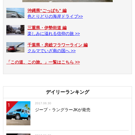
沖縄県“ごっぱち” 編
色とりどりの海岸ドライブ>>
三重県・伊勢街道 編
楽しみに溢れる信仰の旅 >>
千葉県・房総フラワーライン 編
クルマでいざ南の国へ >>
「この道、この旅。」一覧はこちら >>
デイリーランキング
2017.06.30
1
ジープ・ラングラーJKが発売