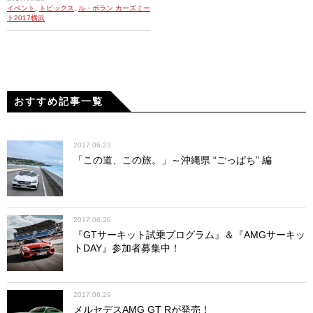
イベント
,
トピックス
,
ル・ボラン カーズミー
ト2017横浜
おすすめ記事一覧
2017.06.23
「この道、この旅。」～沖縄県 “ごっぱち” 編
2017.06.26
『GTサーキット試乗プログラム』＆『AMGサーキッ
トDAY』参加者募集中！
2017.06.29
メルセデスAMG GT Rが発売！