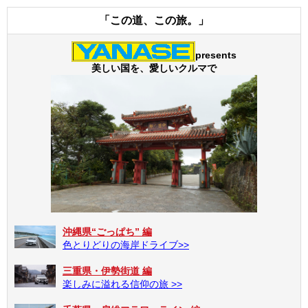
「この道、この旅。」
presents
美しい国を、愛しいクルマで
沖縄県“ごっぱち” 編
色とりどりの海岸ドライブ>>
三重県・伊勢街道 編
楽しみに溢れる信仰の旅 >>