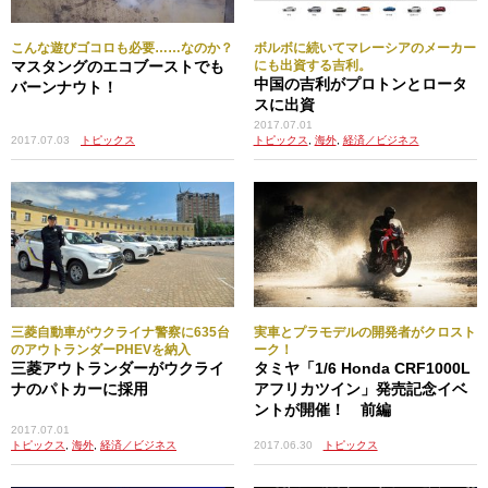
こんな遊びゴコロも必要……なのか？
ボルボに続いてマレーシアのメーカー
マスタングのエコブーストでも
にも出資する吉利。
中国の吉利がプロトンとロータ
バーンナウト！
スに出資
2017.07.01
2017.07.03
トピックス
トピックス
,
海外
,
経済／ビジネス
三菱自動車がウクライナ警察に635台
実車とプラモデルの開発者がクロスト
のアウトランダーPHEVを納入
ーク！
三菱アウトランダーがウクライ
タミヤ「1/6 Honda CRF1000L
ナのパトカーに採用
アフリカツイン」発売記念イベ
ントが開催！ 前編
2017.07.01
トピックス
,
海外
,
経済／ビジネス
2017.06.30
トピックス