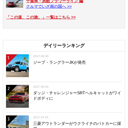
千葉県・房総フラワーライン 編
クルマでいざ南の国へ >>
「この道、この旅。」一覧はこちら >>
デイリーランキング
2017.06.30
1
ジープ・ラングラーJKが発売
2017.06.30
2
ダッジ・チャレンジャーSRTヘルキャットがワイ
ドボディに
2017.07.01
3
三菱アウトランダーがウクライナのパトカーに採