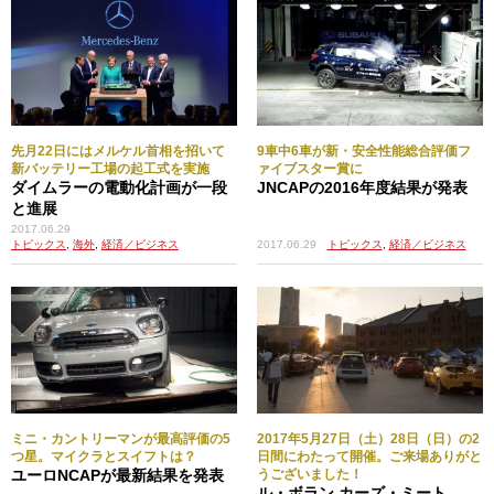
先月22日にはメルケル首相を招いて
9車中6車が新・安全性能総合評価フ
新バッテリー工場の起工式を実施
ァイブスター賞に
ダイムラーの電動化計画が一段
JNCAPの2016年度結果が発表
と進展
2017.06.29
2017.06.29
トピックス
,
経済／ビジネス
トピックス
,
海外
,
経済／ビジネス
ミニ・カントリーマンが最高評価の5
2017年5月27日（土）28日（日）の2
つ星。マイクラとスイフトは？
日間にわたって開催。ご来場ありがと
ユーロNCAPが最新結果を発表
うございました！
ル・ボラン カーズ・ミート