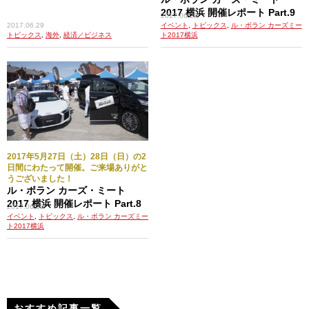
2017 横浜 開催レポート Part.9
2017.06.28
2017.06.29
イベント
,
トピックス
,
ル・ボラン カーズミー
トピックス
,
海外
,
経済／ビジネス
ト2017横浜
2017年5月27日（土）28日（日）の2
日間にわたって開催。ご来場ありがと
うございました！
ル・ボラン カーズ・ミート
2017 横浜 開催レポート Part.8
2017.06.28
イベント
,
トピックス
,
ル・ボラン カーズミー
ト2017横浜
おすすめ記事一覧