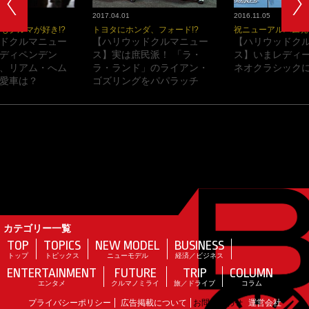
2017.04.01
2016.11.05
もクルマが好き!?
トヨタにホンダ、フォード!?
祝ニューアルバム発
ドクルマニュー
【ハリウッドクルマニュー
【ハリウッドク
ディペンデン
ス】実は庶民派！ 「ラ・
ス】いまレディ
、リアム・へム
ラ・ランド」のライアン・
ネオクラシックに
愛車は？
ゴズリングをパパラッチ
カテゴリー一覧
TOP
TOPICS
NEW MODEL
BUSINESS
トップ
トピックス
ニューモデル
経済／ビジネス
ENTERTAINMENT
FUTURE
TRIP
COLUMN
エンタメ
クルマノミライ
旅／ドライブ
コラム
プライバシーポリシー
広告掲載について
お問い合わせ
運営会社