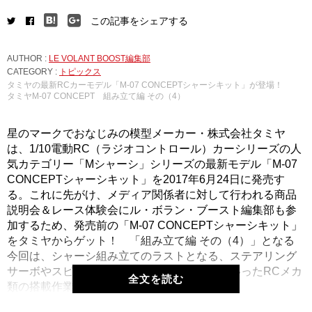
この記事をシェアする
AUTHOR :
LE VOLANT BOOST編集部
CATEGORY :
トピックス
タミヤの最新RCカーモデル「M-07 CONCEPTシャーシキット」が登場！
タミヤM-07 CONCEPT 組み立て編 その（4）
星のマークでおなじみの模型メーカー・株式会社タミヤ
は、1/10電動RC（ラジオコントロール）カーシリーズの人
気カテゴリー「Mシャーシ」シリーズの最新モデル「M-07
CONCEPTシャーシキット」を2017年6月24日に発売す
る。これに先がけ、メディア関係者に対して行われる商品
説明会＆レース体験会にル・ボラン・ブースト編集部も参
加するため、発売前の「M-07 CONCEPTシャーシキット」
をタミヤからゲット！ 「組み立て編 その（4）」となる
今回は、シャーシ組み立てのラストとなる、ステアリング
サーボやスピードコントローラー、受信機といったRCメカ
全文を読む
類の搭載作業を進めていく。