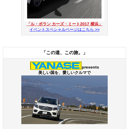
「ル・ボラン カーズ・ミート2017 横浜」
イベントスペシャルページはこちら >>
最後に、走行中のボディの振動を抑えるボディマウントス
テー（A1、A3部品）とレースで使用する発信器を搭載する
ためのトランスポンダーホルダー（B8部品）を取り付けれ
ば、シャーシの組み立て作業は完了だ！
「この道、この旅。」
走行前に動作をチェック！
presents
美しい国を、愛しいクルマで
シャーシの組み立てが終わったら、本格的走行の前に、車
がキチンと動くかどうかをテストしておこう。
充電済みの走行用バッテリーをシャーシに搭載してコネク
ターを接続したら、送信機、車体（スピードコントローラ
ー）の順番でスイッチをオン。写真のようにタイヤを浮か