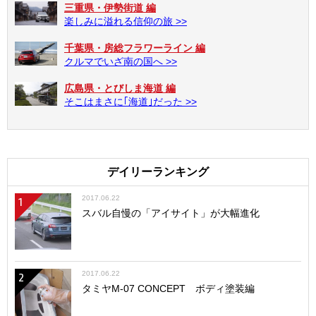
せた状態でアクセルトリガーを握り、タイヤが前進方向へ
三重県・伊勢街道 編
回転していることを確認する。また、ハンドル操作に対し
楽しみに溢れる信仰の旅 >>
て、車のステアリングが左右正しく動くかどうかもチェッ
千葉県・房総フラワーライン 編
ク。何も操作をしていないのにタイヤが回転してしまった
クルマでいざ南の国へ >>
り、ハンドル操作とステアリングが逆に動く場合などは、
送信機の「トリム」や「リバーススイッチ」を使って調整
広島県・とびしま海道 編
してやろう。
そこはまさに｢海道｣だった >>
続いては実際に走らせてのチェック。とはいえいきなり全
開走行は禁物。あくまでテスト走行なので広いスペースは
デイリーランキング
必要ないが、RCカーを走らせても安全かどうか、周囲の確
認だけは必ずしておこう。車や人の往来がある道路や、小
2017.06.22
1
さな子供がいる公園などでは思わぬ事故につながりかねな
スバル自慢の「アイサイト」が大幅進化
いので、絶対に走行はNGだ。安全な場所が見つかったら、
送信機、車体（スピードコントローラー）の順番でスイッ
チを入れ、ゆっくりと走らせてみよう。このとき送信機の
ステアリングを操作せずにRCカーがまっすぐ走るかをチェ
2017.06.22
2
ック！ 左右どちらかに曲がってしまう場合は、ステアリ
タミヤM-07 CONCEPT ボディ塗装編
ングの「トリム」つまみを少しずつ動かして、少なくとも
５メートル程度はまっすぐ走るように調整しておこう。