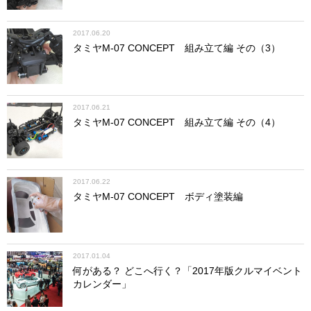
はまっていることを確認したら、４mmフランジロックナッ
トでしっかりとタイヤを固定する。これを前後それぞれ２
2017.06.20
本ずつ、合計４本分行う。
タミヤM-07 CONCEPT 組み立て編 その（3）
ウレタンバンパーの取り付け
2017.06.21
クラッシュ時のダメージを軽減する大型のウレタンバンパ
タミヤM-07 CONCEPT 組み立て編 その（4）
ーを「Mシャーシ」シリーズとしては初めて採用したM-07
CONCEPT。初心者にはうれしい装備だ。
2017.06.22
取り付けは簡単。フロントバンパーにウレタンバンパーに
タミヤM-07 CONCEPT ボディ塗装編
セットしたら、バンパーサポート（B2部品）とともに３×
８mm皿ビスで固定するだけだ。
走行用バッテリーの搭載
2017.01.04
何がある？ どこへ行く？「2017年版クルマイベント
カレンダー」