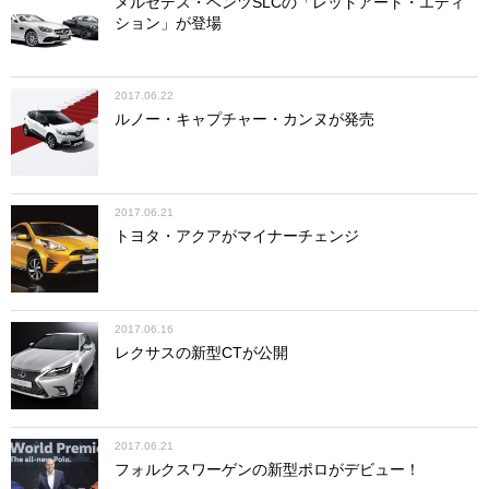
キレイにカットしておこう。
メルセデス・ベンツSLCの「レッドアート・エディ
ション」が登場
両面テープを使って受信機をシャーシ右側に固定したら、
「１」のコネクターにステアリングサーボ、「２」のコネ
2017.06.22
ルノー・キャプチャー・カンヌが発売
クターにスピードコントローラーのコードを差し込む。ア
ンテナがある受信機の場合は、アンテナポストにアンテナ
コードを通しておくのも忘れずに。
2017.06.21
トヨタ・アクアがマイナーチェンジ
スイッチのコードもじゃまにならないようナイロンバンド
でキレイに束ね、スイッチ本体を先ほど取り付けたトレー
2017.06.16
（B6部品）に両面テープで固定する。続いてモーターコー
レクサスの新型CTが公開
ドのプラスとマイナスを間違えないように差し込んだら、
こちらも走行時にタイヤなどに絡まらないよう、ナイロン
バンドでまとめて固定しておく。最後は忘れずにステアリ
ングサーボのネジをきっちり締め込んで固定すれば、RCメ
2017.06.21
カの搭載作業は完了だ。
フォルクスワーゲンの新型ポロがデビュー！