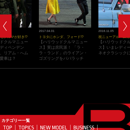
2017.04.01
2016.11.05
もクルマが好き!?
トヨタにホンダ、フォード!?
祝ニューアルバム発
ドクルマニュー
【ハリウッドクルマニュー
【ハリウッドク
ディペンデン
ス】実は庶民派！ 「ラ・
ス】いまレディ
、リアム・へム
ラ・ランド」のライアン・
ネオクラシックに
愛車は？
ゴズリングをパパラッチ
カテゴリー一覧
TOP
TOPICS
NEW MODEL
BUSINESS