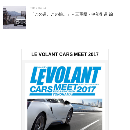
続いては走行用バッテリーをシャーシに固定するためのホ
2017.04.24
ルダーの取り付け。バッテリーポスト（A2部品）をシャー
「この道、この旅。」～三重県・伊勢街道 編
シ左右に取り付けたら、バッテリーホルダー（A4部品）を
６mmスナップピンで取り付ける。走行用バッテリーの着脱
は、この６mmスナップピンを取り外すだけで簡単にできる
ようになっている。
いよいよフィナーレ！ シャーシ完
LE VOLANT CARS MEET 2017
成！