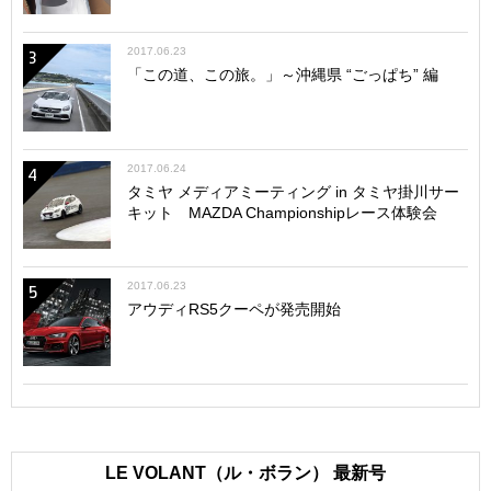
★シャーシは完成！ 次回はボディの塗装作業を進めてい
2017.06.23
3
きます！
「この道、この旅。」～沖縄県 “ごっぱち” 編
2017.06.24
4
タミヤ メディアミーティング in タミヤ掛川サー
キット MAZDA Championshipレース体験会
2017.06.23
5
アウディRS5クーペが発売開始
LE VOLANT（ル・ボラン） 最新号