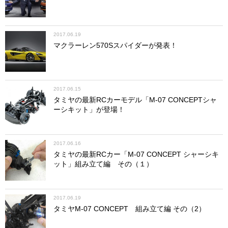
タイヤの取り付け
2017.06.19
続いてはタイヤの取り付け。今回はタミヤから完成済みの
マクラーレン570Sスパイダーが発表！
タイヤが支給されたが、通常は別売りのMシャーシ用タイ
ヤを別途購入し、キット付属のホイールに瞬間接着剤で貼
り付ける必要がある。またタイヤの内部には「インナース
ポンジ」というスポンジを取り付けるのが一般的で、これ
2017.06.15
も固さの異なるタイプが数種類が用意されており、実車の
タミヤの最新RCカーモデル「M-07 CONCEPTシャ
空気圧調整のように、その固さでグリップの微調整ができ
ーシキット」が登場！
るようになっている。
2017.06.16
タミヤの最新RCカー「M-07 CONCEPT シャーシキ
ット」組み立て編 その（１）
仮止めに使っていた６mmスナップピンをホイールアクスル
から取り外し、代わりに２×9.8mmシャフトを挿入。六角ホ
イールハブ（A5部品）の内側にある溝に２×9.8mmシャフ
2017.06.19
トがはまるように取り付けたら、今度はそのハブがホイー
タミヤM-07 CONCEPT 組み立て編 その（2）
ル内側の六角にはまるようにホイール（タイヤ）を取り付
ける。２×9.8mmシャフト、六角ハブ、ホイールがきちんと