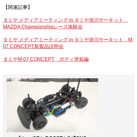
プロポの動作を確認する
【関連記事】
RCメカ類の組み付け前に、それらがきちんと動くかどうか
タミヤ メディアミーティング in タミヤ掛川サーキット
をあらかじめチェック。
MAZDA Championshipレース体験会
タミヤ メディアミーティング in タミヤ掛川サーキット M-
07 CONCEPT新製品説明会
「ファインスペック2.4G電動RCドライブセット」のパッケ
タミヤM-07 CONCEPT ボディ塗装編
ージから、送信機、受信機、ステアリングサーボ、スピー
ドコントローラーを取り出したら、まず送信機に単三電池
４本（別売）をセット。次にステアリングサーボのコード
を受信機の「１」、スピードコントローラーのコードを
「2」のコネクターにそれぞれ差し込み、前もって充電して
おいた走行用バッテリーをスピードコントローラーのコネ
クターに接続する。ステアリングサーボに付いているサー
ボホーンもこのとき取り外しておこう。
正しく接続できていることを確認したら、送信機のスイッ
チをオン！ 続いてスピードコントローラーのスイッチを