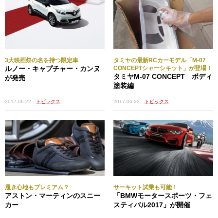
サーボのコードを受信機から一旦取り外したら、写真のよ
うにシャーシ底面にあるスリットにサーボのコードを通し
ておく。次にサーボ固定用のスペーサー（A6部品）をフロ
ント側のみに置き、サーボコードの根元がじゃまにならな
いようやや斜めにしながらステアリングサーボをセット。
3大映画祭の名を持つ限定車
タミヤの最新RCカーモデル「M-07
ルノー・キャプチャー・カンヌ
CONCEPTシャーシキット」が登場！
先ほど置いたA6部品とともに３mmワッシャーを通した３
タミヤM-07 CONCEPT ボディ
が発売
×20mmビス２本で仮止めしておく。次に後ろ側の隙間から
塗装編
サーボの下にA6部品を取り付け、前側と同じように３mm
ワッシャーを通した３×20mmビス２本でこちらも仮止め。
2017.06.22
トピックス
2017.06.22
トピックス
ここでサーボをきっちり固定してしまうと、次の作業であ
るスピードコントローラーの取り付け作業がやりづらくな
るので、サーボが少し浮かせられる状態にしておく。
アンテナポスト（B10部品）、スイッチを固定するための
履き心地もプレミアム？
サーキット試乗も可能！
トレー（B6部品）、３×105mm両ネジシャフトと５mmアジ
アストン・マーティンのスニー
「BMWモータースポーツ・フェ
ャスターで作ったステアリングタイロッドもここで取り付
カー
スティバル2017」が開催
けておこう。