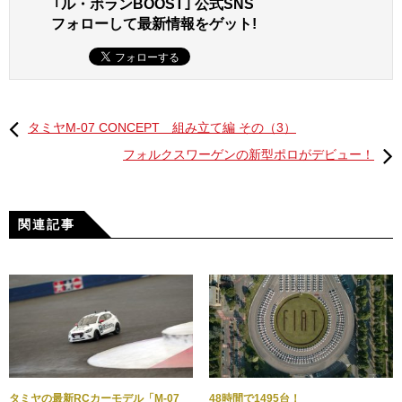
｢ル・ボランBOOST｣ 公式SNS
オンにして、送信機のハンドルを回してみよう。ハンドル
フォローして最新情報をゲット!
の動きに合わせてステアリングサーボの出力軸が左右に動
けばOK。このとき、送信機のスイッチ右横にある「トリ
ム」つまみが中心位置になっていることと、「リバースス
イッチ」が「N」（ノーマル）側になっているかも併せて確
認しておく。電源を入れたままの状態で次の作業に移ろ
タミヤM-07 CONCEPT 組み立て編 その（3）
う。
フォルクスワーゲンの新型ポロがデビュー！
サーボセイバーの取り付け
サーボセイバーとはクラッシュなどでステアリングに強い
関連記事
衝撃を受けた際、ステアリングサーボを保護するパーツ。
M-07 CONCEPTには確実な動作と高い保護力を両立する
「ハイトルクサーボセイバー」が標準で装備されている。
ここからの作業はパーツの袋詰「D」を使用。まずステアリ
タミヤの最新RCカーモデル「M-07
48時間で1495台！