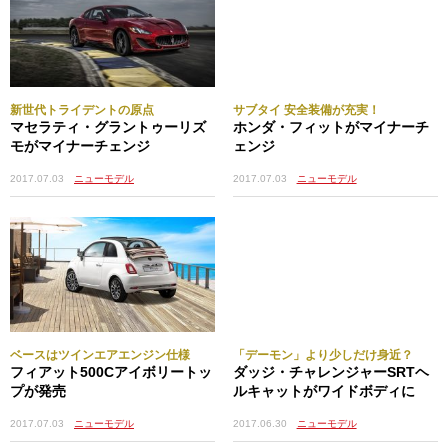
新世代トライデントの原点
サブタイ 安全装備が充実！
マセラティ・グラントゥーリズ
ホンダ・フィットがマイナーチ
モがマイナーチェンジ
ェンジ
2017.07.03
ニューモデル
2017.07.03
ニューモデル
ベースはツインエアエンジン仕様
「デーモン」より少しだけ身近？
フィアット500Cアイボリートッ
ダッジ・チャレンジャーSRTヘ
プが発売
ルキャットがワイドボディに
2017.07.03
ニューモデル
2017.06.30
ニューモデル