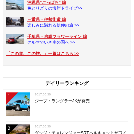
沖縄県“ごっぱち” 編
色とりどりの海岸ドライブ>>
三重県・伊勢街道 編
楽しみに溢れる信仰の旅 >>
千葉県・房総フラワーライン 編
クルマでいざ南の国へ >>
「この道、この旅。」一覧はこちら >>
デイリーランキング
2017.06.30
1
ジープ・ラングラーJKが発売
2017.06.30
2
ダッジ・チャレンジャーSRTヘルキャットがワイ