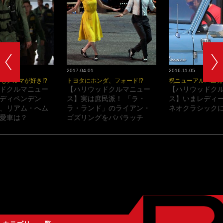
2017.04.01
2016.11.05
もクルマが好き!?
トヨタにホンダ、フォード!?
祝ニューアルバム発
ドクルマニュー
【ハリウッドクルマニュー
【ハリウッドク
ディペンデン
ス】実は庶民派！ 「ラ・
ス】いまレディ
、リアム・へム
ラ・ランド」のライアン・
ネオクラシックに
愛車は？
ゴズリングをパパラッチ