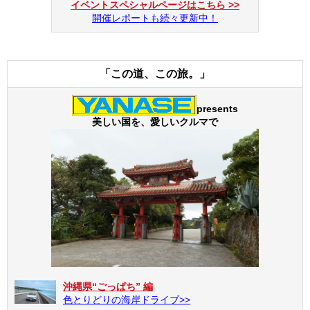
イベントスペシャルページはこちら >>
開催レポートも続々更新中！
「この道、この旅。」
presents
美しい国を、愛しいクルマで
沖縄県“ごっぱち” 編
色とりどりの海岸ドライブ>>