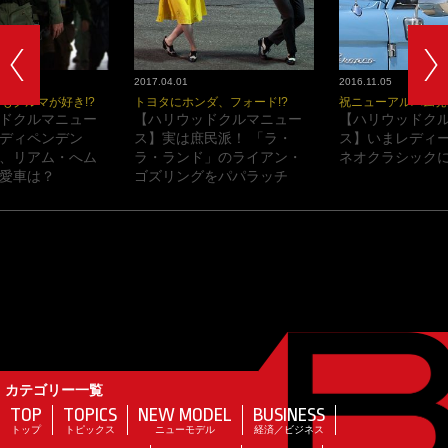
2017.04.01
2016.11.05
もクルマが好き!?
トヨタにホンダ、フォード!?
祝ニューアルバム発
ドクルマニュー
【ハリウッドクルマニュー
【ハリウッドク
ディペンデン
ス】実は庶民派！ 「ラ・
ス】いまレディ
、リアム・へム
ラ・ランド」のライアン・
ネオクラシックに
愛車は？
ゴズリングをパパラッチ
カテゴリー一覧
TOP
TOPICS
NEW MODEL
BUSINESS
トップ
トピックス
ニューモデル
経済／ビジネス