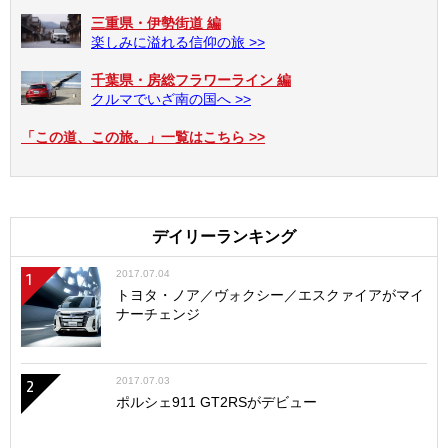
三重県・伊勢街道 編
楽しみに溢れる信仰の旅 >>
千葉県・房総フラワーライン 編
クルマでいざ南の国へ >>
「この道、この旅。」一覧はこちら >>
デイリーランキング
2017.07.04
1
トヨタ・ノア／ヴォクシー／エスクァイアがマイ
ナーチェンジ
2017.07.03
2
ポルシェ911 GT2RSがデビュー