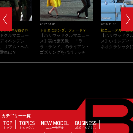
2017.04.01
2016.11.05
もクルマが好き!?
トヨタにホンダ、フォード!?
祝ニューアルバム発
ドクルマニュー
【ハリウッドクルマニュー
【ハリウッドク
ディペンデン
ス】実は庶民派！ 「ラ・
ス】いまレディ
、リアム・へム
ラ・ランド」のライアン・
ネオクラシックに
愛車は？
ゴズリングをパパラッチ
カテゴリー一覧
TOP
TOPICS
NEW MODEL
BUSINESS
トップ
トピックス
ニューモデル
経済／ビジネス