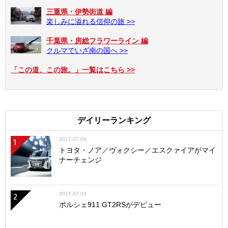
三重県・伊勢街道 編
楽しみに溢れる信仰の旅 >>
千葉県・房総フラワーライン 編
クルマでいざ南の国へ >>
「この道、この旅。」一覧はこちら >>
デイリーランキング
2017.07.04
1
トヨタ・ノア／ヴォクシー／エスクァイアがマイ
ナーチェンジ
2017.07.03
2
ポルシェ911 GT2RSがデビュー