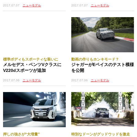
2017.07.07
ニューモデル
2017.07.07
ニューモデル
標準ボディもスポーティな装いに
動画の作りもホンキモード？
メルセデス・ベンツVクラスに
ジャガーがEペイスのテスト模様
V220dスポーツが追加
を公開
2017.07.06
ニューモデル
2017.07.06
ニューモデル
押しの強さが“大増量”
特別なドーンがグッドウッドを激走