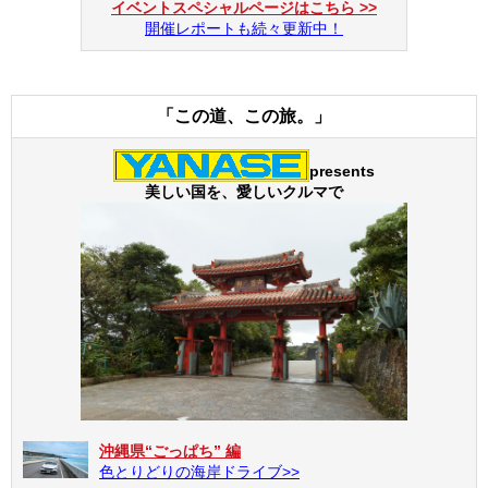
イベントスペシャルページはこちら >>
開催レポートも続々更新中！
「この道、この旅。」
presents
美しい国を、愛しいクルマで
沖縄県“ごっぱち” 編
色とりどりの海岸ドライブ>>