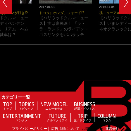
2017.04.01
2016.11.05
もクルマが好き!?
トヨタにホンダ、フォード!?
祝ニューアルバム発
ドクルマニュー
【ハリウッドクルマニュー
【ハリウッドク
ディペンデン
ス】実は庶民派！ 「ラ・
ス】いまレディ
、リアム・へム
ラ・ランド」のライアン・
ネオクラシックに
愛車は？
ゴズリングをパパラッチ
カテゴリー一覧
TOP
TOPICS
NEW MODEL
BUSINESS
トップ
トピックス
ニューモデル
経済／ビジネス
ENTERTAINMENT
FUTURE
TRIP
COLUMN
エンタメ
クルマノミライ
旅／ドライブ
コラム
プライバシーポリシー
広告掲載について
お問い合わせ
運営会社