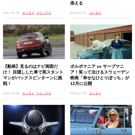
添える
2017.01.16
エンタメ
,
トピックス
2016.12.12
エンタメ
【動画】見るのはナビ画面だ
ボルボマニア vs サーブマニ
け！ 目隠しした車で英スタント
ア！笑って泣けるスウェーデン
マンがバックスピンターンに挑
映画「幸せなひとりぼっち」が
戦！
12月に公開
2016.12.08
エンタメ
,
トピックス
2016.11.28
エンタメ