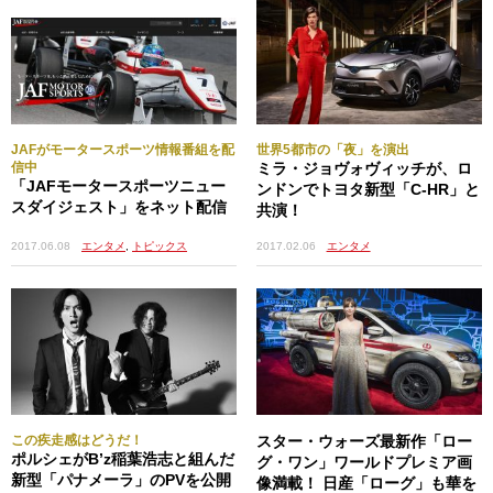
JAFがモータースポーツ情報番組を配
世界5都市の「夜」を演出
信中
ミラ・ジョヴォヴィッチが、ロ
「JAFモータースポーツニュー
ンドンでトヨタ新型「C-HR」と
スダイジェスト」をネット配信
共演！
2017.06.08
エンタメ
,
トピックス
2017.02.06
エンタメ
この疾走感はどうだ！
スター・ウォーズ最新作「ロー
ポルシェがB’z稲葉浩志と組んだ
グ・ワン」ワールドプレミア画
新型「パナメーラ」のPVを公開
像満載！ 日産「ローグ」も華を