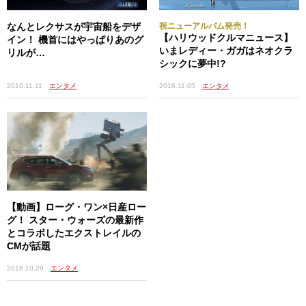
なんとレクサスが宇宙船をデザ
祝ニューアルバム発売！
【ハリウッドクルマニュース】
イン！ 機首にはやっぱりあのグ
いまレディー・ガガはネオクラ
リルが…
シックに夢中!?
2016.11.11
エンタメ
2016.11.05
エンタメ
【動画】ローグ・ワン×日産ロー
グ！ スター・ウォーズの最新作
とコラボしたエクストレイルの
CMが話題
2016.10.29
エンタメ