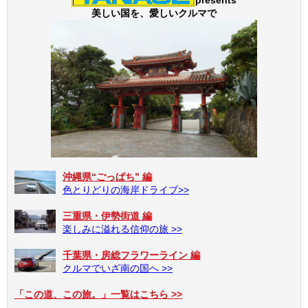
presents
美しい国を、愛しいクルマで
沖縄県“ごっぱち” 編
色とりどりの海岸ドライブ>>
三重県・伊勢街道 編
楽しみに溢れる信仰の旅 >>
千葉県・房総フラワーライン 編
クルマでいざ南の国へ >>
「この道、この旅。」一覧はこちら >>