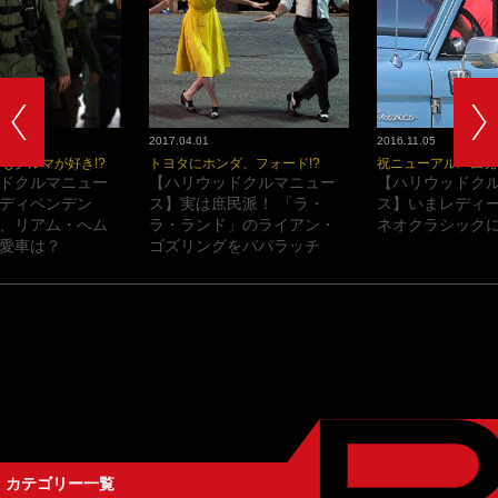
2017.04.01
2016.11.05
もクルマが好き!?
トヨタにホンダ、フォード!?
祝ニューアルバム発
ドクルマニュー
【ハリウッドクルマニュー
【ハリウッドク
ディペンデン
ス】実は庶民派！ 「ラ・
ス】いまレディ
、リアム・へム
ラ・ランド」のライアン・
ネオクラシックに
愛車は？
ゴズリングをパパラッチ
カテゴリー一覧