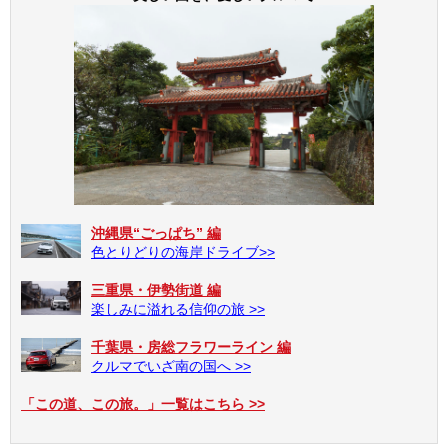
沖縄県“ごっぱち” 編
色とりどりの海岸ドライブ>>
三重県・伊勢街道 編
楽しみに溢れる信仰の旅 >>
千葉県・房総フラワーライン 編
クルマでいざ南の国へ >>
「この道、この旅。」一覧はこちら >>