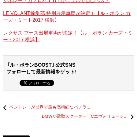
る見通しだ。
シボレー・カマロZL1 1LEがニュルで自己ベスト
LE VOLANT編集部 特別展示車両が決定！【ル・ボラン カ
ーズ・ミート2017 横浜】
レクサス・インターナショナルの澤良宏エグゼクティブバ
イスプレジデントは、次のようにコメントしている。
レクサス ブース出展車両が決定！【ル・ボラン カーズ・ミ
ート2017 横浜】
「初代LSは高級車の新たな基準として、ラグジュアリーの
概念を再定義するモデルとなるべく生まれました。この思
いは、現在のレクサスブランドやモデルラインナップに継
承されています。環境に配慮し、優れたパフォーマンスを
｢ル・ボランBOOST｣ 公式SNS
求めるインドのお客様に、想像を超える驚きと感動を提供
フォローして最新情報をゲット!
できるよう、努力してまいります」。
専売店は、ニューデリー、グルガオン、ムンバイ、ベンガ
ルールの4都市に開設。また、チャンディーガル、ハイデラ
バード、チェンナイ、コーチには、アフターサービス用の
ベントレーが世界で最も高精細なパノラ...
専門施設を設置する。専任のセールスマネージャーが販売
を担当するとともに、24時間365日対応のカスタマーコー
BMWが電動スクーター「Cエヴォリューシ...
ルセンターを設け、カスタマーに質の高いサービスを提供
していく。