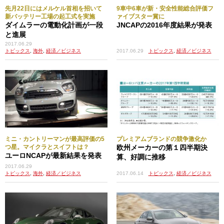
先月22日にはメルケル首相を招いて
9車中6車が新・安全性能総合評価フ
新バッテリー工場の起工式を実施
ァイブスター賞に
ダイムラーの電動化計画が一段
JNCAPの2016年度結果が発表
と進展
2017.06.29
2017.06.29
トピックス
,
経済／ビジネス
トピックス
,
海外
,
経済／ビジネス
ミニ・カントリーマンが最高評価の5
プレミアムブランドの競争激化か
つ星。マイクラとスイフトは？
欧州メーカーの第１四半期決
ユーロNCAPが最新結果を発表
算、好調に推移
2017.06.29
トピックス
,
海外
,
経済／ビジネス
2017.06.14
トピックス
,
経済／ビジネス