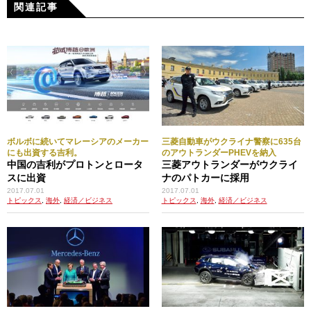
関連記事
ボルボに続いてマレーシアのメーカー
三菱自動車がウクライナ警察に635台
にも出資する吉利。
のアウトランダーPHEVを納入
中国の吉利がプロトンとロータ
三菱アウトランダーがウクライ
スに出資
ナのパトカーに採用
2017.07.01
2017.07.01
トピックス
,
海外
,
経済／ビジネス
トピックス
,
海外
,
経済／ビジネス