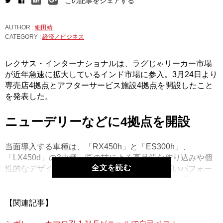
この記事をシェアする
AUTHOR :
細田靖
CATEGORY :
経済／ビジネス
レクサス・インターナショナルは、ラグじゃリーカー市場
が近年急速に拡大しているインド市場に参入。3月24日より
専売店4拠点とアフターサービス施設4拠点を開設したこと
を発表した。
ニューデリーなどに4拠点を開設
当面導入する車種は、「RX450h」と「ES300h」、
「LX450d」の3車種。匠の技による高品質な作り込みや個
全文を読む
性的なデザインとともに、優れた環境性能と高いパフォー
マンスを兼ね備えるハイブリッドモデルを中心に導入す
る。日本ブランドならではの“おもてなし”を提供すること
で、インドのカスタマーの期待に応えていくとのこと。さ
【関連記事】
らに2018年にはフラッグシップサルーンの「LS」を発売す