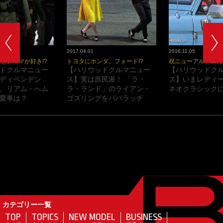
2017.04.01
2016.11.05
もクルマが好き!?
トヨタにホンダ、フォード!?
祝ニューアルバム発
ドクルマニュー
【ハリウッドクルマニュー
【ハリウッドク
ディペンデン
ス】実は庶民派！ 「ラ・
ス】いまレディ
、リアム・へム
ラ・ランド」のライアン・
ネオクラシックに
愛車は？
ゴズリングをパパラッチ
カテゴリー一覧
TOP
TOPICS
NEW MODEL
BUSINESS