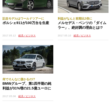
記念モデルはワールドツアーに
利益がなんと前期比2倍に
ポルシェ911が100万台を生産
メルセデス・ベンツの「ダイム
ラー」、絶好調の理由とは!?
2017.05.12
経済／ビジネス
2017.05.10
経済／ビジネス
何でそんなに儲かるの!?
BMWグループ、第1四半期の純
利益が31%増の21.5億ユーロに
2017.05.08
経済／ビジネス