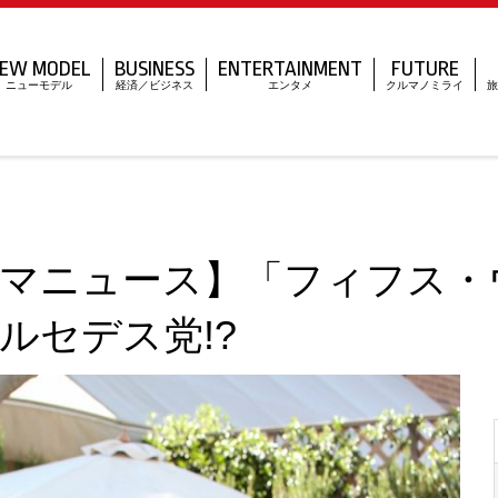
EW MODEL
BUSINESS
ENTERTAINMENT
FUTURE
ニューモデル
経済／ビジネス
エンタメ
クルマノミライ
旅
マニュース】「フィフス・
ルセデス党!?