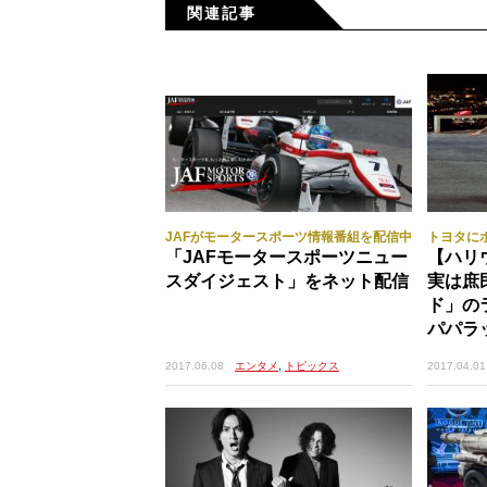
関連記事
JAFがモータースポーツ情報番組を配信中
トヨタに
「JAFモータースポーツニュー
【ハリ
スダイジェスト」をネット配信
実は庶
ド」の
パパラ
2017.06.08
エンタメ
,
トピックス
2017.04.01