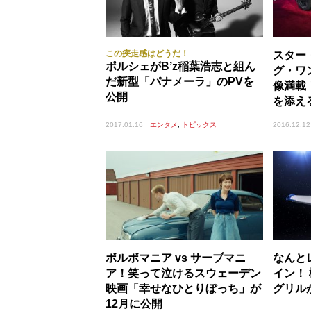
この疾走感はどうだ！
スター
ポルシェがB’z稲葉浩志と組ん
グ・ワ
だ新型「パナメーラ」のPVを
像満載
公開
を添え
2017.01.16
エンタメ
,
トピックス
2016.12.12
ボルボマニア vs サーブマニ
なんと
ア！笑って泣けるスウェーデン
イン！
映画「幸せなひとりぼっち」が
グリル
12月に公開