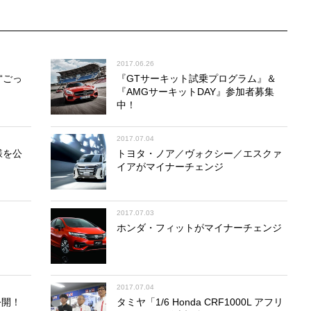
2017.06.26
“ごっ
『GTサーキット試乗プログラム』＆
『AMGサーキットDAY』参加者募集
中！
2017.07.04
様を公
トヨタ・ノア／ヴォクシー／エスクァ
イアがマイナーチェンジ
2017.07.03
ホンダ・フィットがマイナーチェンジ
2017.07.04
公開！
タミヤ「1/6 Honda CRF1000L アフリ