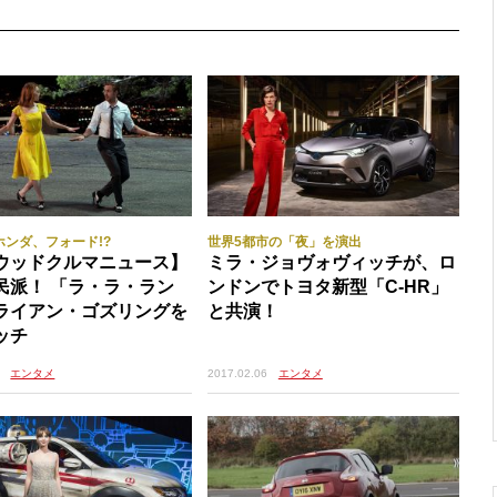
ホンダ、フォード!?
世界5都市の「夜」を演出
ウッドクルマニュース】
ミラ・ジョヴォヴィッチが、ロ
民派！ 「ラ・ラ・ラン
ンドンでトヨタ新型「C-HR」
ライアン・ゴズリングを
と共演！
ッチ
2017.02.06
エンタメ
エンタメ