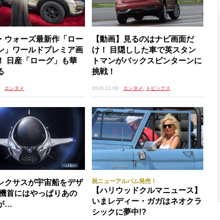
・ウォーズ最新作「ロー
【動画】見るのはナビ画面だ
ン」ワールドプレミア画
け！ 目隠しした車で英スタン
！ 日産「ローグ」も華
トマンがバックスピンターンに
る
挑戦！
エンタメ
2016.12.08
エンタメ
,
トピックス
祝ニューアルバム発売！
レクサスが宇宙船をデザ
【ハリウッドクルマニュース】
 機首にはやっぱりあの
いまレディー・ガガはネオクラ
が…
シックに夢中!?