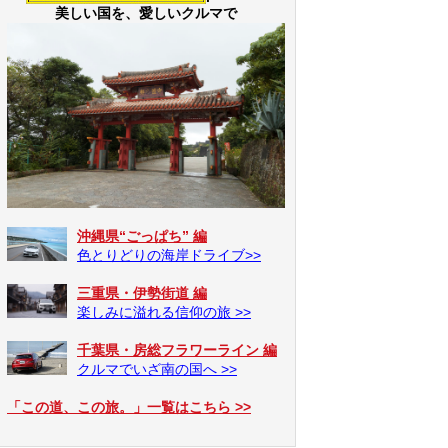
美しい国を、愛しいクルマで
沖縄県“ごっぱち” 編
色とりどりの海岸ドライブ>>
三重県・伊勢街道 編
楽しみに溢れる信仰の旅 >>
千葉県・房総フラワーライン 編
クルマでいざ南の国へ >>
「この道、この旅。」一覧はこちら >>