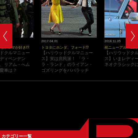
2017.04.01
2016.11.05
もクルマが好き!?
トヨタにホンダ、フォード!?
祝ニューアルバム発
ドクルマニュー
【ハリウッドクルマニュー
【ハリウッドク
ディペンデン
ス】実は庶民派！ 「ラ・
ス】いまレディ
、リアム・へム
ラ・ランド」のライアン・
ネオクラシックに
愛車は？
ゴズリングをパパラッチ
カテゴリー一覧