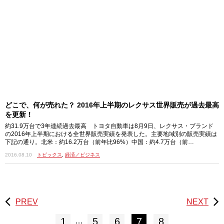
どこで、何が売れた？ 2016年上半期のレクサス世界販売が過去最高
を更新！
約31.9万台で3年連続過去最高 トヨタ自動車は8月9日、レクサス・ブランド
の2016年上半期における全世界販売実績を発表した。主要地域別の販売実績は
下記の通り。北米：約16.2万台（前年比96%）中国：約4.7万台（前…
2016.08.10
トピックス
,
経済／ビジネス
PREV
NEXT
1
5
6
7
8
…