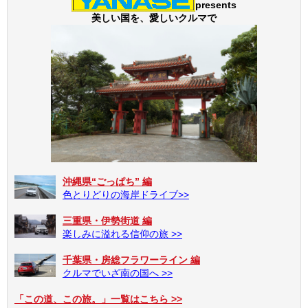
presents
美しい国を、愛しいクルマで
沖縄県“ごっぱち” 編
色とりどりの海岸ドライブ>>
三重県・伊勢街道 編
楽しみに溢れる信仰の旅 >>
千葉県・房総フラワーライン 編
クルマでいざ南の国へ >>
「この道、この旅。」一覧はこちら >>