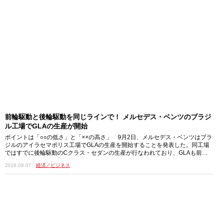
前輪駆動と後輪駆動を同じラインで！ メルセデス・ベンツのブラジ
ル工場でGLAの生産が開始
ポイントは「○○の低さ」と「××の高さ」 9月2日、メルセデス・ベンツはブラ
ジルのアイラセマポリス工場でGLAの生産を開始することを発表した。同工場
ではすでに後輪駆動のCクラス・セダンの生産が行なわれており、GLAも前
輪…
2016.09.07
経済／ビジネス