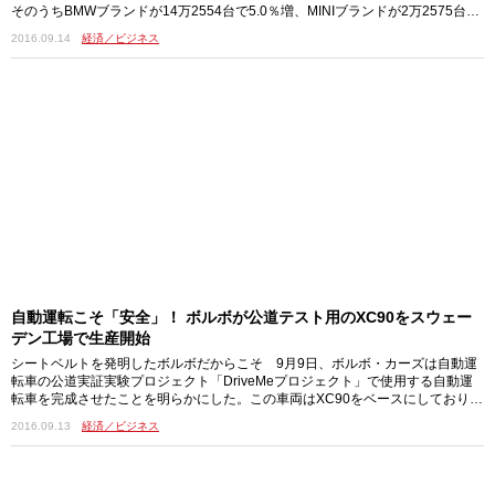
そのうちBMWブランドが14万2554台で5.0％増、MINIブランドが2万2575台で
10.3％増を記録。年初からの通算は150万8659台で5.5％増となっている。 中
2016.09.14
経済／ビジネス
でも伸び率が高いのはSUVのXシリーズで、X1は1万6612台で前年同月比はほ
ぼ倍増、X3は1万2663台で29.7％増、X4は4118台で10.6％増、X5は1万2321
台で9.9％増と大幅…
自動運転こそ「安全」！ ボルボが公道テスト用のXC90をスウェー
デン工場で生産開始
シートベルトを発明したボルボだからこそ 9月9日、ボルボ・カーズは自動運
転車の公道実証実験プロジェクト「DriveMeプロジェクト」で使用する自動運
転車を完成させたことを明らかにした。この車両はXC90をベースにしており、
スウェーデン・イェーテボリの一般ユーザーに提供され公道での走行実験を行
2016.09.13
経済／ビジネス
なうことになる。 ボルボは現在、90シリーズのモデルにレベル2の半自動運
転機能を備えた「パイロットアシスト」を搭載。これは穏やかなステアリング
操作によって運転をアシストする機能で、車速130km/hまでであれば前走車が
いなくても…