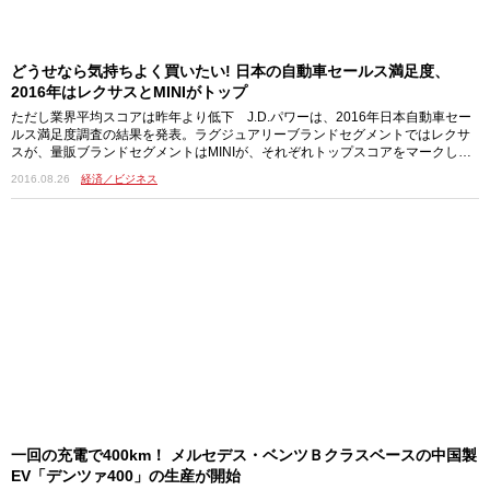
どうせなら気持ちよく買いたい! 日本の自動車セールス満足度、
2016年はレクサスとMINIがトップ
ただし業界平均スコアは昨年より低下 J.D.パワーは、2016年日本自動車セー
ルス満足度調査の結果を発表。ラグジュアリーブランドセグメントではレクサ
スが、量販ブランドセグメントはMINIが、それぞれトップスコアをマークし
た。 今年で15回目を数えるこの調査は、新車購入時の販売店の対応に関する
2016.08.26
経済／ビジネス
顧客の総合的な評価を、セールス担当者、契約・価格、店舗施設、納車という4
つの要素に基づいて算出。これらの要素における複数の詳細事項に対する評価
をもとに総合満足度（1000点満点）をはじき出しているもの。 調査の対象
は、新車購入後…
一回の充電で400km！ メルセデス・ベンツＢクラスベースの中国製
EV「デンツァ400」の生産が開始