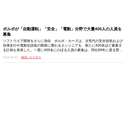
ボルボが「自動運転」「安全」「電動」分野で大量400人の人員を
募集
ソフトウエア開発をさらに強化 ボルボ・カーズは、次世代の安全技術および
自律走行や電動化技術の開発に携わるエンジニアを、新たに400名ほど募集す
る計画を発表した。一度に400名にのぼる人員の募集は、同社89年に渡る歴史
の中…
2016.08.31
経済／ビジネス