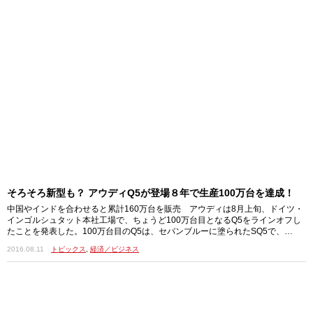
そろそろ新型も？ アウディQ5が登場８年で生産100万台を達成！
中国やインドを合わせると累計160万台を販売 アウディは8月上旬、ドイツ・
インゴルシュタット本社工場で、ちょうど100万台目となるQ5をラインオフし
たことを発表した。100万台目のQ5は、セパンブルーに塗られたSQ5で、…
2016.08.11
トピックス
,
経済／ビジネス