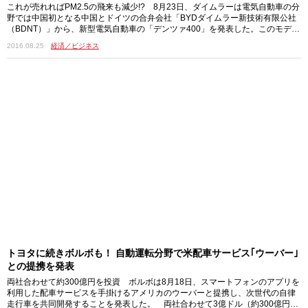
これが売れればPM2.5の飛来も減少!? 8月23日、ダイムラーは電気自動車の分
野では中国初となる中国とドイツの合弁会社「BYDダイムラー新技術有限公社
（BDNT）」から、新型電気自動車の「デンツァ400」を発表した。このモデル
は中国市場専用車として開発され、生産は中国の深センで行なわれる。 BDN
2016.08.25
経済／ビジネス
Tでは2014年に47.5kWhのバッテリーを搭載したデンツァの第一世代モデルを
中国市場に投入しており、2015年には約3000台を販売。ニューモデルのデンツ
ァ400はバッテリー容量を62kWhに増強し、400kmの航続
トヨタに続きボルボも！ 自動運転分野で米配車サービス｢ウーバー｣
との提携を発表
両社合わせて約300億円を投資 ボルボは8月18日、スマートフォンのアプリを
利用した配車サービスを手掛けるアメリカのウーバーと提携し、次世代の自律
走行車を共同開発することを発表した。 両社合わせて3億ドル（約300億円）