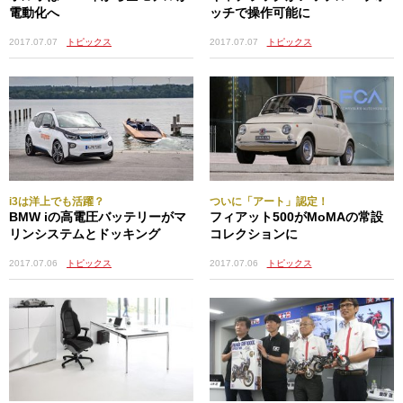
電動化へ
ッチで操作可能に
2017.07.07
トピックス
2017.07.07
トピックス
i3は洋上でも活躍？
ついに「アート」認定！
BMW iの高電圧バッテリーがマ
フィアット500がMoMAの常設
リンシステムとドッキング
コレクションに
2017.07.06
トピックス
2017.07.06
トピックス