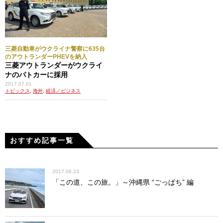
三菱自動車がウクライナ警察に635台
のアウトランダーPHEVを納入
三菱アウトランダーがウクライ
ナのパトカーに採用
2017.07.01
トピックス
,
海外
,
経済／ビジネス
おすすめ記事一覧
2017.06.23
「この道、この旅。」～沖縄県 “ごっぱち” 編