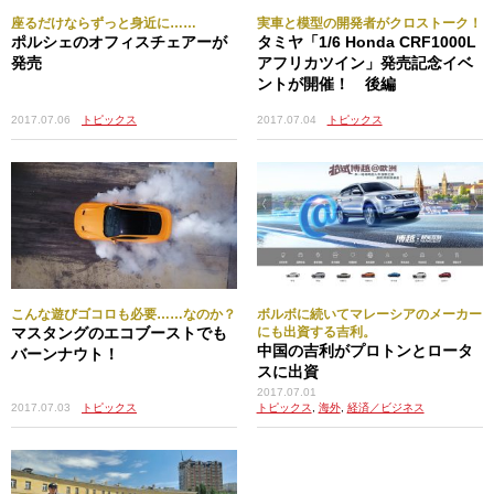
座るだけならずっと身近に……
実車と模型の開発者がクロストーク！
ポルシェのオフィスチェアーが
タミヤ「1/6 Honda CRF1000L
発売
アフリカツイン」発売記念イベ
ントが開催！ 後編
2017.07.06
トピックス
2017.07.04
トピックス
こんな遊びゴコロも必要……なのか？
ボルボに続いてマレーシアのメーカー
マスタングのエコブーストでも
にも出資する吉利。
中国の吉利がプロトンとロータ
バーンナウト！
スに出資
2017.07.01
2017.07.03
トピックス
トピックス
,
海外
,
経済／ビジネス