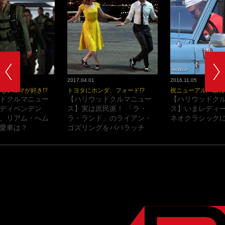
2017.04.01
2016.11.05
もクルマが好き!?
トヨタにホンダ、フォード!?
祝ニューアルバム発
ドクルマニュー
【ハリウッドクルマニュー
【ハリウッドク
ディペンデン
ス】実は庶民派！ 「ラ・
ス】いまレディ
、リアム・へム
ラ・ランド」のライアン・
ネオクラシックに
愛車は？
ゴズリングをパパラッチ