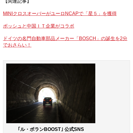
【関連記事】
車周辺の視界を感知できる高度な車載カメラ。すでに実用
化されているレーダーやカメラにイメージセンサーを組み
MINIクロスオーバーがユーロNCAPで「星５」を獲得
合わせることにより、暗い場所から明るい場所への急激な
視界の変化などで効果をもたらす。
ボッシュと中国ＩＴ企業がコラボ
ドイツの名門自動車部品メーカー「BOSCH」の誕生を2分
でおさらい！
現在、実用化されているレーダーやカメラは、視界の明る
さの急激な変化などでの感知に課題を残している。この課
題を解決するのが彼らの取り組むイメージセンサー付きの
車載カメラなのだ。この新しい技術は、ボッシュの持つ自
動車部品としてのノウハウに、ソニー・セミコンダクタ
ー・ソリューションズの持つイメージセンサー技術を組み
合わせることで、自動運転技術のさらなる安全性の向上が
期待できる。
Hazards of driving during a tropical storm extreme caution is needed
｢ル・ボランBOOST｣ 公式SNS