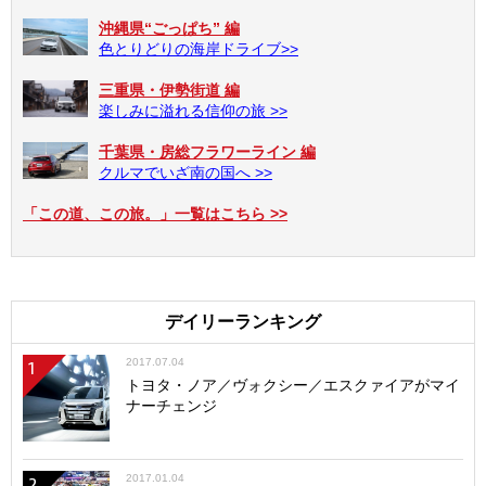
沖縄県“ごっぱち” 編
色とりどりの海岸ドライブ>>
三重県・伊勢街道 編
楽しみに溢れる信仰の旅 >>
千葉県・房総フラワーライン 編
クルマでいざ南の国へ >>
「この道、この旅。」一覧はこちら >>
デイリーランキング
2017.07.04
1
トヨタ・ノア／ヴォクシー／エスクァイアがマイ
ナーチェンジ
2017.01.04
2