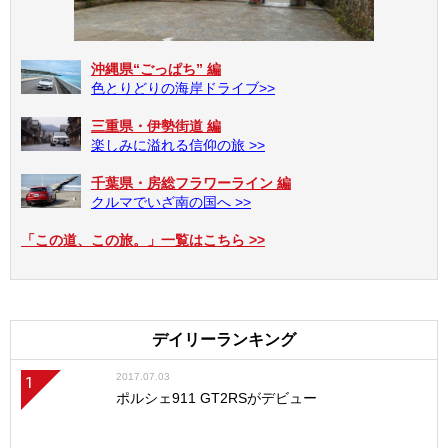
沖縄県“ごっぱち” 編
色とりどりの海岸ドライブ>>
三重県・伊勢街道 編
楽しみに溢れる信仰の旅 >>
千葉県・房総フラワーライン 編
クルマでいざ南の国へ >>
「この道、この旅。」一覧はこちら >>
デイリーランキング
2017.07.03
1
ポルシェ911 GT2RSがデビュー