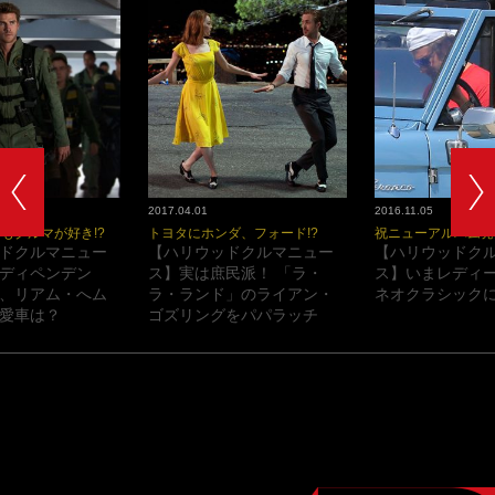
2017.04.01
2016.11.05
もクルマが好き!?
トヨタにホンダ、フォード!?
祝ニューアルバム発
ドクルマニュー
【ハリウッドクルマニュー
【ハリウッドク
ディペンデン
ス】実は庶民派！ 「ラ・
ス】いまレディ
、リアム・へム
ラ・ランド」のライアン・
ネオクラシックに
愛車は？
ゴズリングをパパラッチ