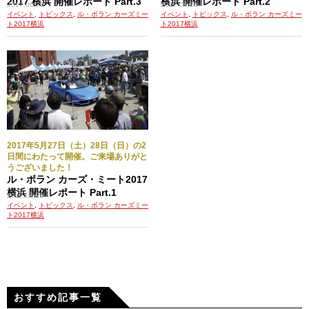
2017 横浜 開催レポート Part.3
横浜 開催レポート Part.2
2017.06.26
2017.06.26
イベント
,
トピックス
,
ル・ボラン カーズミー
イベント
,
トピックス
,
ル・ボラン カーズミー
ト2017横浜
ト2017横浜
2017年5月27日（土）28日（日）の2
日間にわたって開催。ご来場ありがと
うございました！
ル・ボラン カーズ・ミート2017
横浜 開催レポート Part.1
2017.06.26
イベント
,
トピックス
,
ル・ボラン カーズミー
ト2017横浜
おすすめ記事一覧