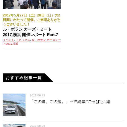
2017年5月27日（土）28日（日）の2
日間にわたって開催。ご来場ありがと
うございました！
ル・ボラン カーズ・ミート
2017 横浜 開催レポート Part.7
2017.06.28
イベント
,
トピックス
,
ル・ボラン カーズミー
ト2017横浜
おすすめ記事一覧
2017.06.23
「この道、この旅。」～沖縄県 “ごっぱち” 編
2017.06.26