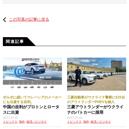
この写真の記事に戻る
関連記事
ボルボに続いてマレーシアのメーカー
三菱自動車がウクライナ警察に635台
にも出資する吉利。
のアウトランダーPHEVを納入
中国の吉利がプロトンとロータ
三菱アウトランダーがウクライ
スに出資
ナのパトカーに採用
2017.07.01
2017.07.01
トピックス
,
海外
,
経済／ビジネス
トピックス
,
海外
,
経済／ビジネス