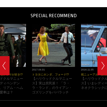
SPECIAL RECOMMEND
2017.04.01
2016.11.05
もクルマが好き!?
トヨタにホンダ、フォード!?
祝ニューアルバム発
ドクルマニュー
【ハリウッドクルマニュー
【ハリウッドク
ディペンデン
ス】実は庶民派！ 「ラ・
ス】いまレディ
、リアム・へム
ラ・ランド」のライアン・
ネオクラシックに
愛車は？
ゴズリングをパパラッチ