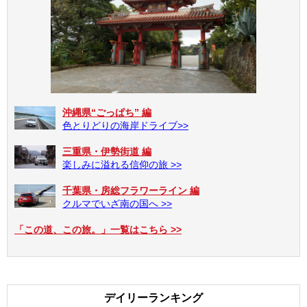
沖縄県“ごっぱち” 編
色とりどりの海岸ドライブ>>
三重県・伊勢街道 編
楽しみに溢れる信仰の旅 >>
千葉県・房総フラワーライン 編
クルマでいざ南の国へ >>
「この道、この旅。」一覧はこちら >>
デイリーランキング