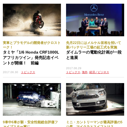
実車とプラモデルの開発者がクロスト
先月22日にはメルケル首相を招いて
ーク！
新バッテリー工場の起工式を実施
タミヤ「1/6 Honda CRF1000L
ダイムラーの電動化計画が一段
アフリカツイン」発売記念イベ
と進展
ントが開催！ 前編
2017.06.29
トピックス
,
海外
,
経済／ビジネス
2017.06.30
トピックス
9車中6車が新・安全性能総合評価フ
ミニ・カントリーマンが最高評価の5
ァイブスター賞に
つ星。マイクラとスイフトは？