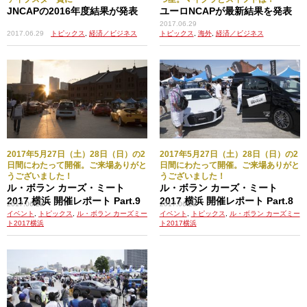
JNCAPの2016年度結果が発表
ユーロNCAPが最新結果を発表
2017.06.29
2017.06.29
トピックス
,
経済／ビジネス
トピックス
,
海外
,
経済／ビジネス
2017年5月27日（土）28日（日）の2
2017年5月27日（土）28日（日）の2
日間にわたって開催。ご来場ありがと
日間にわたって開催。ご来場ありがと
うございました！
うございました！
ル・ボラン カーズ・ミート
ル・ボラン カーズ・ミート
2017 横浜 開催レポート Part.9
2017 横浜 開催レポート Part.8
2017.06.28
2017.06.28
イベント
,
トピックス
,
ル・ボラン カーズミー
イベント
,
トピックス
,
ル・ボラン カーズミー
ト2017横浜
ト2017横浜