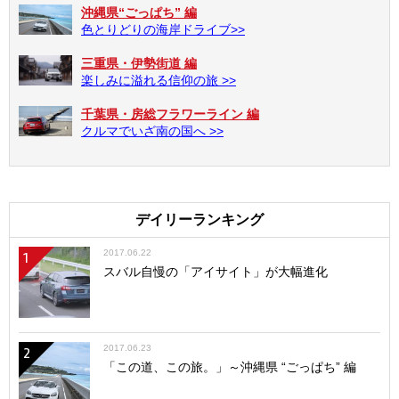
沖縄県“ごっぱち” 編
色とりどりの海岸ドライブ>>
三重県・伊勢街道 編
楽しみに溢れる信仰の旅 >>
千葉県・房総フラワーライン 編
クルマでいざ南の国へ >>
デイリーランキング
2017.06.22
1
スバル自慢の「アイサイト」が大幅進化
2017.06.23
2
「この道、この旅。」～沖縄県 “ごっぱち” 編