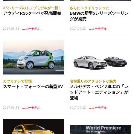
A5シリーズのトップモデルが一新！
さらにスタイリッシュに！
アウディRS5クーペが発売開始
BMWの新型5シリーズツーリン
グが発売
2017.06.23
ニューモデル
2017.06.23
ニューモデル
カブリオレで登場
名前通りのアクセントが魅力
スマート・フォーツーの新型EV
メルセデス・ベンツSLCの「レ
ッドアート・エディション」が
登場
2017.06.23
ニューモデル
2017.06.22
ニューモデル