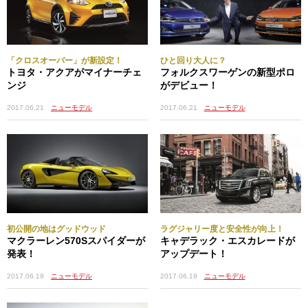
「クロスオーバー」が新設定！
ひと回り大人に？
トヨタ・アクアがマイナーチェ
フォルクスワーゲンの新型ポロ
ンジ
がデビュー！
2017.06.21
ニューモデル
2017.06.21
ニューモデル
初公開の地はグッドウッド
ラグジャリー度と安全性が向上！
マクラーレン570Sスパイダーが
キャデラック・エスカレードが
発表！
アップデート！
2017.06.19
ニューモデル
2017.06.19
ニューモデル