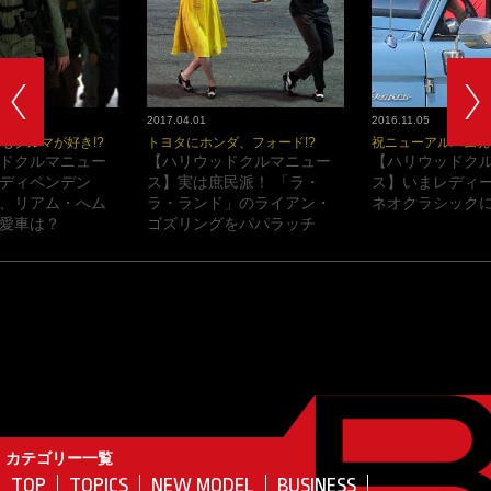
2017.04.01
2016.11.05
もクルマが好き!?
トヨタにホンダ、フォード!?
祝ニューアルバム発
ドクルマニュー
【ハリウッドクルマニュー
【ハリウッドク
ディペンデン
ス】実は庶民派！ 「ラ・
ス】いまレディ
、リアム・へム
ラ・ランド」のライアン・
ネオクラシックに
愛車は？
ゴズリングをパパラッチ
カテゴリー一覧
TOP
TOPICS
NEW MODEL
BUSINESS