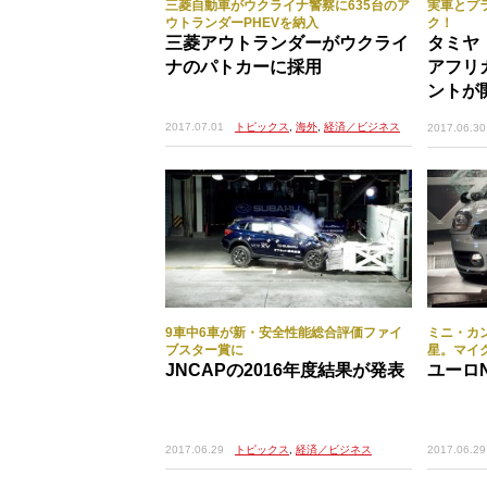
三菱自動車がウクライナ警察に635台のア
実車とプ
ウトランダーPHEVを納入
ク！
三菱アウトランダーがウクライ
タミヤ「1
ナのパトカーに採用
アフリ
ントが
2017.07.01
トピックス
,
海外
,
経済／ビジネス
2017.06.30
9車中6車が新・安全性能総合評価ファイ
ミニ・カ
ブスター賞に
星。マイ
JNCAPの2016年度結果が発表
ユーロ
2017.06.29
トピックス
,
経済／ビジネス
2017.06.29