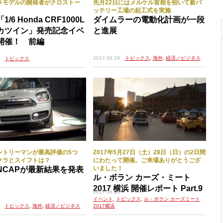
ラモデルの開発者がクロストー
先月22日にはメルケル首相を招いて新バ
ッテリー工場の起工式を実施
/6 Honda CRF1000L
ダイムラーの電動化計画が一段
カツイン」発売記念イベ
と進展
開催！ 前編
2017.06.29
トピックス
,
海外
,
経済／ビジネス
トピックス
ントリーマンが最高評価の5つ
2017年5月27日（土）28日（日）の2日間
クラとスイフトは？
にわたって開催。ご来場ありがとうござ
いました！
NCAPが最新結果を発表
ル・ボラン カーズ・ミート
2017 横浜 開催レポート Part.9
2017.06.28
イベント
,
トピックス
,
ル・ボラン カーズミート
トピックス
,
海外
,
経済／ビジネス
2017横浜