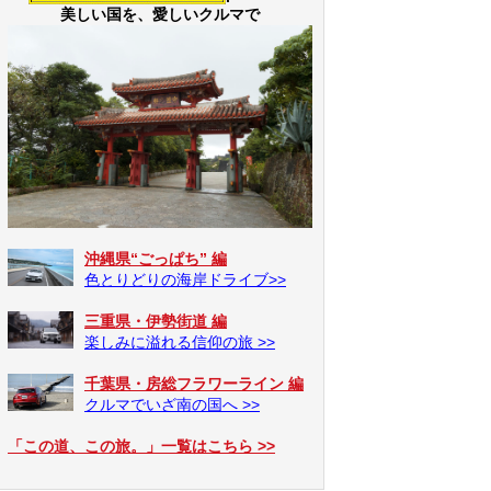
美しい国を、愛しいクルマで
沖縄県“ごっぱち” 編
色とりどりの海岸ドライブ>>
三重県・伊勢街道 編
楽しみに溢れる信仰の旅 >>
千葉県・房総フラワーライン 編
クルマでいざ南の国へ >>
「この道、この旅。」一覧はこちら >>