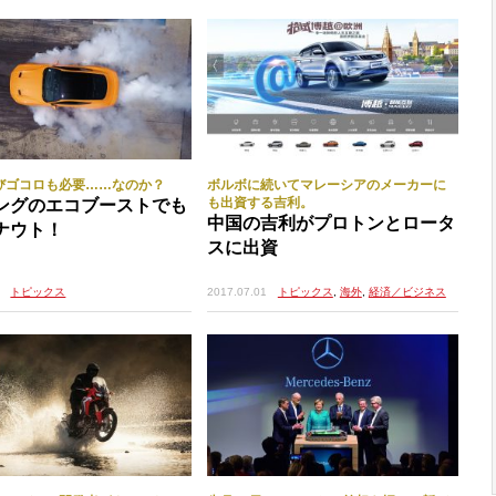
びゴコロも必要……なのか？
ボルボに続いてマレーシアのメーカーに
も出資する吉利。
ングのエコブーストでも
中国の吉利がプロトンとロータ
ナウト！
スに出資
トピックス
2017.07.01
トピックス
,
海外
,
経済／ビジネス