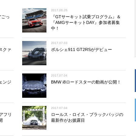
2017.06.26
“ごっ
『GTサーキット試乗プログラム』＆
『AMGサーキットDAY』参加者募集
中！
2017.07.03
スクァ
ポルシェ911 GT2RSがデビュー
2017.07.04
ェンジ
BMW i8ロードスターの動画が公開！
2017.07.04
L アフリ
ロールス・ロイス・ブラックバッジの
開
最新作がお披露目