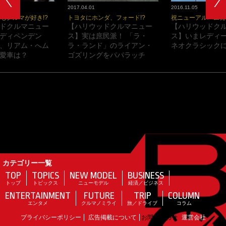
2017.04.01
2016.11.05
もクルマが好き!?
トヨタにホンダ、フォード!?
祝ニューアルバム発
ドクルマニュー
【ハリウッドクルマニュー
【ハリウッドク
ディペンデン
ス】実は庶民派！ 「ラ・
ス】いまレディ
、リアム・へム
ラ・ランド」のライアン・
ネオクラシックに
愛車は？
ゴズリングをパパラッチ
カテゴリー一覧
TOP
TOPICS
NEW MODEL
BUSINESS
トップ
トピックス
ニューモデル
経済／ビジネス
ENTERTAINMENT
FUTURE
TRIP
COLUMN
エンタメ
クルマノミライ
旅／ドライブ
コラム
プライバシーポリシー
広告掲載について
お問い合わせ
運営会社