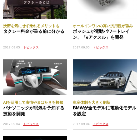
渋滞を気にせず乗れるメリットも
オールインワンの高い汎用性が強み
タクシー料金が乗る前に分かる
ボッシュが電動パワートレイ
ン、「eアクスル」を開発
2017.09.05
トピックス
2017.09.05
トピックス
AIを活用して表情やまばたきを検知
生産体制も大きく刷新
パナソニックが眠気を予知する
BMWが全モデルに電動化モデル
技術を開発
を設定
2017.09.04
トピックス
2017.09.04
トピックス