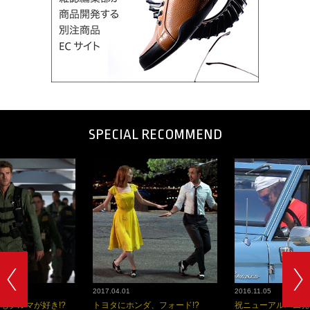
SPECIAL RECOMMEND
2017.04.01
2016.11.05
もクルマが好き!?
トヨタにホンダ、フォード!?
祝ニューアルバム発