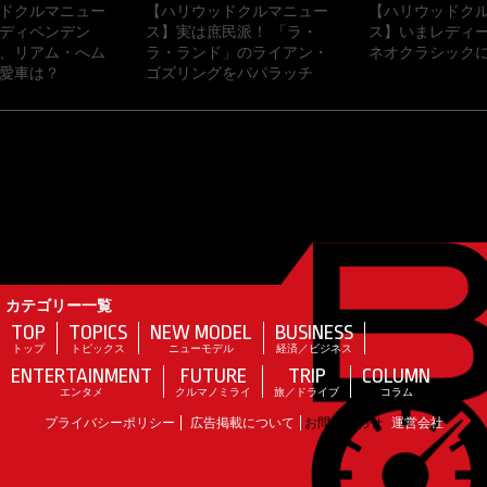
ドクルマニュー
【ハリウッドクルマニュー
【ハリウッドク
ディペンデン
ス】実は庶民派！ 「ラ・
ス】いまレディ
、リアム・へム
ラ・ランド」のライアン・
ネオクラシックに
愛車は？
ゴズリングをパパラッチ
カテゴリー一覧
TOP
TOPICS
NEW MODEL
BUSINESS
トップ
トピックス
ニューモデル
経済／ビジネス
ENTERTAINMENT
FUTURE
TRIP
COLUMN
エンタメ
クルマノミライ
旅／ドライブ
コラム
プライバシーポリシー
広告掲載について
お問い合わせ
運営会社