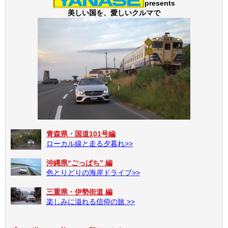
presents
美しい国を、愛しいクルマで
青森県・国道101号編
ローカル線と走る夕暮れ>>
沖縄県“ごっぱち” 編
色とりどりの海岸ドライブ>>
三重県・伊勢街道 編
楽しみに溢れる信仰の旅 >>