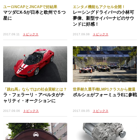
ユーロNCAPとJNCAPで好結果
エンタメ機能もアクセル全開！
マツダCX-5が日本と欧州で５つ
レーシングドライバーの小林可
星に
夢偉、新型サイバーナビのサウ
ンドに好感！
2017.09.11
トピックス
2017.09.08
トピックス
「跳ね馬」ならではの社会貢献とは？
世界耐久選手権LMP1クラスから撤退
ラ・フェラーリ・アぺルタがチ
ポルシェがフォーミュラEに参戦
ャリティ・オークションに
2017.09.05
トピックス
2017.09.06
トピックス