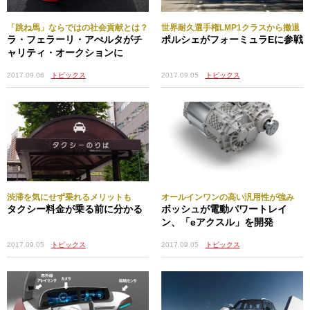
「跳ね馬」ならではの社会貢献とは？
世界耐久選手権LMP1クラスから撤退
ラ・フェラーリ・アぺルタがチ
ポルシェがフォーミュラEに参戦
ャリティ・オークションに
2017.09.05
トピックス
2017.09.06
トピックス
渋滞を気にせず乗れるメリットも
オールインワンの高い汎用性が強み
タクシー料金が乗る前に分かる
ボッシュが電動パワートレイ
ン、「eアクスル」を開発
2017.09.05
トピックス
2017.09.05
トピックス