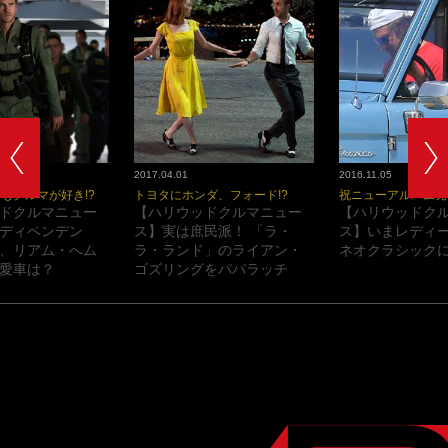
2017.04.01
2016.11.05
もクルマが好き!?
トヨタにホンダ、フォード!?
祝ニューアルバム発
ドクルマニュー
【ハリウッドクルマニュー
【ハリウッドク
ディペンデン
ス】実は庶民派！ 「ラ・
ス】いまレディ
、リアム・へム
ラ・ランド」のライアン・
ネオクラシックに
愛車は？
ゴズリングをパパラッチ