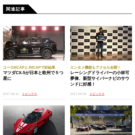
関連記事
ユーロNCAPとJNCAPで好結果
エンタメ機能もアクセル全開！
マツダCX-5が日本と欧州で５つ
レーシングドライバーの小林可
星に
夢偉、新型サイバーナビのサウ
ンドに好感！
2017.09.11
トピックス
2017.09.08
トピックス