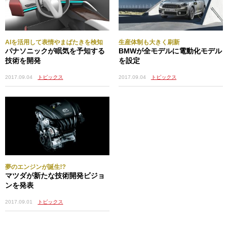
AIを活用して表情やまばたきを検知
生産体制も大きく刷新
パナソニックが眠気を予知する
BMWが全モデルに電動化モデル
技術を開発
を設定
2017.09.04
トピックス
2017.09.04
トピックス
夢のエンジンが誕生!?
マツダが新たな技術開発ビジョ
ンを発表
2017.09.01
トピックス