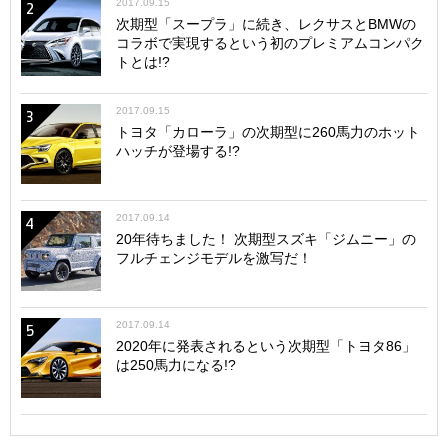
2017.09.15
2
次期型「スープラ」に続き、レクサスとBMWの
コラボで実現するという初のプレミアムコンパク
トとは!?
2017.09.15
3
トヨタ「カローラ」の次期型に260馬力のホット
ハッチが登場する!?
2017.09.14
4
20年待ちました！ 次期型スズキ「ジムニー」の
フルチェンジモデルを激写だ！
2017.09.14
5
2020年に発表されるという次期型「トヨタ86」
は250馬力になる!?