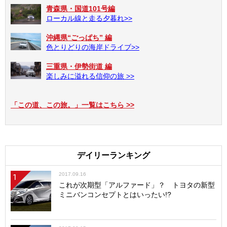
青森県・国道101号編
ローカル線と走る夕暮れ>>
沖縄県“ごっぱち” 編
色とりどりの海岸ドライブ>>
三重県・伊勢街道 編
楽しみに溢れる信仰の旅 >>
「この道、この旅。」一覧はこちら >>
デイリーランキング
2017.09.16
1
これが次期型「アルファード」？ トヨタの新型
ミニバンコンセプトとはいったい!?