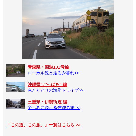
青森県・国道101号編
ローカル線と走る夕暮れ>>
沖縄県“ごっぱち” 編
色とりどりの海岸ドライブ>>
三重県・伊勢街道 編
楽しみに溢れる信仰の旅 >>
「この道、この旅。」一覧はこちら >>