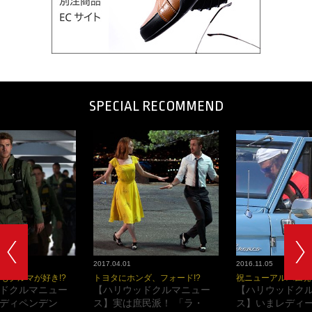
SPECIAL RECOMMEND
2017.04.01
2016.11.05
もクルマが好き!?
トヨタにホンダ、フォード!?
祝ニューアルバム発
ドクルマニュー
【ハリウッドクルマニュー
【ハリウッドク
ディペンデン
ス】実は庶民派！ 「ラ・
ス】いまレディ