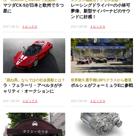
ユーロNCAPとJNCAPで好結果
エンタメ機能もアクセル全開！
マツダCX-5が日本と欧州で５つ
レーシングドライバーの小林可
星に
夢偉、新型サイバーナビのサウ
ンドに好感！
2017.09.11
トピックス
2017.09.08
トピックス
「跳ね馬」ならではの社会貢献とは？
世界耐久選手権LMP1クラスから撤退
ラ・フェラーリ・アぺルタがチ
ポルシェがフォーミュラEに参戦
ャリティ・オークションに
2017.09.05
トピックス
2017.09.06
トピックス