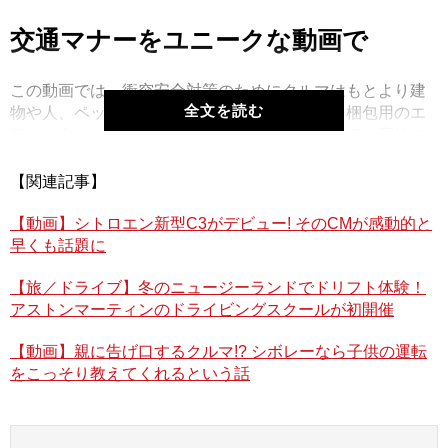
交通マナーをユニークな動画で
この動画では、衝突安全対策のためにクルマはもとより建
全文を読む
物や人、ペットに至るまで、すべてプチプチ（梱包用のエ
アパッキン）で包んでしまうという大胆な発想で、事故の
ない平和な世界が表現されている。その動画がこちら。
【関連記事】
【動画】シトロエン新型C3がデビュー! そのCMが感動的と
早くも話題に
【旅／ドライブ】冬のニュージーランドでドリフト体験！
アストンマーティンのドライビングスクールが初開催
【動画】親に告げ口するクルマ!? シボレーなら子供の運転
をこっそり教えてくれるという話