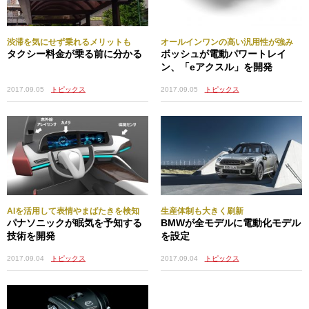
渋滞を気にせず乗れるメリットも
オールインワンの高い汎用性が強み
タクシー料金が乗る前に分かる
ボッシュが電動パワートレイ
ン、「eアクスル」を開発
2017.09.05
トピックス
2017.09.05
トピックス
AIを活用して表情やまばたきを検知
生産体制も大きく刷新
パナソニックが眠気を予知する
BMWが全モデルに電動化モデル
技術を開発
を設定
2017.09.04
トピックス
2017.09.04
トピックス