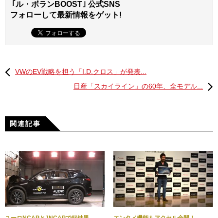
｢ル・ボランBOOST｣ 公式SNS
この動画に使用されたプチプチをデザインしたのは、武蔵
フォローして最新情報をゲット!
野美術大学・空間演出デザイン学科の津村耕佑教授。津村
教授は、プチプチのアート作品を手がけており自身のブラ
ンド「FINAL HOME」も展開。海外でも高い評価を受けて
いる津村教授の作品は、着用可能なコートやプチプチで作
られたパズルパーツ「AIR CELL」をデザインするなど、こ
VWのEV戦略を担う「I.D.クロス」が発表...
の動画と関連性の高い作品を発表している。
日産「スカイライン」の60年、全モデル...
このたび、この動画のメイキングが公開されたので併せて
ご紹介しよう。貼り付けたプチプチは、小雨や気温差によ
る朝霧によって剥がれやすくなってしまったとか。粘着力
関連記事
の強いテープなどを使うと、建物の壁が剥げてしまうな
ど、意外な苦労があったようだ。
こんなユニークな動画を見れば、交通マナー向上への理解
も深まるのかもしれない。