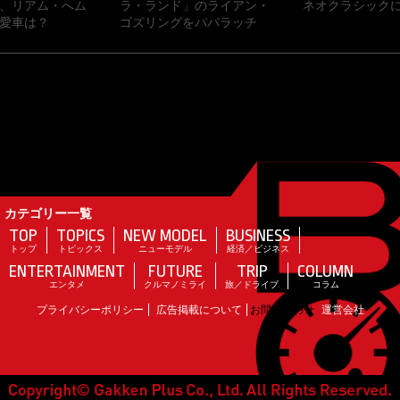
、リアム・へム
ラ・ランド」のライアン・
ネオクラシックに
愛車は？
ゴズリングをパパラッチ
カテゴリー一覧
TOP
TOPICS
NEW MODEL
BUSINESS
トップ
トピックス
ニューモデル
経済／ビジネス
ENTERTAINMENT
FUTURE
TRIP
COLUMN
エンタメ
クルマノミライ
旅／ドライブ
コラム
プライバシーポリシー
広告掲載について
お問い合わせ
運営会社